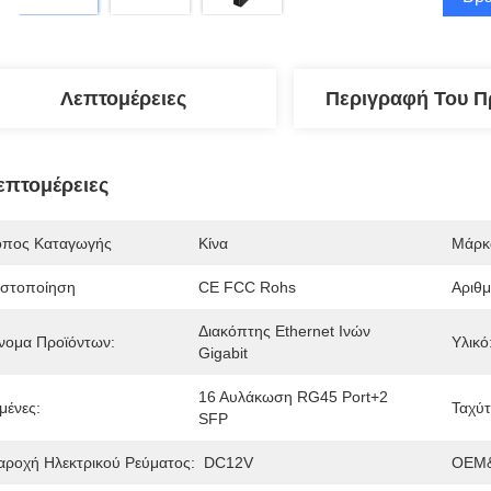
Λεπτομέρειες
Περιγραφή Του Π
επτομέρειες
όπος Καταγωγής
Κίνα
Μάρκ
ιστοποίηση
CE FCC Rohs
Αριθ
Διακόπτης Ethernet Ινών 
νομα Προϊόντων:
Υλικό
Gigabit
16 Αυλάκωση RG45 Port+2 
μένες:
Ταχύτ
SFP
αροχή Ηλεκτρικού Ρεύματος:
DC12V
OEM