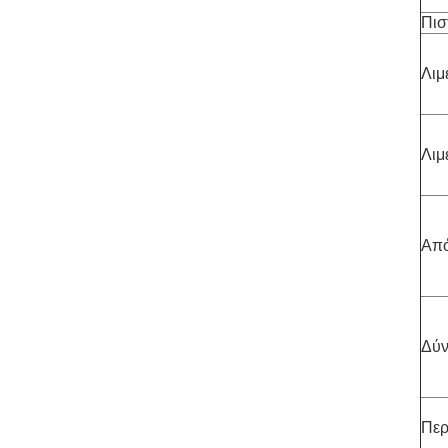
Πισ
Λιμ
Λιμ
Απ
Δύ
Περ