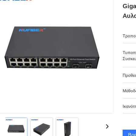
Giga
Αυλ
Τροπο
Τυποπ
Συσκευ
Προθε
Μέθοδ
Ικανότ
Βρε