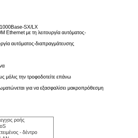
αι 1000Base-SX/LX
0M Ethernet με τη λειτουργία αυτόματος-
ουργία αυτόματος-διαπραγμάτευσης
ένα
ως μόλις την τροφοδοτείτε επάνω
σωματώνεται για να εξασφαλίσει μακροπρόθεσμη
λεγχος ροής
QoS
τειμένος - δέντρο