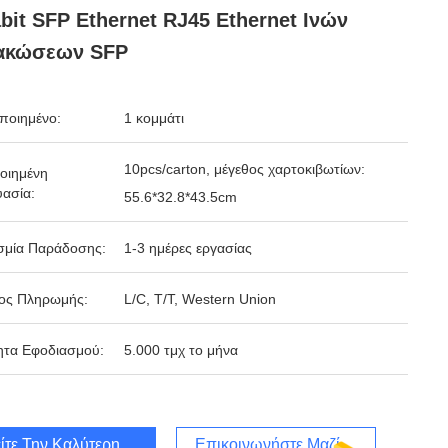
bit SFP Ethernet RJ45 Ethernet Ινών
ακώσεων SFP
ποιημένο:
1 κομμάτι
10pcs/carton, μέγεθος χαρτοκιβωτίων:
οιημένη
ασία:
55.6*32.8*43.5cm
σμία Παράδοσης:
1-3 ημέρες εργασίας
ος Πληρωμής:
L/C, T/T, Western Union
ητα Εφοδιασμού:
5.000 τμχ το μήνα
ίτε Την Καλύτερη Τιμή
Επικοινωνήστε Μαζί Μας