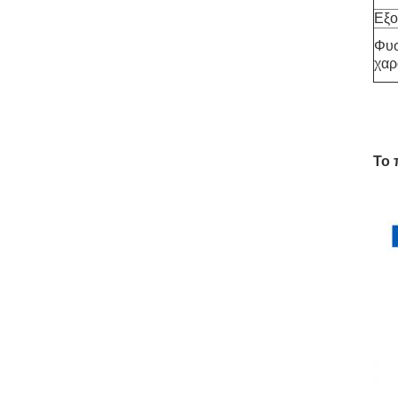
Εξο
Φυσ
χαρ
Το 