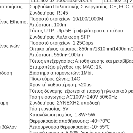
IEEE802.3z 1000Base-SX/LX
IEEE802.1q 
τοποιήσεις
Συμβούλιο Πολιτιστικής Συνεργασίας, CE, FCC,
Συνδετήρας: RJ45
Ποσοστό στοιχείων: 10/100/1000M
ένας Ethernet
Απόσταση: 100m
Τύπος UTP: Utp-5E ή υψηλότερου επιπέδου
Συνδετήρας: Αυλάκωση SFP
Ποσοστό στοιχείων: 1.25Gbps
ένας ινών
Οπτικό μήκος κύματος: 850nm/1310nm/1490nm
Απόσταση: 550m~100km
Τύπος επεξεργασίας: Αποθήκευσης και μεταβίβα
Επιτραπέζιο μέγεθος της MAC: 1K
όδοση
Διάστημα απομονωτών: 1Mbit
Πίσω εύρος ζώνης: 14G
Χρονική καθυστέρηση: <20μs
Τύπος δύναμης: εξωτερική παροχή ηλεκτρικού ρ
Τάση εισαγωγής: AC100V~240V 50/60Hz
ναμη
Συνδετήρας: ΣΥΝΕΧΗΣ υποδοχή
Τάση εργασίας: 5V
Κατανάλωση ισχύος: 1.8W~5W
Θερμοκρασία αποθήκευσης: -40~70℃
ιβάλλον
Λειτουργούσα θερμοκρασία: -10~55℃
Σχετική υγρασία: 5-90% (καμία συμπύκνωση)