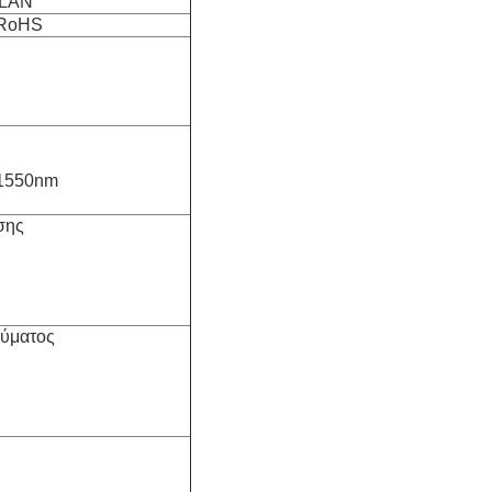
VLAN
 RoHS
/1550nm
σης
εύματος