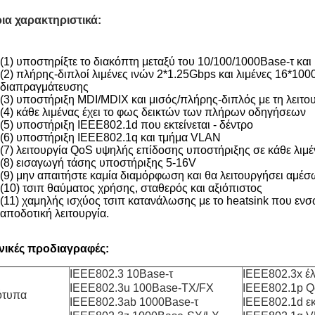
ια χαρακτηριστικά:
(1) υποστηρίξτε το διακόπτη μεταξύ του 10/100/1000Base-τ κ
(2) πλήρης-διπλοί λιμένες ινών 2*1.25Gbps και λιμένες 16*100
διαπραγμάτευσης
(3) υποστήριξη MDI/MDIX και μισός/πλήρης-διπλός με τη λειτ
(4) κάθε λιμένας έχει το φως δεικτών των πλήρων οδηγήσεων
(5) υποστήριξη IEEE802.1d που εκτείνεται - δέντρο
(6) υποστήριξη IEEE802.1q και τμήμα VLAN
(7) λειτουργία QoS υψηλής επίδοσης υποστήριξης σε κάθε λιμ
(8) εισαγωγή τάσης υποστήριξης 5-16V
(9) μην απαιτήστε καμία διαμόρφωση και θα λειτουργήσει αμέσ
(10) τσιπ θαύματος χρήσης, σταθερός και αξιόπιστος
(11) χαμηλής ισχύος τσιπ κατανάλωσης με το heatsink που εν
αποδοτική λειτουργία.
νικές προδιαγραφές:
IEEE802.3 10Base-τ
IEEE802.3x έ
IEEE802.3u 100Base-TX/FX
IEEE802.1p 
ότυπα
IEEE802.3ab 1000Base-τ
IEEE802.1d εκ