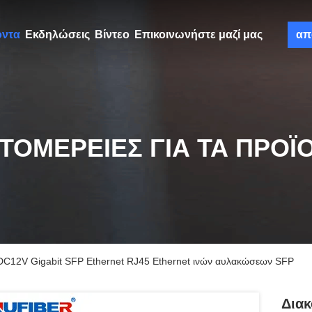
όντα
Εκδηλώσεις
Βίντεο
Επικοινωνήστε μαζί μας
απ
ΤΟΜΈΡΕΙΕΣ ΓΙΑ ΤΑ ΠΡΟΪ
 DC12V Gigabit SFP Ethernet RJ45 Ethernet ινών αυλακώσεων SFP
Διακ