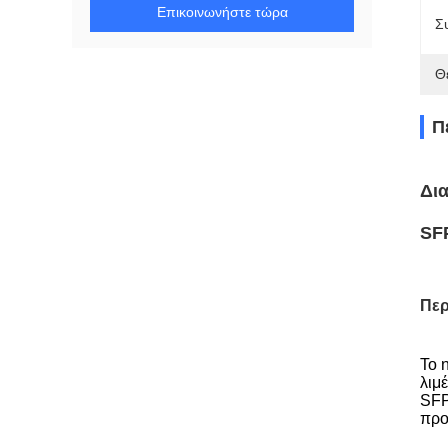
Επικοινωνήστε τώρα
Σ
Θ
Π
Δια
SF
Περ
Το 
λιμ
SFP
προ