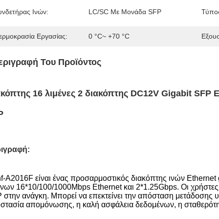
υνδετήρας Ινών:
LC/SC Με Μονάδα SFP
Τύπος
ερμοκρασία Εργασίας:
0 °C~ +70 °C
Εξου
εριγραφή Του Προϊόντος
κόπτης 16 λιμένες 2 διακόπτης DC12V Gigabit SFP 
P
ιγραφή
:
nf-A2016F είναι ένας προσαρμοστικός διακόπτης ινών Ethernet 
ένων 16*10/100/1000Mbps Ethernet και 2*1.25Gbps. Οι χρήστες 
 στην ανάγκη. Μπορεί να επεκτείνει την απόσταση μετάδοσης
στασία απομόνωσης, η καλή ασφάλεια δεδομένων, η σταθερότητ