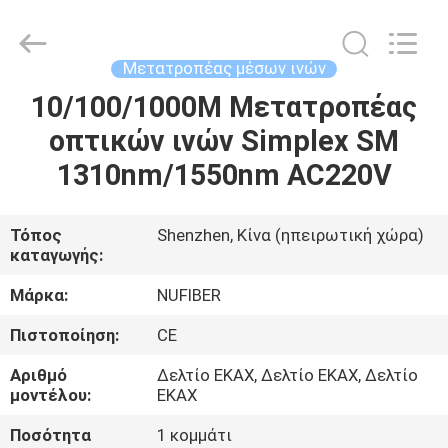
Digital
Technology
Co.,Ltd.
All
Rights
Μετατροπέας μέσων ινών
Reserved.
Developed
by
10/100/1000M Μετατροπέας
ΣΠΊΤΙ
ECER
οπτικών ινών Simplex SM
ΠΡΟΪΌΝΤΑ
1310nm/1550nm AC220V
ΠΕΡΊΠΟΥ
Τόπος
Shenzhen, Κίνα (ηπειρωτική χώρα)
καταγωγής:
ΕΜΕΊΣ
Μάρκα:
NUFIBER
ΓΎΡΟΣ
Πιστοποίηση:
CE
ΕΡΓΟΣΤΑΣΊΩΝ
Αριθμό
Δελτίο ΕΚΑΧ, Δελτίο ΕΚΑΧ, Δελτίο
μοντέλου:
ΕΚΑΧ
ΠΟΙΟΤΙΚΌΣ
Ποσότητα
1 κομμάτι