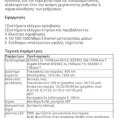
σύνδεσης για την παροχή αυτόματης διαπραγμάτευσης,
εξαλείφοντας έτσι την ανάγκη χειροκίνητης ρύθμισης ή
παρακολούθησης των ρυθμίσεων.
Εφαρμογές
1Συστήματα ελέγχου πρόσβασης
2Συστήματα ελέγχου κτιρίων και περιβάλλοντος
3. Κλείστρο παραβίασης
4. 10/100/1000 Mbps Ethernet μετατροπέας μέσων
5. Σύνδεσμοι υπολογιστών υψηλής ταχύτητας
Τεχνική παράμετρος
Παράμετροι
Προδιαγραφές
Προδιαγραφές
IEEE802.3z 1000Base-SX/LX, IEEE802.3ab 1000Base-T
Gigabit Ethernet IEEE802.3u,100Base-TX, IEEE802.3
10Base-T
Διάστημα
Πολλαπλής λειτουργίας: 850 nm
κύματος
Μονότροπος: 1310 nm, 1550 nm
Απόσταση
Φυτικές ίνες:
μετάδοσης
Πολυδιάστατο: 550 m (μέγεθος ινών: 50/125 μm)
Ενιαία λειτουργία: 10/20/50/80 km (μέγεθος ινών:
8,3/125, 8,7/125, 9/125 ή 10/125 μm)
ΔΕΠ:
Κατηγορία 5ε ή Κατηγορία 6: 100 m
Λιμάνι
Μία θύρα RJ45, μία πρίζα SFP
Δοκιμαστικό
Αυτόματη επιλογή
σήμα
Δείκτης LED
PWR: φωτίζεται για κανονική λειτουργία
ALM: Φωτίζεται όταν συμβαίνει βλάβη στον σύνδεσμο