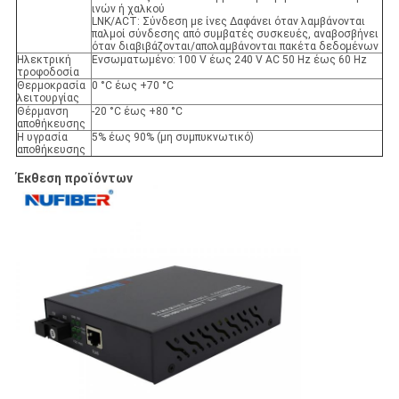
ινών ή χαλκού
LNK/ACT: Σύνδεση με ίνες ∆αφάνει όταν λαμβάνονται
παλμοί σύνδεσης από συμβατές συσκευές, αναβοσβήνει
όταν διαβιβάζονται/απολαμβάνονται πακέτα δεδομένων
Ηλεκτρική
Ενσωματωμένο: 100 V έως 240 V AC 50 Hz έως 60 Hz
τροφοδοσία
Θερμοκρασία
0 °C έως +70 °C
λειτουργίας
Θέρμανση
-20 °C έως +80 °C
αποθήκευσης
Η υγρασία
5% έως 90% (μη συμπυκνωτικό)
αποθήκευσης
Έκθεση προϊόντων