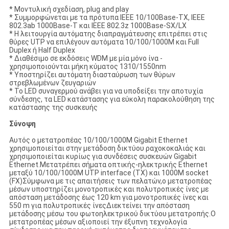
* Μοντυλική σχεδίαση, plug and play
* Συμμορφώνεται με τα πρότυπα IEEE 10/100Base-TX, IEEE
802.3ab 1000Base-T και IEEE 802.3z 1000Base-SX/LX
* Η λειτουργία αυτόματης διαπραγμάτευσης επιτρέπει στις
θύρες UTP να επιλέγουν αυτόματα 10/100/1000M και Full
Duplex ή Half Duplex
* Διαθέσιμο σε εκδόσεις WDM με μία μόνο ίνα -
χρησιμοποιούνται μήκη κύματος 1310/1550nm
* Υποστηρίζει αυτόματη διασταύρωση των θύρων
στρεβλωμένων ζευγαριών
* Το LED συναγερμού ανάβει για να υποδείξει την αποτυχία
σύνδεσης, τα LED κατάστασης για εύκολη παρακολούθηση της
κατάστασης της συσκευής
Σύνοψη
Αυτός ο μετατροπέας 10/100/1000M Gigabit Ethernet
χρησιμοποιείται στην μετάδοση δικτύου ραχοκοκαλιάς και
χρησιμοποιείται κυρίως για συνδέσεις συσκευών Gigabit
Ethernet.Μετατρέπει σήματα οπτικής-ηλεκτρικής Ethernet
μεταξύ 10/100/1000M UTP interface (TX) και 1000M socket
(FX)Σύμφωνα με τις απαιτήσεις των πελατών,ο μετατροπέας
μέσων υποστηρίζει μονοτροπικές και πολυτροπικές ίνες με
απόσταση μετάδοσης έως 120 km για μονοτροπικές ίνες και
550 m για πολυτροπικές ίνεςΔιεκτείνει την απόσταση
μετάδοσης μέσω του φωτοηλεκτρικού δικτύου μετατροπής.Ο
μετατροπέας μέσων αξιοποιεί την έξυπνη τεχνολογία