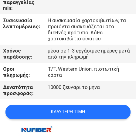
παραγγελίας
ΈΛΕΓΧΟΣ
min:
Συσκευασία
Η συσκευασία χαρτοκιβωτίων, τα
ΜΑΣ
λεπτομέρειες:
προϊόντα συσκευάζεται στο
ΕΛΆΤΕ
διεθνές πρότυπο. Κάθε
χαρτοκιβώτιο είναι ευ
ΣΕ
Χρόνος
μέσα σε 1-3 εργάσιμες ημέρες μετά
ΕΠΑΦΉ
παράδοσης:
από την πληρωμή
ΜΕ
Όροι
T/T, Western Union, πιστωτική
πληρωμής:
κάρτα
ΕΙΔΉΣΕΙΣ
Δυνατότητα
10000 ζευγάρι το μήνα
προσφοράς:
ΖΗΤΉΣΤΕ
ΚΑΛΎΤΕΡΗ ΤΙΜΉ
ΈΝΑ
ΑΠΌΣΠΑΣΜΑ