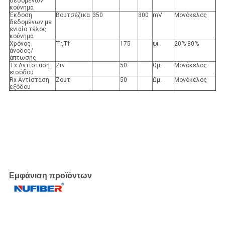
δεδομένων
κούνημα
Έκδοση
Βουτσέζικα
350
800
mV
Μονόκελος
δεδομένων με
ενιαίο τέλος
κούνημα
Χρόνος
Tr,Tf
175
ψι
20%-80%
άνοδος/
άπτωσης
Tx Αντίσταση
Ζιν
50
Ωμ.
Μονόκελος
εισόδου
Rx Αντίσταση
Ζουτ
50
Ωμ.
Μονόκελος
εξόδου
Εμφάνιση προϊόντων