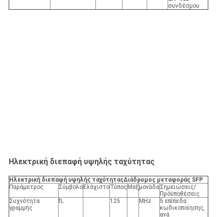
συνδέσμου
Ηλεκτρική διεπαφή υψηλής ταχύτητας
Ηλεκτρική διεπαφή υψηλής ταχύτητας
Διάδρομος μεταφοράς SFP
Παράμετρος
Σύμβολο
Ελάχιστο
Τύπος
Μαξ
μονάδα
Σημειώσεις/
Πρόϋποθέσεις
Συχνότητα
fL
125
MHz
5 επίπεδα
γραμμής
κωδικοποίησης,
ανά