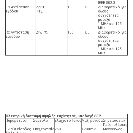
IEEE 802.3
Tx Αντίσταση
Ζουτ,
100
Ωμ.
Διαφορετικό, για
εξόδου
Τεξ.
όλους
συχνότητες
μεταξύ
1 MHz και 125
MHz
Rx Αντίσταση
Ζιν, ΡΧ.
100
Ωμ.
Διαφορετικό, για
εισόδου
όλους
συχνότητες
μεταξύ
1 MHz και 125
MHz
Ηλεκτρική διεπαφή υψηλής ταχύτητας, υποδοχή SFP
Παράμετρος
Σύμβολο
Ελάχιστο
Τύπος
Μαξ
μονάδα
Σημειώσεις/
Πρόϋποθέσεις
Ενιαία είσοδος
Επεξεργασία
250
1200
mV
Μονόκελος