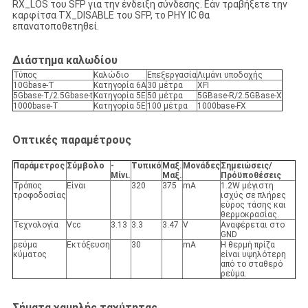
RX_LOS του SFP για την ένδειξη σύνδεσης. Εάν τραβήξετε την
καρφίτσα TX_DISABLE του SFP, το PHY IC θα
επανατοποθετηθεί.
Διάστημα καλωδίου
Τύπος
Καλώδιο
Επεξεργασία
Λιμάνι υποδοχής
10Gbase-T
Κατηγορία 6A
30 μέτρα
XFI
5Gbase-T/2.5Gbase-t
Κατηγορία 5E
50 μέτρα
5GBase-R/2.5GBase-X
1000base-T
Κατηγορία 5E
100 μέτρα
1000base-FX
Οπτικές παραμέτρους
Παράμετρος
Σύμβολο
-
Τυπικό
Μαξ.
Μονάδες
Σημειώσεις/
Μίνι.
Μαξ.
Πρόϋποθέσεις
Τρόπος
Είναι
320
375
mA
1.2W μέγιστη
τροφοδοσίας
ισχύς σε πλήρες
εύρος τάσης και
θερμοκρασίας.
Τεχνολογία
Vcc
3.13
3.3
3.47
V
Αναφέρεται στο
GND
ρεύμα
Εκτόξευση
30
mA
Η θερμή πρίζα
κύματος
είναι υψηλότερη
από το σταθερό
ρεύμα.
Σήματα χαμηλής ταχύτητας