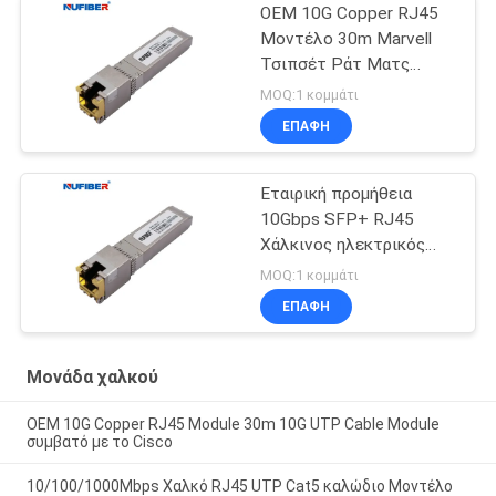
OEM 10G Copper RJ45
Μοντέλο 30m Marvell
Τσιπσέτ Ράτ Ματς
λειτουργία
MOQ:1 κομμάτι
ΕΠΑΦΉ
Εταιρική προμήθεια
10Gbps SFP+ RJ45
Χάλκινος ηλεκτρικός
δέκτης δέκτη 10Gbase-
MOQ:1 κομμάτι
T Χαλκού 30m
ΕΠΑΦΉ
Μονάδα χαλκού
OEM 10G Copper RJ45 Module 30m 10G UTP Cable Module
συμβατό με το Cisco
10/100/1000Mbps Χαλκό RJ45 UTP Cat5 καλώδιο Μοντέλο