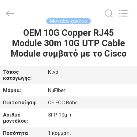
Digital
Technology
Co.,Ltd.
All
Rights
Μονάδα χαλκού
Reserved.
Developed
by
OEM 10G Copper RJ45
ΣΠΊΤΙ
ECER
Module 30m 10G UTP Cable
ΠΡΟΪΌΝΤΑ
Module συμβατό με το Cisco
ΠΕΡΊΠΟΥ
Τόπος
Κίνα
καταγωγής:
ΕΜΕΊΣ
Μάρκα:
NuFiber
ΓΎΡΟΣ
Πιστοποίηση:
CE FCC Rohs
ΕΡΓΟΣΤΑΣΊΩΝ
Αριθμό
SFP-10g-τ
μοντέλου:
ΠΟΙΟΤΙΚΌΣ
Ποσότητα
1 κομμάτι