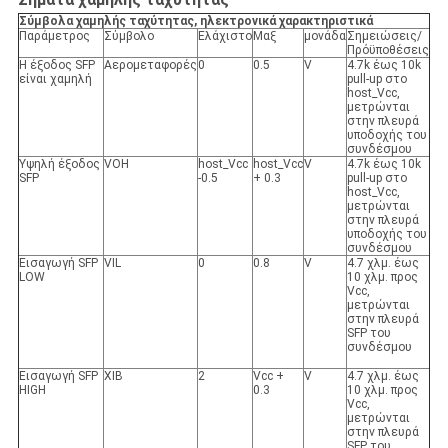
Σύμβολα χαμηλής ταχύτητας, ηλεκτρονικά χαρακτηριστικά
Παράμετρος
Σύμβολο
Ελάχιστο
Μαξ
μονάδα
Σημειώσεις/
Πρόϋποθέσεις
Η έξοδος SFP
Αερομεταφορές
0
0.5
V
4.7k έως 10k
είναι χαμηλή
pull-up στο
host_Vcc,
μετρώνται
στην πλευρά
υποδοχής του
συνδέσμου
Υψηλή έξοδος
VOH
host_Vcc
host_Vcc
V
4.7k έως 10k
SFP
-0.5
+ 0.3
pull-up στο
host_Vcc,
μετρώνται
στην πλευρά
υποδοχής του
συνδέσμου
Εισαγωγή SFP
VIL
0
0.8
V
4.7 χλμ. έως
LOW
10 χλμ. προς
Vcc,
μετρώνται
στην πλευρά
SFP του
συνδέσμου
Εισαγωγή SFP
ΧΙΒ
2
Vcc +
V
4.7 χλμ. έως
HIGH
0.3
10 χλμ. προς
Vcc,
μετρώνται
στην πλευρά
SFP του