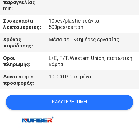
παραγγελίας
ΈΛΕΓΧΟΣ
min:
Συσκευασία
10pcs/plastic τσάντα,
ΜΑΣ
λεπτομέρειες:
500pcs/carton
ΕΛΆΤΕ
Χρόνος
Μέσα σε 1-3 ημέρες εργασίας
ΣΕ
παράδοσης:
ΕΠΑΦΉ
Όροι
L/C, T/T, Western Union, πιστωτική
πληρωμής:
κάρτα
ΜΕ
Δυνατότητα
10.000 PC το μήνα
προσφοράς:
ΕΙΔΉΣΕΙΣ
ΚΑΛΎΤΕΡΗ ΤΙΜΉ
ΖΗΤΉΣΤΕ
ΈΝΑ
ΑΠΌΣΠΑΣΜΑ