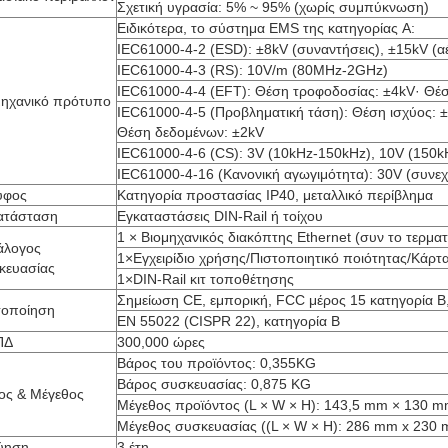
Σχετική υγρασία: 5% ~ 95% (χωρίς συμπύκνωση)
Ειδικότερα, το σύστημα EMS της κατηγορίας A:
IEC61000-4-2 (ESD): ±8kV (συναντήσεις), ±15kV (α
IEC61000-4-3 (RS): 10V/m (80MHz-2GHz)
IEC61000-4-4 (EFT): Θέση τροφοδοσίας: ±4kV· Θέ
μηχανικό πρότυπο
IEC61000-4-5 (Προβληματική τάση): Θέση ισχύος:
Θέση δεδομένων: ±2kV
IEC61000-4-6 (CS): 3V (10kHz-150kHz), 10V (150
IEC61000-4-16 (Κανονική αγωγιμότητα): 30V (συνεχ
υφος
Κατηγορία προστασίας IP40, μεταλλικό περίβλημα
ατάσταση
Εγκαταστάσεις DIN-Rail ή τοίχου
1 × Βιομηχανικός διακόπτης Ethernet (συν το τερμα
άλογος
1×Εγχειρίδιο χρήσης/Πιστοποιητικό ποιότητας/Κάρτ
κευασίας
1×DIN-Rail κιτ τοποθέτησης
Σημείωση CE, εμπορική, FCC μέρος 15 κατηγορία Β
τοποίηση
EN 55022 (CISPR 22), κατηγορία Β
ΠΔ
300,000 ώρες
Βάρος του προϊόντος: 0,355KG
Βάρος συσκευασίας: 0,875 KG
ος & Μέγεθος
Μέγεθος προϊόντος (L × W × H): 143,5 mm × 130 
Μέγεθος συσκευασίας ((L × W × H): 286 mm x 230
ύηση
3 έτη