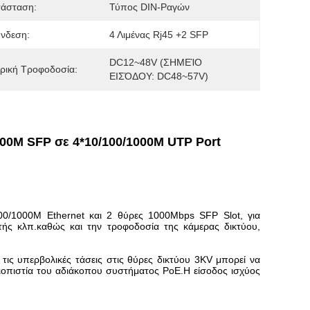
τάσταση:
Τύπος DIN-Ραγών
νδεση:
4 Λιμένας Rj45 +2 SFP
DC12~48V (ΣΗΜΕΊΟ 
ρική Τροφοδοσία:
ΕΙΣΌΔΟΥ: DC48~57V)
1000M SFP σε 4*10/100/1000M UTP Port
100/1000M Ethernet και 2 θύρες 1000Mbps SFP Slot, για
τής κλπ.καθώς και την τροφοδοσία της κάμερας δικτύου,
τις υπερβολικές τάσεις στις θύρες δικτύου 3KV μπορεί να
ξιοπιστία του αδιάκοπου συστήματος PoE.Η είσοδος ισχύος