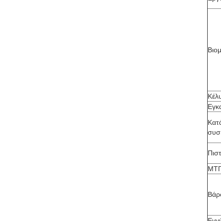
Βιο
Κέλ
Εγκ
Κατ
συσ
Πισ
ΜΤ
Βάρ
Εγγ