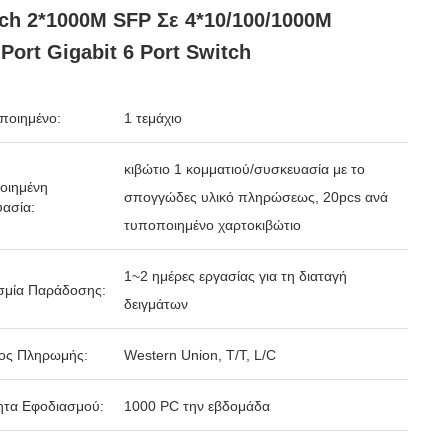
ch 2*1000M SFP Σε 4*10/100/1000M
Port Gigabit 6 Port Switch
ποιημένο:
1 τεμάχιο
κιβώτιο 1 κομματιού/συσκευασία με το
οιημένη
σπογγώδες υλικό πληρώσεως, 20pcs ανά
ασία:
τυποποιημένο χαρτοκιβώτιο
1~2 ημέρες εργασίας για τη διαταγή
σμία Παράδοσης:
δειγμάτων
ος Πληρωμής:
Western Union, T/T, L/C
ητα Εφοδιασμού:
1000 PC την εβδομάδα