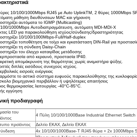
ακτηριστικά
θύρες 10/100/1000Mbps RJ45 με Auto UplinkTM, 2 θύρες 1000Mbps SF
υτόματη μάθηση διευθύνσεων MAC και γήρανση
οστηρίζει αυτόματα το IGMP (Multicasting)
0/100/1000Mbps Αυτοδιαπραγμάτευση, αυτόματη MDI-MDI-X
ίκτες LED για παρακολούθηση ισχύος/σύνδεσης/δραστηριότητας
οστηρίζει 10/100/1000Mbps-Full/Half-duplex
οστηρίζει τοποθέτηση σε τοίχο και εγκατάσταση DIN-Rail για προστασ
οστηρίζει τη σύνδεση Daisy-Chain
οστηρίζει τον έλεγχο καταιγίδας μετάδοσης
περπροστασία από κεραυνό, προστασία IP40.
αιρετική απομάκρυνση της θερμότητας χωρίς ανεμιστήρα ψύξης.
ριττές διπλές εισόδους συνεχούς ισχύος.
ερβολικές εισροές ενέργειας
φαρμόστε το αστικό σύστημα ευφυούς παρακολούθησης της κυκλοφορία
σκολο βιομηχανικό περιβάλλον ή υψηλότερες απαιτήσεις
ρος θερμοκρασίας λειτουργίας -40°C-85°C.
τής εγγύηση
νική προδιαγραφή
μασία του
4 Πύλη 10/100/1000Base Industrial Ethernet Switch
ϊόντος
τυπο προϊόντος
Δελτίο ΕΚΑΧ, Δελτίο ΕΚΑΧ
σύνδεση
4x 10/100/1000Base-T RJ45 θύρα + 2x 1000Mbps 