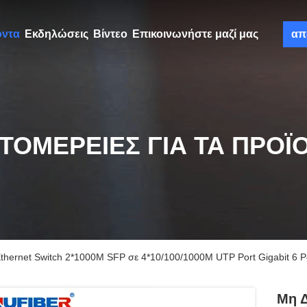
όντα
Εκδηλώσεις
Βίντεο
Επικοινωνήστε μαζί μας
απ
ΤΟΜΈΡΕΙΕΣ ΓΙΑ ΤΑ ΠΡΟΪ
 Ethernet Switch 2*1000M SFP σε 4*10/100/1000M UTP Port Gigabit 6 P
Μη Δ