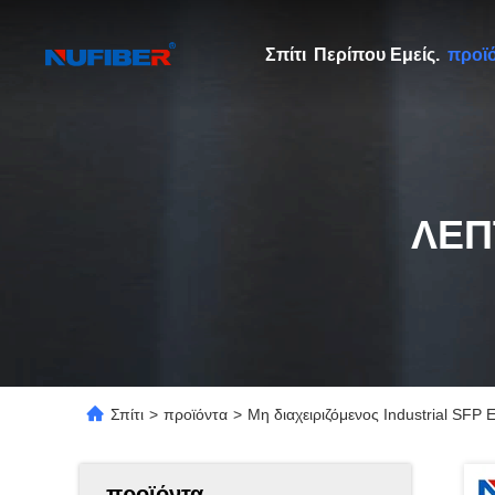
Σπίτι
Περίπου Εμείς.
προϊ
ΛΕΠ
Σπίτι
>
προϊόντα
>
Μη διαχειριζόμενος Industrial SFP
προϊόντα