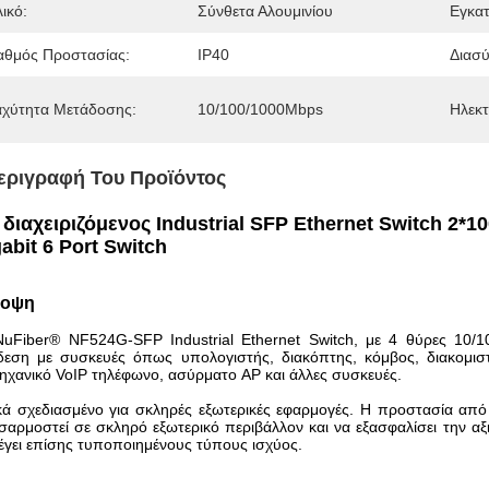
ικό:
Σύνθετα Αλουμινίου
Εγκα
αθμός Προστασίας:
IP40
Διασύ
αχύτητα Μετάδοσης:
10/100/1000Mbps
Ηλεκτ
εριγραφή Του Προϊόντος
διαχειριζόμενος Industrial SFP Ethernet Switch 2*
abit 6 Port Switch
νοψη
NuFiber® NF524G-SFP Industrial Ethernet Switch, με 4 θύρες 10/
δεση με συσκευές όπως υπολογιστής, διακόπτης, κόμβος, διακομισ
ηχανικό VoIP τηλέφωνο, ασύρματο AP και άλλες συσκευές.
κά σχεδιασμένο για σκληρές εξωτερικές εφαρμογές. Η προστασία από 
αρμοστεί σε σκληρό εξωτερικό περιβάλλον και να εξασφαλίσει την α
έγει επίσης τυποποιημένους τύπους ισχύος.