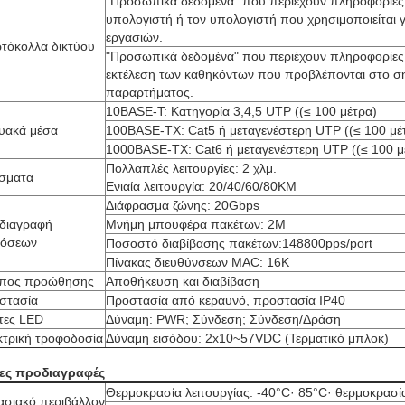
"Προσωπικά δεδομένα" που περιέχουν πληροφορίες 
υπολογιστή ή τον υπολογιστή που χρησιμοποιείται γ
εργασιών.
τόκολλα δικτύου
"Προσωπικά δεδομένα" που περιέχουν πληροφορίες 
εκτέλεση των καθηκόντων που προβλέπονται στο ση
παραρτήματος.
10BASE-T: Κατηγορία 3,4,5 UTP ((≤ 100 μέτρα)
τυακά μέσα
100BASE-TX: Cat5 ή μεταγενέστερη UTP ((≤ 100 μέ
1000BASE-TX: Cat6 ή μεταγενέστερη UTP ((≤ 100 μ
Πολλαπλές λειτουργίες: 2 χλμ.
σματα
Ενιαία λειτουργία: 20/40/60/80KM
Διάφρασμα ζώνης: 20Gbps
διαγραφή
Μνήμη μπουφέρα πακέτων: 2M
δόσεων
Ποσοστό διαβίβασης πακέτων:148800pps/port
Πίνακας διευθύνσεων MAC: 16K
πος προώθησης
Αποθήκευση και διαβίβαση
στασία
Προστασία από κεραυνό, προστασία IP40
κτες LED
Δύναμη: PWR; Σύνδεση; Σύνδεση/Δράση
κτρική τροφοδοσία
Δύναμη εισόδου: 2x10~57VDC (Τερματικό μπλοκ)
ες προδιαγραφές
Θερμοκρασία λειτουργίας: -40°C· 85°C· θερμοκρασ
ασιακό περιβάλλον