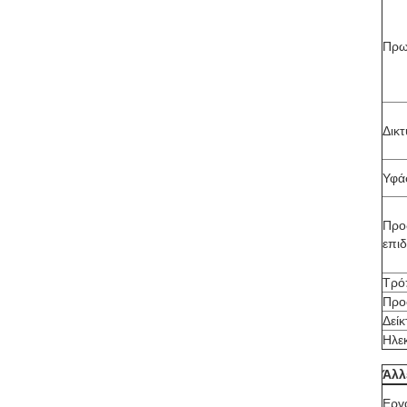
Πρω
Δικ
Υφά
Προ
επι
Τρό
Προ
Δεί
Ηλε
Άλλ
Εργ