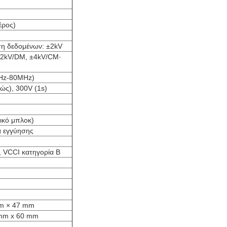
έρος)
ση δεδομένων: ±2kV
 ±2kV/DM, ±4kV/CM·
kHz-80MHz)
ώς), 300V (1s)
τικό μπλοκ)
α εγγύησης
, VCCI κατηγορία Β
mm × 47 mm
 mm x 60 mm