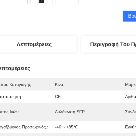
Βρε
Λεπτομέρειες
Περιγραφή Του Π
επτομέρειες
όπος Καταγωγής
Κίνα
Μάρκ
ιστοποίηση
CE
Αριθ
ύπος Ινών:
Αυλάκωση SFP
Συνδε
ργαζόμενος Προσωρινός.:
-40 ~ +85℃
Εγγύ