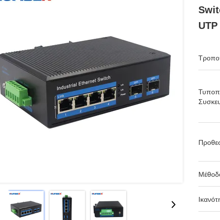
Swit
UTP 
Τροπο
Τυποπ
Συσκευ
Προθε
Μέθοδ
Ικανότ