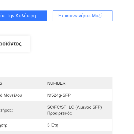
ίτε Την Καλύτερη Τιμή
Επικοινωνήστε Μαζί Μας
ροϊόντος
α
NUFIBER
μό Μοντέλου
Nf524g-SFP
SC/FC/ST  LC (λιμένας SFP) 
τήρας:
Προαιρετικός
ηση:
3 Έτη