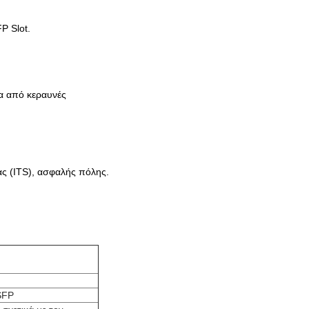
P Slot.
ία από κεραυνές
ς (ITS), ασφαλής πόλης.
SFP