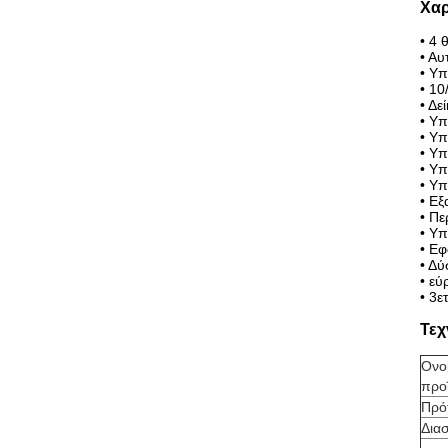
Χαρ
• 4 
• Α
• Υπ
• 1
• Δε
• Υπ
• Υπ
• Υπ
• Υπ
• Υ
• Εξ
• Πε
• Υπ
• Ε
• Δύ
• εύ
• 3ε
Τεχ
Ονο
προ
Πρό
Δια