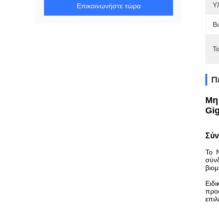
Υλ
Επικοινωνήστε τώρα
Β
Τ
Π
Μη 
Gig
Σύ
Το 
σύν
βιομ
Ειδι
προσ
επιλ