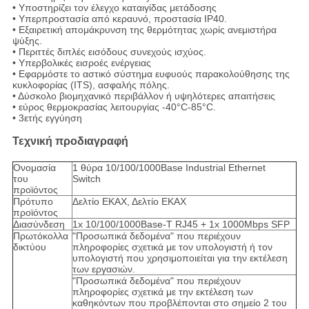
• Υποστηρίζει τον έλεγχο καταιγίδας μετάδοσης
• Υπερπροστασία από κεραυνό, προστασία IP40.
• Εξαιρετική απομάκρυνση της θερμότητας χωρίς ανεμιστήρα
ψύξης.
• Περιττές διπλές εισόδους συνεχούς ισχύος.
• Υπερβολικές εισροές ενέργειας
• Εφαρμόστε το αστικό σύστημα ευφυούς παρακολούθησης της
κυκλοφορίας (ITS), ασφαλής πόλης.
• Δύσκολο βιομηχανικό περιβάλλον ή υψηλότερες απαιτήσεις
• εύρος θερμοκρασίας λειτουργίας -40°C-85°C.
• 3ετής εγγύηση
Τεχνική προδιαγραφή
Ονομασία
1 θύρα 10/100/1000Base Industrial Ethernet
του
Switch
προϊόντος
Πρότυπο
Δελτίο ΕΚΑΧ, Δελτίο ΕΚΑΧ
προϊόντος
Διασύνδεση
1x 10/100/1000Base-T RJ45 + 1x 1000Mbps SFP
Πρωτόκολλα
"Προσωπικά δεδομένα" που περιέχουν
δικτύου
πληροφορίες σχετικά με τον υπολογιστή ή τον
υπολογιστή που χρησιμοποιείται για την εκτέλεση
των εργασιών.
"Προσωπικά δεδομένα" που περιέχουν
πληροφορίες σχετικά με την εκτέλεση των
καθηκόντων που προβλέπονται στο σημείο 2 του