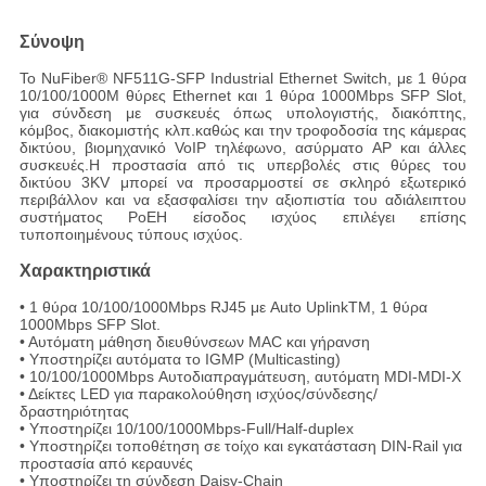
Σύνοψη
Το NuFiber® NF511G-SFP Industrial Ethernet Switch, με 1 θύρα
10/100/1000M θύρες Ethernet και 1 θύρα 1000Mbps SFP Slot,
για σύνδεση με συσκευές όπως υπολογιστής, διακόπτης,
κόμβος, διακομιστής κλπ.καθώς και την τροφοδοσία της κάμερας
δικτύου, βιομηχανικό VoIP τηλέφωνο, ασύρματο AP και άλλες
συσκευές.Η προστασία από τις υπερβολές στις θύρες του
δικτύου 3KV μπορεί να προσαρμοστεί σε σκληρό εξωτερικό
περιβάλλον και να εξασφαλίσει την αξιοπιστία του αδιάλειπτου
συστήματος PoEΗ είσοδος ισχύος επιλέγει επίσης
τυποποιημένους τύπους ισχύος.
Χαρακτηριστικά
• 1 θύρα 10/100/1000Mbps RJ45 με Auto UplinkTM, 1 θύρα
1000Mbps SFP Slot.
• Αυτόματη μάθηση διευθύνσεων MAC και γήρανση
• Υποστηρίζει αυτόματα το IGMP (Multicasting)
• 10/100/1000Mbps Αυτοδιαπραγμάτευση, αυτόματη MDI-MDI-X
• Δείκτες LED για παρακολούθηση ισχύος/σύνδεσης/
δραστηριότητας
• Υποστηρίζει 10/100/1000Mbps-Full/Half-duplex
• Υποστηρίζει τοποθέτηση σε τοίχο και εγκατάσταση DIN-Rail για
προστασία από κεραυνές
• Υποστηρίζει τη σύνδεση Daisy-Chain