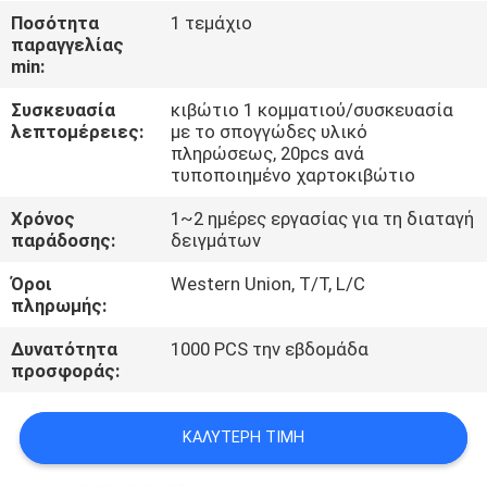
ΈΛΕΓΧΟΣ
Ποσότητα
1 τεμάχιο
παραγγελίας
min:
ΜΑΣ
Συσκευασία
κιβώτιο 1 κομματιού/συσκευασία
ΕΛΆΤΕ
λεπτομέρειες:
με το σπογγώδες υλικό
ΣΕ
πληρώσεως, 20pcs ανά
τυποποιημένο χαρτοκιβώτιο
ΕΠΑΦΉ
Χρόνος
1~2 ημέρες εργασίας για τη διαταγή
ΜΕ
παράδοσης:
δειγμάτων
Όροι
Western Union, T/T, L/C
ΕΙΔΉΣΕΙΣ
πληρωμής:
Δυνατότητα
1000 PCS την εβδομάδα
ΖΗΤΉΣΤΕ
προσφοράς:
ΈΝΑ
ΚΑΛΎΤΕΡΗ ΤΙΜΉ
ΑΠΌΣΠΑΣΜΑ