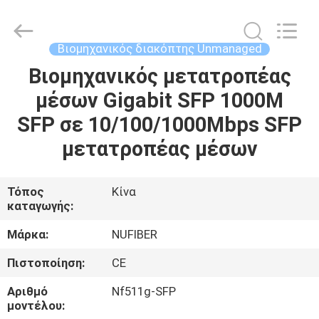
Fivision
Digital
Technology
Co.,Ltd.
All
Βιομηχανικός διακόπτης Unmanaged
Rights
Reserved.
Βιομηχανικός μετατροπέας
ΣΠΊΤΙ
Developed
by
ECER
μέσων Gigabit SFP 1000M
ΠΡΟΪΌΝΤΑ
SFP σε 10/100/1000Mbps SFP
μετατροπέας μέσων
ΠΕΡΊΠΟΥ
ΕΜΕΊΣ
Τόπος
Κίνα
καταγωγής:
ΓΎΡΟΣ
Μάρκα:
NUFIBER
ΕΡΓΟΣΤΑΣΊΩΝ
Πιστοποίηση:
CE
Αριθμό
Nf511g-SFP
ΠΟΙΟΤΙΚΌΣ
μοντέλου: