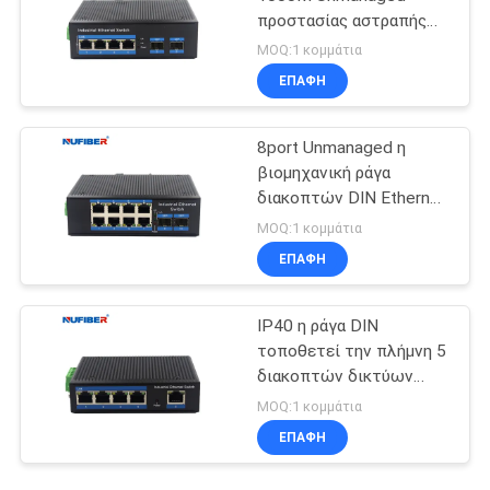
προστασίας αστραπής
διακόπτης Ethernet
MOQ:1 κομμάτια
ραγών DIN
ΕΠΑΦΉ
8port Unmanaged η
βιομηχανική ράγα
διακοπτών DIN Ethernet
διακοπτών βιομηχανική
MOQ:1 κομμάτια
τοποθετεί
ΕΠΑΦΉ
IP40 η ράγα DIN
τοποθετεί την πλήμνη 5
διακοπτών δικτύων
διεπαφή Gigabit Rj45
MOQ:1 κομμάτια
UTP λιμένων
ΕΠΑΦΉ