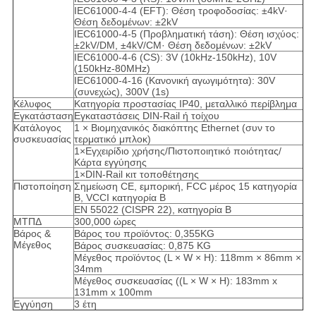
IEC61000-4-4 (EFT): Θέση τροφοδοσίας: ±4kV·
Θέση δεδομένων: ±2kV
IEC61000-4-5 (Προβληματική τάση): Θέση ισχύος:
±2kV/DM, ±4kV/CM· Θέση δεδομένων: ±2kV
IEC61000-4-6 (CS): 3V (10kHz-150kHz), 10V
(150kHz-80MHz)
IEC61000-4-16 (Κανονική αγωγιμότητα): 30V
(συνεχώς), 300V (1s)
Κέλυφος
Κατηγορία προστασίας IP40, μεταλλικό περίβλημα
Εγκατάσταση
Εγκαταστάσεις DIN-Rail ή τοίχου
Κατάλογος
1 × Βιομηχανικός διακόπτης Ethernet (συν το
συσκευασίας
τερματικό μπλοκ)
1×Εγχειρίδιο χρήσης/Πιστοποιητικό ποιότητας/
Κάρτα εγγύησης
1×DIN-Rail κιτ τοποθέτησης
Πιστοποίηση
Σημείωση CE, εμπορική, FCC μέρος 15 κατηγορία
Β, VCCI κατηγορία Β
EN 55022 (CISPR 22), κατηγορία Β
ΜΤΠΔ
300,000 ώρες
Βάρος &
Βάρος του προϊόντος: 0,355KG
Μέγεθος
Βάρος συσκευασίας: 0,875 KG
Μέγεθος προϊόντος (L × W × H): 118mm × 86mm ×
34mm
Μέγεθος συσκευασίας ((L × W × H): 183mm x
131mm x 100mm
Εγγύηση
3 έτη