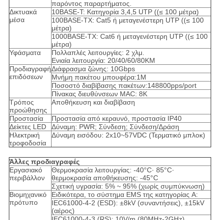
παρόντος παραρτήματος.
Δικτυακά
10BASE-T: Κατηγορία 3,4,5 UTP ((≤ 100 μέτρα)
μέσα
100BASE-TX: Cat5 ή μεταγενέστερη UTP ((≤ 100
μέτρα)
1000BASE-TX: Cat6 ή μεταγενέστερη UTP ((≤ 100
μέτρα)
Υφάσματα
Πολλαπλές λειτουργίες: 2 χλμ.
Ενιαία λειτουργία: 20/40/60/80KM
Προδιαγραφή
Διάφρασμα ζώνης: 10Gbps
επιδόσεων
Μνήμη πακέτου μπουφέρα:1M
Ποσοστό διαβίβασης πακέτων:148800pps/port
Πίνακας διευθύνσεων MAC: 8K
Τρόπος
Αποθήκευση και διαβίβαση
προώθησης
Προστασία
Προστασία από κεραυνό, προστασία IP40
Δείκτες LED
Δύναμη: PWR; Σύνδεση; Σύνδεση/Δράση
Ηλεκτρική
Δύναμη εισόδου: 2x10~57VDC (Τερματικό μπλοκ)
τροφοδοσία
Άλλες προδιαγραφές
Εργασιακό
Θερμοκρασία λειτουργίας: -40°C· 85°C·
περιβάλλον
θερμοκρασία αποθήκευσης: -45°C
Σχετική υγρασία: 5% ~ 95% (χωρίς συμπύκνωση)
Βιομηχανικό
Ειδικότερα, το σύστημα EMS της κατηγορίας A:
πρότυπο
IEC61000-4-2 (ESD): ±8kV (συναντήσεις), ±15kV
(αέρος)
IEC61000-4-3 (RS): 10V/m (80MHz-2GHz)