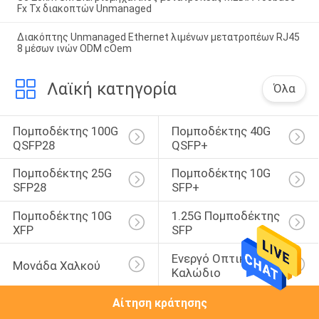
Fx Tx διακοπτών Unmanaged
Διακόπτης Unmanaged Ethernet λιμένων μετατροπέων RJ45
8 μέσων ινών ODM cOem
Λαϊκή κατηγορία
Όλα
Πομποδέκτης 100G 
Πομποδέκτης 40G 
QSFP28
QSFP+
Πομποδέκτης 25G 
Πομποδέκτης 10G 
SFP28
SFP+
Πομποδέκτης 10G 
1.25G Πομποδέκτης 
XFP
SFP
Ενεργό Οπτικό 
Μονάδα Χαλκού
Καλώδιο
Αίτηση κράτησης