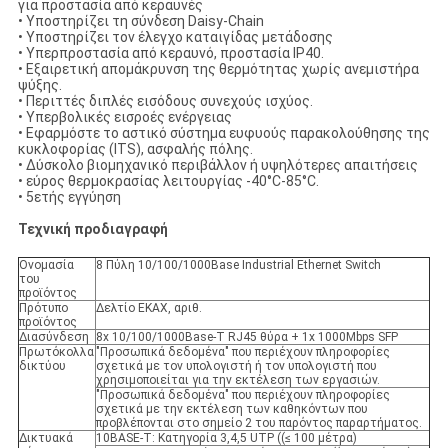
για προστασία από κεραυνές
• Υποστηρίζει τη σύνδεση Daisy-Chain
• Υποστηρίζει τον έλεγχο καταιγίδας μετάδοσης
• Υπερπροστασία από κεραυνό, προστασία IP40.
• Εξαιρετική απομάκρυνση της θερμότητας χωρίς ανεμιστήρα
ψύξης.
• Περιττές διπλές εισόδους συνεχούς ισχύος.
• Υπερβολικές εισροές ενέργειας
• Εφαρμόστε το αστικό σύστημα ευφυούς παρακολούθησης της
κυκλοφορίας (ITS), ασφαλής πόλης.
• Δύσκολο βιομηχανικό περιβάλλον ή υψηλότερες απαιτήσεις
• εύρος θερμοκρασίας λειτουργίας -40°C-85°C.
• 5ετής εγγύηση
Τεχνική προδιαγραφή
Ονομασία
8 Πύλη 10/100/1000Base Industrial Ethernet Switch
του
προϊόντος
Πρότυπο
Δελτίο ΕΚΑΧ, αριθ.
προϊόντος
Διασύνδεση
8x 10/100/1000Base-T RJ45 θύρα + 1x 1000Mbps SFP
Πρωτόκολλα
"Προσωπικά δεδομένα" που περιέχουν πληροφορίες
δικτύου
σχετικά με τον υπολογιστή ή τον υπολογιστή που
χρησιμοποιείται για την εκτέλεση των εργασιών.
"Προσωπικά δεδομένα" που περιέχουν πληροφορίες
σχετικά με την εκτέλεση των καθηκόντων που
προβλέπονται στο σημείο 2 του παρόντος παραρτήματος.
Δικτυακά
10BASE-T: Κατηγορία 3,4,5 UTP ((≤ 100 μέτρα)