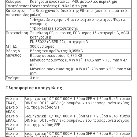
Κέλυφος
Κατηγορία προστασίας IP40, μεταλλικό περίβλημα
Εγκατάσταση
Εγκαταστάσεις DIN-Rail ή τοίχου
Κατάλογος
1 × Βιομηχανικός διακόπτης Ethernet (συν το τερματικό
συσκευασίας
μπλοκ)
1×Εγχειρίδιο χρήσης/Πιστοποιητικό ποιότητας/Κάρτα
εγγύησης
1×DIN-Rail κιτ τοποθέτησης
Πιστοποίηση
Σημείωση CE, εμπορική, FCC μέρος 15 κατηγορία Β, VCCI
κατηγορία Β
EN 55022 (CISPR 22), κατηγορία Β
ΜΤΠΔ
300,000 ώρες
Βάρος &
Βάρος του προϊόντος: 0,355KG
Μέγεθος
Βάρος συσκευασίας: 0,875 KG
Μέγεθος προϊόντος (L × W × H): 143,5 mm × 130 mm × 47
mm
Μέγεθος συσκευασίας ((L × W × H): 286 mm x 230 mm x 60
mm
Εγγύηση
3 έτη
Πληροφορίες παραγγελίας
Δελτίο
Βιομηχανική 10/100/1000M 1 θύρα SFP + 1 θύρα RJ45, τύπου
ΕΚΑΧ,
DIN Rail, DC10~48V, εξαιρουμένων του προσαρμογέα ισχύος
Δελτίο
και της μονάδας SFP
ΕΚΑΧ
Δελτίο
Βιομηχανική 10/100/1000M 1 θύρα SFP + 2 θύρα RJ45, τύπου
ΕΚΑΧ,
DIN Rail, DC10~48V, εξαιρουμένων του προσαρμογέα ισχύος
Δελτίο
και της μονάδας SFP
ΕΚΑΧ
Δελτίο
Βιομηχανική 10/100/1000M 1 θύρα SFP + 4 θύρα RJ45, τύπου