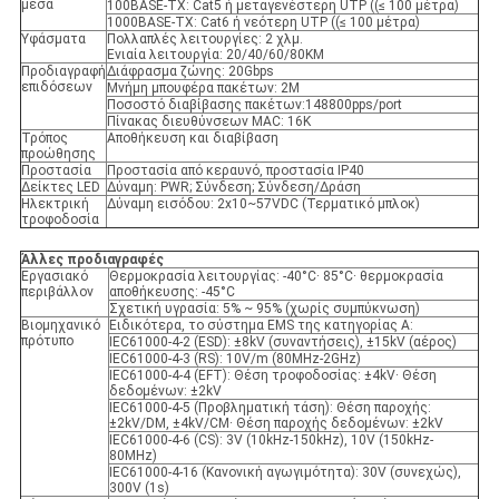
μέσα
100BASE-TX: Cat5 ή μεταγενέστερη UTP ((≤ 100 μέτρα)
1000BASE-TX: Cat6 ή νεότερη UTP ((≤ 100 μέτρα)
Υφάσματα
Πολλαπλές λειτουργίες: 2 χλμ.
Ενιαία λειτουργία: 20/40/60/80KM
Προδιαγραφή
Διάφρασμα ζώνης: 20Gbps
επιδόσεων
Μνήμη μπουφέρα πακέτων: 2M
Ποσοστό διαβίβασης πακέτων:148800pps/port
Πίνακας διευθύνσεων MAC: 16K
Τρόπος
Αποθήκευση και διαβίβαση
προώθησης
Προστασία
Προστασία από κεραυνό, προστασία IP40
Δείκτες LED
Δύναμη: PWR; Σύνδεση; Σύνδεση/Δράση
Ηλεκτρική
Δύναμη εισόδου: 2x10~57VDC (Τερματικό μπλοκ)
τροφοδοσία
Άλλες προδιαγραφές
Εργασιακό
Θερμοκρασία λειτουργίας: -40°C· 85°C· θερμοκρασία
περιβάλλον
αποθήκευσης: -45°C
Σχετική υγρασία: 5% ~ 95% (χωρίς συμπύκνωση)
Βιομηχανικό
Ειδικότερα, το σύστημα EMS της κατηγορίας A:
πρότυπο
IEC61000-4-2 (ESD): ±8kV (συναντήσεις), ±15kV (αέρος)
IEC61000-4-3 (RS): 10V/m (80MHz-2GHz)
IEC61000-4-4 (EFT): Θέση τροφοδοσίας: ±4kV· Θέση
δεδομένων: ±2kV
IEC61000-4-5 (Προβληματική τάση): Θέση παροχής:
±2kV/DM, ±4kV/CM· Θέση παροχής δεδομένων: ±2kV
IEC61000-4-6 (CS): 3V (10kHz-150kHz), 10V (150kHz-
80MHz)
IEC61000-4-16 (Κανονική αγωγιμότητα): 30V (συνεχώς),
300V (1s)