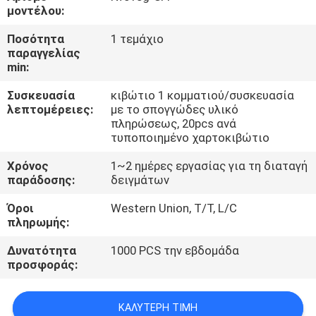
ΈΛΕΓΧΟΣ
μοντέλου:
Ποσότητα
1 τεμάχιο
ΜΑΣ
παραγγελίας
min:
ΕΛΆΤΕ
Συσκευασία
κιβώτιο 1 κομματιού/συσκευασία
ΣΕ
λεπτομέρειες:
με το σπογγώδες υλικό
ΕΠΑΦΉ
πληρώσεως, 20pcs ανά
τυποποιημένο χαρτοκιβώτιο
ΜΕ
Χρόνος
1~2 ημέρες εργασίας για τη διαταγή
παράδοσης:
δειγμάτων
ΕΙΔΉΣΕΙΣ
Όροι
Western Union, T/T, L/C
πληρωμής:
ΖΗΤΉΣΤΕ
Δυνατότητα
1000 PCS την εβδομάδα
ΈΝΑ
προσφοράς:
ΑΠΌΣΠΑΣΜΑ
ΚΑΛΎΤΕΡΗ ΤΙΜΉ