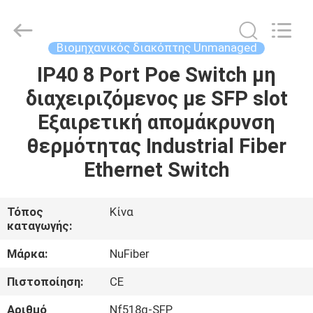
Digital
Technology
Co.,Ltd.
All
Rights
Βιομηχανικός διακόπτης Unmanaged
Reserved.
Developed
IP40 8 Port Poe Switch μη
ΣΠΊΤΙ
by
ECER
διαχειριζόμενος με SFP slot
ΠΡΟΪΌΝΤΑ
Εξαιρετική απομάκρυνση
θερμότητας Industrial Fiber
ΠΕΡΊΠΟΥ
Ethernet Switch
ΕΜΕΊΣ
Τόπος
Κίνα
καταγωγής:
ΓΎΡΟΣ
ΕΡΓΟΣΤΑΣΊΩΝ
Μάρκα:
NuFiber
Πιστοποίηση:
CE
ΠΟΙΟΤΙΚΌΣ
Αριθμό
Nf518g-SFP