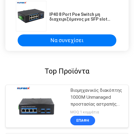
IP40 8 Port Poe Switch μη
διαχειριζόμενος με SFP slot
Εξαιρετική απομάκρυνση
θερμότητας Industrial Fiber
Ethernet Switch
Να συνεχίσει
Top Προϊόντα
Βιομηχανικός διακόπτης
1000M Unmanaged
προστασίας αστραπής
διακόπτης Ethernet
MOQ:1 κομμάτια
ραγών DIN
ΕΠΑΦΉ