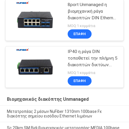
8port Unmanaged η
βιομηχανική ράγα
διακοπτών DIN Ethernet
διακοπτών βιομηχανική
MOQ:1 κομμάτια
τοποθετεί
ΕΠΑΦΉ
IP40 η ράγα DIN
τοποθετεί την πλήμνη 5
διακοπτών δικτύων
διεπαφή Gigabit Rj45
MOQ:1 κομμάτια
UTP λιμένων
ΕΠΑΦΉ
Βιομηχανικός διακόπτης Unmanaged
Μετατροπέας 2 μέσων NuFiber 1310nm 100base Fx
διακόπτης σημείου εισόδου Ethernet λιμένων
Sc 20km SM Bidi βιομηχανικός μετατροπέας MEDIA 100base