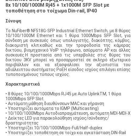
8x 10/100/1000M Rj45 + 1x1000M SFP Slot με
τοποθέτηση στο τοίχωμα Din-rail, IP40
Σύνοψη
Το NuFiber® NF518G-SFP Industrial Ethernet Switch, με 8 θύρες
10/100/1000M Ethernet και 1 θύρα 1000Mbps SFP Slot, για
σύνδεση με συσκευές όπως υπολογιστής, διακόπτης, κόμβος,
διακομιστή κλπ.καθώς και την τροφοδοσία της κάμερας
δικτύου, βιομηχανικό VoIP τηλέφωνο, ασύρματο AP και άλλες
συσκευές.Η προστασία από τις υπερβολές στις θύρες του
δικτύου 3KV μπορεί να προσαρμοστεί σε σκληρό εξωτερικό
περιβάλλον και να εξασφαλίσει την αξιοπιστία του
αδιάλειπτου συστήματος PoEΗ είσοδος ισχύος επιλέγει επίσης
τυποποιημένους τύπους ισχύος.
Χαρακτηριστικά
• 8 θύρες 10/100/1000Mbps RJ45 με Auto UplinkTM, 1 θύρα
1000Mbps SFP Slot.
• Αυτόματη μάθηση διευθύνσεων MAC και γήρανση
• Υποστηρίζει αυτόματα το IGMP (Multicasting)
• 10/100/1000Mbps Αυτοδιαπραγμάτευση, αυτόματη MDI-MDI-X
• Δείκτες LED για παρακολούθηση ισχύος/σύνδεσης/
δραστηριότητας
• Υποστηρίζει 10/100/1000Mbps-Full/Half-duplex
• Υποστηρίζει τοποθέτηση σε τοίχο και εγκατάσταση DIN-Rail