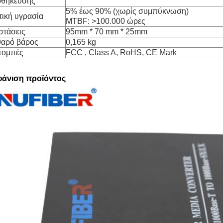
θήκευσης
5% έως 90% (χωρίς συμπύκνωση)
τική υγρασία
MTBF: >100.000 ώρες
στάσεις
95mm * 70 mm * 25mm
αρό βάρος
0,165 kg
πομπές
FCC , Class A, RoHS, CE Mark
άνιση προϊόντος