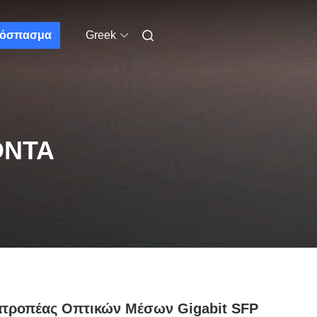
όσπασμα
Greek
ΌΝΤΑ
ατροπέας Οπτικών Μέσων Gigabit SFP