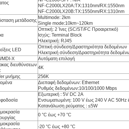
ατος
NF-C2000LX20A:TX:1310nm/RX:1550nm
NF-C2000LX20B:TX:1550nm/RX:1310nm
Multimode: 2km
σταση μετάδοσης
Single mode:10km~120km
Οπτική: 2 Ίνες (SC/ST/FC Προαιρετικό)
ρα
Ισχύς: Terminal Block
Ηλεκτρική: RJ45
Οπτική σύνδεση/Δραστηριότητα δεδομένων
είξεις LED
Ηλεκτρική σύνδεση/Δραστηριότητα δεδομέν
/MDI-X
Αυτόματη επιλογή
ακας διευθύνσεων
4K
c
fer μνήμης
256K
ομένα
Διεπαφή δεδομένων: Ethernet
Ρυθμός δεδομένων:10/100/1000 Mbps
Εξωτερική : 5V DC 2A
φοδοσία
Ενσωματωμένη: 100 V έως 240 V AC 50Hz 
Κατανάλωση ρεύματος : ≤5W
μοκρασία
0 °C έως +70 °C
τουργίας
μοκρασία
-20 °C έως +80 °C