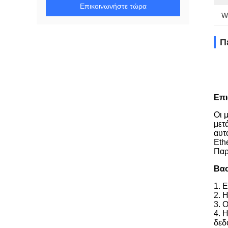
Επικοινωνήστε τώρα
W
Π
Επ
Οι 
μετ
αυτ
Eth
Παρ
Βασ
1. 
2. 
3. 
4. 
δεδ