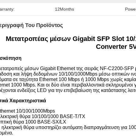
arranty:
12Months
Power
εριγραφή Του Προϊόντος
Μετατροπέας μέσων Gigabit SFP Slot 10
Converter 5
ισκόπηση
μετατροπείς μέσων Gigabit Ethernet της σειράς NF-C2200-SFP μ
άδοση και λήψη δεδομένων 10/100/1000Mbps μέσω οπτικών ινώ
όματα σε ταχύτητα Ethernet 100 Mbps ή 1000 Mbps χωρίς καμία 
ernet 1000 Mbps. Και οι δύο είναι περιβαλλοντικά σκληρυμένοι 
έχονται ενδείξεις LED για την επιβεβαίωση της κατάστασης λει
ικά Χαρακτηριστικά
Ethernet 10/100/1000Mbps
Ηλεκτρική θύρα 10/100/1000 BASE-T/TX
Οπτική θύρα 1000 BASE-SX/LX
Η ηλεκτρική θύρα υποστηρίζει αυτόματη διαπραγμάτευση για 100
ομένα.