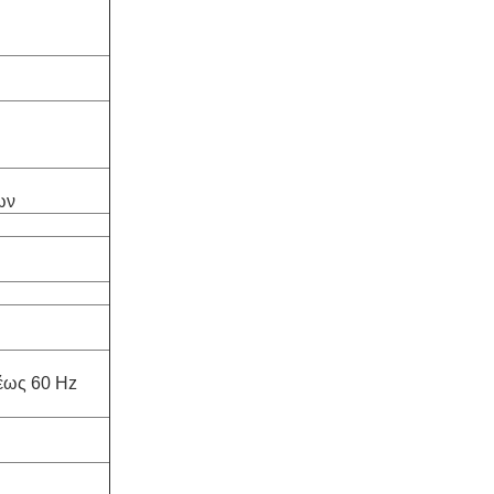
ων
έως 60 Hz