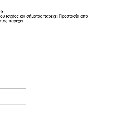
de
δου ισχύος και σήματος παρέχει Προστασία από
ατος παρέχει