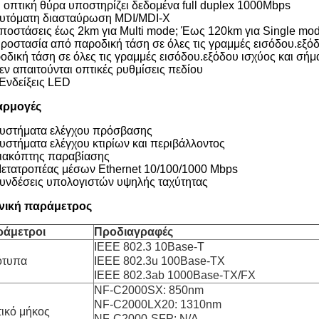
Η οπτική θύρα υποστηρίζει δεδομένα full duplex 1000Mbps
Αυτόματη διασταύρωση MDI/MDI-X
Αποστάσεις έως 2km για Multi mode; Έως 120km για Single mo
Προστασία από παροδική τάση σε όλες τις γραμμές εισόδου.εξό
οδική τάση σε όλες τις γραμμές εισόδου.εξόδου ισχύος και σήμ
Δεν απαιτούνται οπτικές ρυθμίσεις πεδίου
 Ενδείξεις LED
αρμογές
Συστήματα ελέγχου πρόσβασης
Συστήματα ελέγχου κτιρίων και περιβάλλοντος
Διακόπτης παραβίασης
Μετατροπέας μέσων Ethernet 10/100/1000 Mbps
Συνδέσεις υπολογιστών υψηλής ταχύτητας
νική παράμετρος
ράμετροι
Προδιαγραφές
IEEE 802.3 10Base-T
ότυπα
IEEE 802.3u 100Base-TX
IEEE 802.3ab 1000Base-TX/FX
NF-C2000SX: 850nm
NF-C2000LX20: 1310nm
ικό μήκος
NF-C2000-SFP: N/A