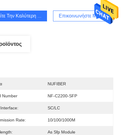
ίτε Την Καλύτερη Τιμή
Επικοινωνήστε Μαζί Μας
ροϊόντος
α
NUFIBER
l Number
NF-C2200-SFP
 Interface:
SC/LC
mission Rate:
10/100/1000M
ength:
As Sfp Module