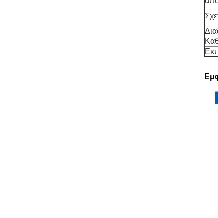
απο
Σχε
Δια
Καθ
Εκ
Εμφ