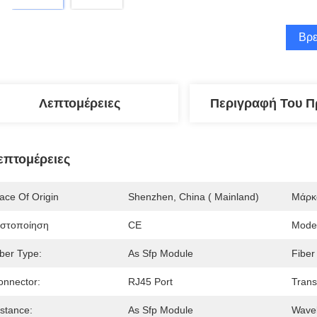
Βρε
Λεπτομέρειες
Περιγραφή Του Π
επτομέρειες
ace Of Origin
Shenzhen, China ( Mainland)
Μάρκ
ιστοποίηση
CE
Mode
iber Type:
As Sfp Module
Fiber
onnector:
RJ45 Port
Trans
istance:
As Sfp Module
Wavel