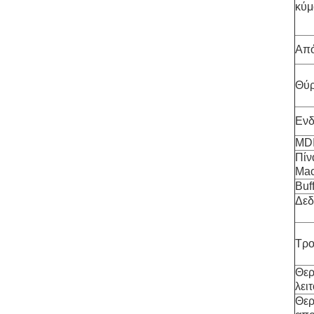
κύμ
Από
Θύ
Ενδ
MDI
Πίν
Ma
Buf
Δεδ
Τρο
Θερ
λει
Θερ