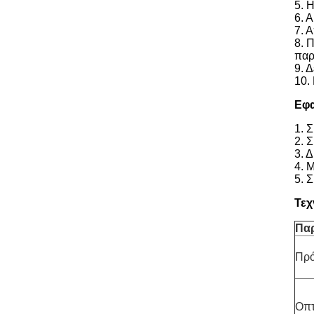
5. 
6. 
7. 
8. 
παρ
9. 
10.
Εφ
1. 
2. 
3. 
4. 
5. 
Τεχ
Πα
Πρ
Οπτ