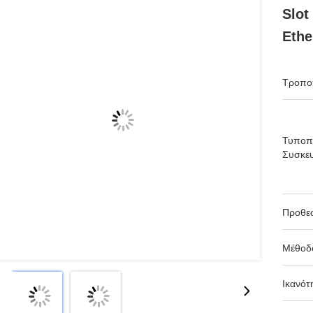
Slot
Ethe
Τροπο
Τυποπ
Συσκευ
Προθε
Μέθοδ
Ικανότ