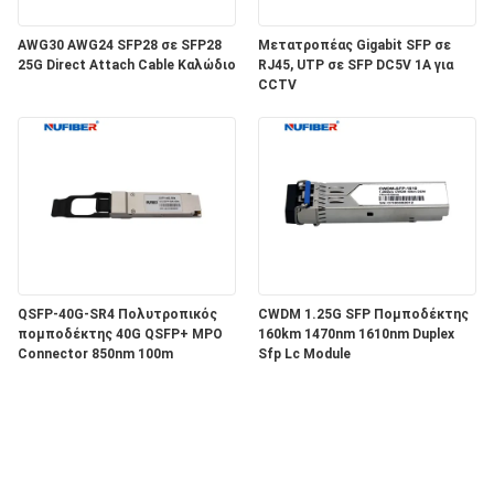
AWG30 AWG24 SFP28 σε SFP28
Μετατροπέας Gigabit SFP σε
25G Direct Attach Cable Καλώδιο
RJ45, UTP σε SFP DC5V 1A για
CCTV
QSFP-40G-SR4 Πολυτροπικός
CWDM 1.25G SFP Πομποδέκτης
πομποδέκτης 40G QSFP+ MPO
160km 1470nm 1610nm Duplex
Connector 850nm 100m
Sfp Lc Module