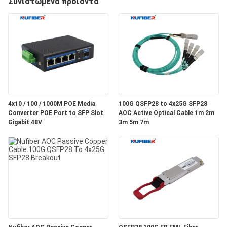
Συνιστώμενα προϊόντα
ΈΛΕΓΧΟΣ
ΜΑΣ
ΕΛΆΤΕ
ΣΕ
ΕΠΑΦΉ
4x10 / 100 / 1000M POE Media
100G QSFP28 to 4x25G SFP28
ΜΕ
Converter POE Port to SFP Slot
AOC Active Optical Cable 1m 2m
Gigabit 48V
3m 5m 7m
ΕΙΔΉΣΕΙΣ
ΖΗΤΉΣΤΕ
ΈΝΑ
ΑΠΌΣΠΑΣΜΑ