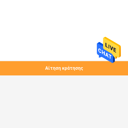
Αίτηση κράτησης
Λαϊκή κατηγορία
Όλα
1.25G Πομποδέκτης 
Μονάδα Χαλκού
SFP
Πομποδέκτης 10G 
Πομποδέκτης 10G 
SFP+
XFP
Πομποδέκτης 25G 
Πομποδέκτης 40G 
SFP28
QSFP+