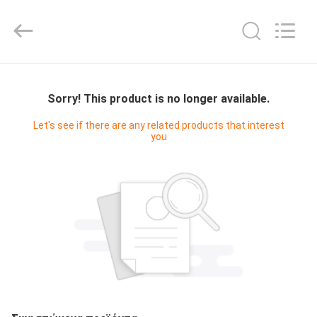
Digital
Technology
Co.,Ltd.
All
Rights
Reserved.
Developed
by
ΣΠΊΤΙ
ECER
Sorry! This product is no longer available.
ΠΡΟΪΌΝΤΑ
Let's see if there are any related products that interest
you
ΠΕΡΊΠΟΥ
ΕΜΕΊΣ
ΓΎΡΟΣ
ΕΡΓΟΣΤΑΣΊΩΝ
ΠΟΙΟΤΙΚΌΣ