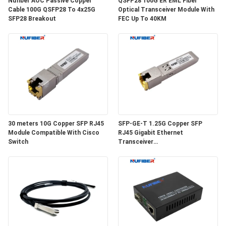
Nufiber AOC Passive Copper
QSFP28 100G ER EML Fiber
SITEMAP
Cable 100G QSFP28 To 4x25G
Optical Transceiver Module With
SFP28 Breakout
FEC Up To 40KM
ΠΟΛΙΤΙΚΉ
ΑΠΟΡΡΉΤΟΥ
30 meters 10G Copper SFP RJ45
SFP-GE-T 1.25G Copper SFP
Module Compatible With Cisco
RJ45 Gigabit Ethernet
Switch
Transceiver
SGMII/SERDES/100BASE-FX
Copper Module