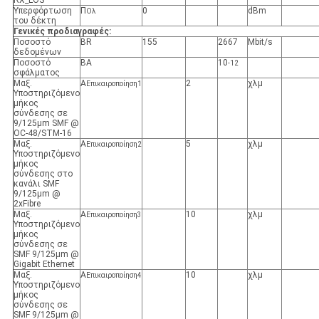
RX_LOS
Υπερφόρτωση
Π
0
dBm
Ολ
του δέκτη
Γενικές προδιαγραφές:
Ποσοστό
BR
155
2667
Mbit/s
δεδομένων
Ποσοστό
ΒΑ
10
-12
σφάλματος
Μαξ.
Α
2
χλμ
Επικαιροποίηση
1
Υποστηριζόμενο
μήκος
σύνδεσης σε
9/125μm SMF @
OC-48/STM-16
Μαξ.
Α
5
χλμ
Επικαιροποίηση
2
Υποστηριζόμενο
μήκος
σύνδεσης στο
κανάλι SMF
9/125μm @
2xFibre
Μαξ.
Α
10
χλμ
Επικαιροποίηση
3
Υποστηριζόμενο
μήκος
σύνδεσης σε
SMF 9/125μm @
Gigabit Ethernet
Μαξ.
Α
10
χλμ
Επικαιροποίηση
4
Υποστηριζόμενο
μήκος
σύνδεσης σε
SMF 9/125μm @