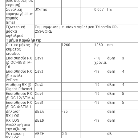
(από κορυφή σε
κορυφή)
Συνολική
J
rms
0.007
ΠΕ
TX
παραγωγή Jitter
πομπός
(rms)
Εξωτερική
Συμμόρφωση με μάσκα οφθαλμού Telcordia GR-
μάσκα
253-GORE
οφθαλμού
Τμήμα παραλήπτη:
Όπτικο μήκος
λ
1260
1360
nm
γ
κύματος
εισόδου
Ευαισθησία RX
Σεν
- 18
dBm
3
1
@ OC-48/STM-
χρόνια.
16
Ευαισθησία RX
Σεν
-19
dBm
4
2
@ κανάλι
2xFibre
Αίσθηση RX @
Σεν
-19
dBm
4
3
Gigabit Ethernet
Ευαισθησία RX
Σεν
-19
dBm
5
4
@ OC-12/STM-4
Ευαισθησία RX
Σεν
-19
dBm
5
5
@ OC-4/STM-1
Δήλωση
ΔΕΣ
- 35
dBm
Α
RX_LOS
RX_LOS
ΔΕΣ
-19
dBm
D
Απαλλαγή από
την αξίωση
Υστερέση
ΔΕΣ
0.5
dB
H