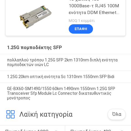
1000Base-τ RJ45 100M
ενότητα DDM Ethernet
SFP
MOQ:1 κομμάτι
ΕΠΑΦΉ
1.25G πομποδέκτης SFP
πολλαπλού τρόπου 1.25G SFP 2km 1310nm διπλή ενότητα
πομποδεκτών ινών LC
1.25G 20km οπτική ενότητα Sc 1310nm 1550nm SFP Bidi
GE-BX60-SM1490/1550 60km 1490nm 1550nm 1.25G SFP
Transceiver Sfp Module Lc Connector δικατευθυντικός
μονότροπος
Λαϊκή κατηγορία
Όλα