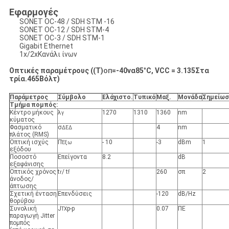
Εφαρμογές
SONET OC-48 / SDH STM -16
SONET OC-12 / SDH STM-4
SONET OC-3 / SDH STM-1
Gigabit Ethernet
1x/2xΚανάλι ίνων
Οπτικές παραμέτρους ((T)
=
-40
να
85
°
C, VCC = 3.
135
Στα
ΟΠ
τρία.
465
Βόλτ)
Παράμετρος
Σύμβολο
Ελάχιστο
.
Τυπικό
Μαξ
.
Μονάδα
Σημείωσ
Τμήμα πομπός:
Κέντρο μήκους
λ
1270
1310
1360
nm
γ
κύματος
Φασματικό
σ
4
nm
ΔΕΔ
πλάτος (RMS)
Οπτική ισχύς
Π
- 10
-3
dBm
1
Έξω
εξόδου
Ποσοστό
Επείγοντα
8.2
dB
εξαφάνισης
Οπτικός χρόνος
t
/ t
260
σπ
2
r
f
άνοδος/
άπτωσης
Σχετική ένταση
Επενδύσεις
-120
dB/Hz
θορύβου
Συνολική
J
p-p
0.07
ΠΕ
TX
παραγωγή Jitter
πομπός