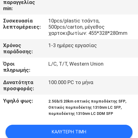
παραγγελίας
ΈΛΕΓΧΟΣ
min:
Συσκευασία
10pcs/plastic τσάντα,
ΜΑΣ
λεπτομέρειες:
500pcs/carton, μέγεθος
ΕΛΆΤΕ
χαρτοκιβωτίων: 455*328*280mm
ΣΕ
Χρόνος
1-3 ημέρες εργασίας
παράδοσης:
ΕΠΑΦΉ
Όροι
L/C, T/T, Western Union
ΜΕ
πληρωμής:
Δυνατότητα
100.000 PC το μήνα
ΕΙΔΉΣΕΙΣ
προσφοράς:
Υψηλό φως:
,
2.5Gb/S 20km οπτικός πομποδέκτης SFP
ΖΗΤΉΣΤΕ
,
Οπτικός πομποδέκτης 1310nm LC SFP
ΈΝΑ
πομποδέκτης 1310nm LC DDM SFP
ΑΠΌΣΠΑΣΜΑ
ΚΑΛΎΤΕΡΗ ΤΙΜΉ