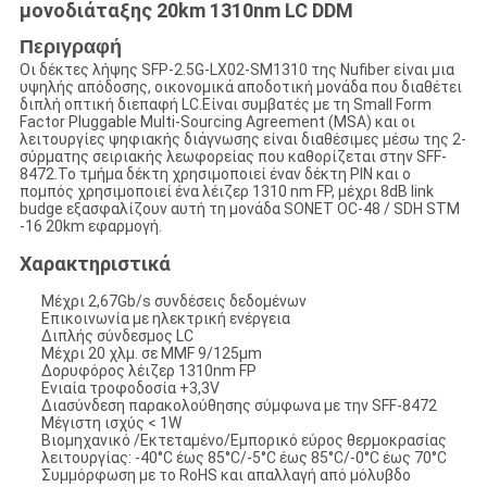
μονοδιάταξης 20km 1310nm LC DDM
Περιγραφή
Οι δέκτες λήψης SFP-2.5G-LX02-SM1310 της Nufiber είναι μια
υψηλής απόδοσης, οικονομικά αποδοτική μονάδα που διαθέτει
διπλή οπτική διεπαφή LC.Είναι συμβατές με τη Small Form
Factor Pluggable Multi-Sourcing Agreement (MSA) και οι
λειτουργίες ψηφιακής διάγνωσης είναι διαθέσιμες μέσω της 2-
σύρματης σειριακής λεωφορείας που καθορίζεται στην SFF-
8472.Το τμήμα δέκτη χρησιμοποιεί έναν δέκτη PIN και ο
πομπός χρησιμοποιεί ένα λέιζερ 1310 nm FP, μέχρι 8dB link
budge εξασφαλίζουν αυτή τη μονάδα SONET OC-48 / SDH STM
-16 20km εφαρμογή.
Χαρακτηριστικά
Μέχρι 2,67Gb/s συνδέσεις δεδομένων
Επικοινωνία με ηλεκτρική ενέργεια
Διπλής σύνδεσμος LC
Μέχρι 20 χλμ. σε MMF 9/125μm
Δορυφόρος λέιζερ 1310nm FP
Ενιαία τροφοδοσία +3,3V
Διασύνδεση παρακολούθησης σύμφωνα με την SFF-8472
Μέγιστη ισχύς < 1W
Βιομηχανικό /Εκτεταμένο/Εμπορικό εύρος θερμοκρασίας
λειτουργίας: -40°C έως 85°C/-5°C έως 85°C/-0°C έως 70°C
Συμμόρφωση με το RoHS και απαλλαγή από μόλυβδο