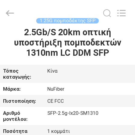
Digital
Technology
Co.,Ltd.
All
Rights
1.25G πομποδέκτης SFP
Reserved.
Developed
2.5Gb/S 20km οπτική
ΣΠΊΤΙ
by
ECER
υποστήριξη πομποδεκτών
ΠΡΟΪΌΝΤΑ
1310nm LC DDM SFP
ΠΕΡΊΠΟΥ
Τόπος
Κίνα
καταγωγής:
ΕΜΕΊΣ
Μάρκα:
NuFiber
ΓΎΡΟΣ
Πιστοποίηση:
CE FCC
ΕΡΓΟΣΤΑΣΊΩΝ
Αριθμό
SFP-2.5g-lx20-SM1310
μοντέλου:
ΠΟΙΟΤΙΚΌΣ
Ποσότητα
1 κομμάτι