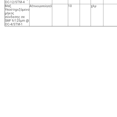
OC-12/STM-4
Μαξ.
Α
10
χλμ
Επικαιροποίηση
5
Υποστηριζόμενο
μήκος
σύνδεσης σε
SMF 9/125μm @
OC-4/STM-1