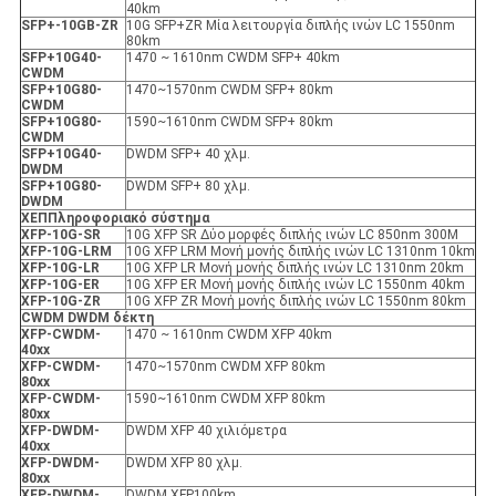
40km
SFP+-10GB-ZR
10G SFP+ZR Μία λειτουργία διπλής ινών LC 1550nm
80km
SFP+10G40-
1470 ~ 1610nm CWDM SFP+ 40km
CWDM
SFP+10G80-
1470~1570nm CWDM SFP+ 80km
CWDM
SFP+10G80-
1590~1610nm CWDM SFP+ 80km
CWDM
SFP+10G40-
DWDM SFP+ 40 χλμ.
DWDM
SFP+10G80-
DWDM SFP+ 80 χλμ.
DWDM
X
ΕΠ
Πληροφοριακό σύστημα
XFP
-10G-SR
10G XFP SR Δύο μορφές διπλής ινών LC 850nm 300M
XFP
-10G-LRM
10G XFP LRM Μονή μονής διπλής ινών LC 1310nm 10km
XFP
-10G-LR
10G XFP LR Μονή μονής διπλής ινών LC 1310nm 20km
XFP
-10G-ER
10G XFP ER Μονή μονής διπλής ινών LC 1550nm 40km
XFP
-10G-ZR
10G XFP ZR Μονή μονής διπλής ινών LC 1550nm 80km
CWDM DWDM δέκτη
XFP
-
CWDM-
1470 ~ 1610nm CWDM XFP 40km
40xx
XFP
-
CWDM-
1470~1570nm CWDM XFP 80km
80xx
XFP
-
CWDM-
1590~1610nm CWDM XFP 80km
80xx
XFP
-
DWDM-
DWDM XFP 40 χιλιόμετρα
40xx
XFP
-
DWDM-
DWDM XFP 80 χλμ.
80xx
XFP
-
DWDM-
DWDM XFP100km