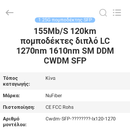
Digital
Technology
Co.,Ltd.
All
Rights
1.25G πομποδέκτης SFP
Reserved.
Developed
by
155Mb/S 120km
ΣΠΊΤΙ
ECER
πομποδέκτες διπλό LC
ΠΡΟΪΌΝΤΑ
1270nm 1610nm SM DDM
CWDM SFP
ΠΕΡΊΠΟΥ
ΕΜΕΊΣ
Τόπος
Κίνα
καταγωγής:
ΓΎΡΟΣ
Μάρκα:
NuFiber
ΕΡΓΟΣΤΑΣΊΩΝ
Πιστοποίηση:
CE FCC Rohs
Αριθμό
Cwdm-SFP-????????-lx120-1270
ΠΟΙΟΤΙΚΌΣ
μοντέλου: