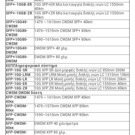
ER
Μ
40km
SFP+-10GB-ER
10G SFP+ER Μία λειτουργία διπλής ινών LC 1550nm
40km
SFP+-10GB-ZR
10G SFP+ZR Μία λειτουργία διπλής ινών LC 1550nm
80km
SFP+10G40-
1470 ~ 1610nm CWDM SFP+ 40km
CWDM
SFP+10G80-
1470~1570nm CWDM SFP+ 80km
CWDM
SFP+10G80-
1590~1610nm CWDM SFP+ 80km
CWDM
SFP+10G40-
DWDM SFP+ 40 χλμ.
DWDM
SFP+10G80-
DWDM SFP+ 80 χλμ.
DWDM
X
ΕΠ
Πληροφοριακό σύστημα
XFP
-10G-SR
10G XFP SR Δύο μορφές διπλής ινών LC 850nm 300M
XFP
-10G-LRM
10G XFP LRM Μονή μονής διπλής ινών LC 1310nm 10km
XFP
-10G-LR
10G XFP LR Μονή μονής διπλής ινών LC 1310nm 20km
XFP
-10G-ER
10G XFP ER Μονή μονής διπλής ινών LC 1550nm 40km
XFP
-10G-ZR
10G XFP ZR Μονή μονής διπλής ινών LC 1550nm 80km
CWDM DWDM δέκτη
XFP
-
CWDM-
1470 ~ 1610nm CWDM XFP 40km
40xx
XFP
-
CWDM-
1470~1570nm CWDM XFP 80km
80xx
XFP
-
CWDM-
1590~1610nm CWDM XFP 80km
80xx
XFP
-
DWDM-
DWDM XFP 40 χιλιόμετρα
40xx
XFP
-
DWDM-
DWDM XFP 80 χλμ.