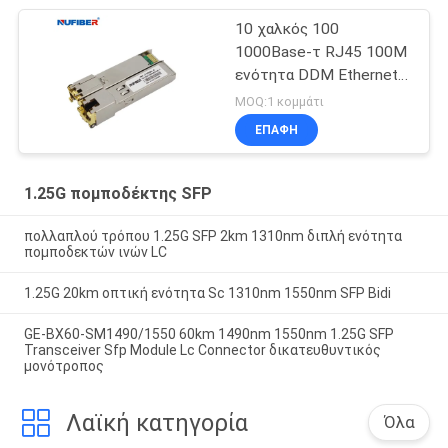
10 χαλκός 100
1000Base-τ RJ45 100M
ενότητα DDM Ethernet
SFP
MOQ:1 κομμάτι
ΕΠΑΦΉ
1.25G πομποδέκτης SFP
πολλαπλού τρόπου 1.25G SFP 2km 1310nm διπλή ενότητα
πομποδεκτών ινών LC
1.25G 20km οπτική ενότητα Sc 1310nm 1550nm SFP Bidi
GE-BX60-SM1490/1550 60km 1490nm 1550nm 1.25G SFP
Transceiver Sfp Module Lc Connector δικατευθυντικός
μονότροπος
Λαϊκή κατηγορία
Όλα