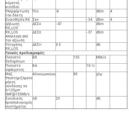
κύματος
εισόδου
Υπερφόρτωση
Π
-8
dBm
4
Ολ
του δέκτη
Ευαισθησία RX
Σεν
- 34
dBm
4
Δήλωση
ΔΕΣ
- 47
dBm
Α
RX_LOS
RX_LOS
ΔΕΣ
- 37
dBm
D
Απαλλαγή από
την αξίωση
Υστερέση
ΔΕΣ
0.5
dB
H
RX_LOS
Γενικές προδιαγραφές:
Ποσοστό
BR
155
Mbit/s
δεδομένων
Ποσοστό
ΒΑ
10
-12
σφάλματος
Μαξ.
Α
80
χλμ
Επικαιροποίηση
Υποστηριζόμενο
μήκος
σύνδεσης σε
9/125μm
SMF@155Mb/s
Συνολικός
ΛΒ
29
dB
προϋπολογισμός
συστήματος