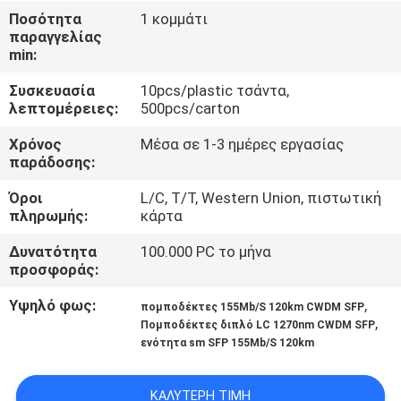
ΈΛΕΓΧΟΣ
Ποσότητα
1 κομμάτι
παραγγελίας
min:
ΜΑΣ
Συσκευασία
10pcs/plastic τσάντα,
ΕΛΆΤΕ
λεπτομέρειες:
500pcs/carton
ΣΕ
Χρόνος
Μέσα σε 1-3 ημέρες εργασίας
ΕΠΑΦΉ
παράδοσης:
ΜΕ
Όροι
L/C, T/T, Western Union, πιστωτική
πληρωμής:
κάρτα
ΕΙΔΉΣΕΙΣ
Δυνατότητα
100.000 PC το μήνα
προσφοράς:
ΖΗΤΉΣΤΕ
Υψηλό φως:
,
πομποδέκτες 155Mb/S 120km CWDM SFP
,
Πομποδέκτες διπλό LC 1270nm CWDM SFP
ΈΝΑ
ενότητα sm SFP 155Mb/S 120km
ΑΠΌΣΠΑΣΜΑ
ΚΑΛΎΤΕΡΗ ΤΙΜΉ