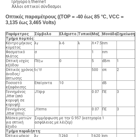
Γρήγορο Ethernet
Άλλοι οπτικοί σύνδεσμοι
Οπτικές παραμέτρους ((TOP = -40 έως 85 °C, VCC =
3,135 έως 3,465 Volts)
Παράμετρος
Σύμβολο
Ελάχιστο
.
Τυπικό
Μαξ
.
Μονάδα
Σημείωση
Τμήμα πομπός:
Κέντρο μήκους
λ
λ-6
λ
Λ+7.5
nm
γ
κύματος
Φασματικό
σ
1
nm
πλάτος
Οπτική ισχύς
Π
0
5
dBm
1
Έξω
εξόδου
Οπτικός χρόνος
t
/ t
500
σπ
2
r
f
άνοδος/
άπτωσης
Ποσοστό
Επείγοντα
10
dB
εξαφάνισης
Γεννημένος
J
p-p
0.07
ΠΕ
3
TX
Jitter (από
κορυφή σε
κορυφή)
Γεννημένος
J
rms
0.07
ΠΕ
3
TX
Jitter (rms)
Μάσκα ματιών
Συμμόρφωση με την G.957 (κατηγορία 1
για οπτική
ασφάλειας με λέιζερ)
έξοδο
Τμήμα παραλήπτη:
Όπτικο μήκος
λ
1260
1620
nm
γ