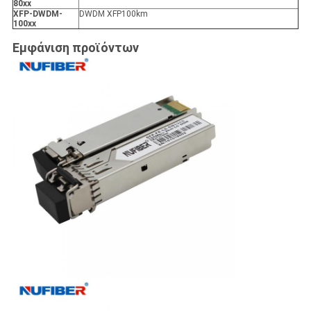
80xx
XFP
-
DWDM-
DWDM XFP100km
100xx
Εμφάνιση προϊόντων