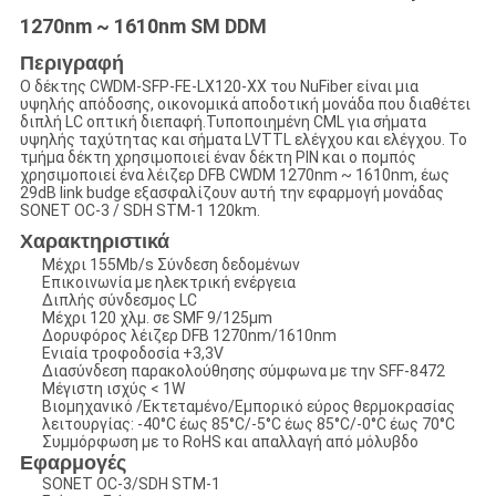
1270nm ~ 1610nm SM DDM
Περιγραφή
Ο δέκτης CWDM-SFP-FE-LX120-XX του NuFiber είναι μια
υψηλής απόδοσης, οικονομικά αποδοτική μονάδα που διαθέτει
διπλή LC οπτική διεπαφή.Τυποποιημένη CML για σήματα
υψηλής ταχύτητας και σήματα LVTTL ελέγχου και ελέγχου. Το
τμήμα δέκτη χρησιμοποιεί έναν δέκτη PIN και ο πομπός
χρησιμοποιεί ένα λέιζερ DFB CWDM 1270nm ~ 1610nm, έως
29dB link budge εξασφαλίζουν αυτή την εφαρμογή μονάδας
SONET OC-3 / SDH STM-1 120km.
Χαρακτηριστικά
Μέχρι 155Mb/s Σύνδεση δεδομένων
Επικοινωνία με ηλεκτρική ενέργεια
Διπλής σύνδεσμος LC
Μέχρι 120 χλμ. σε SMF 9/125μm
Δορυφόρος λέιζερ DFB 1270nm/1610nm
Ενιαία τροφοδοσία +3,3V
Διασύνδεση παρακολούθησης σύμφωνα με την SFF-8472
Μέγιστη ισχύς < 1W
Βιομηχανικό /Εκτεταμένο/Εμπορικό εύρος θερμοκρασίας
λειτουργίας: -40°C έως 85°C/-5°C έως 85°C/-0°C έως 70°C
Συμμόρφωση με το RoHS και απαλλαγή από μόλυβδο
Εφαρμογές
SONET OC-3/SDH STM-1