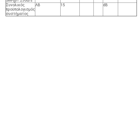
SMF@1.25Gb/s
Συνολικός
ΛΒ
15
dB
προϋπολογισμός
συστήματος