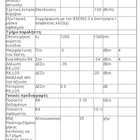
άνοδος/
άπτωσης
Σχετική ένταση
Επενδύσεις
-120
dB/Hz
θορύβου
Εξωτερική
Συμμόρφωση με την IEEE802.3 z (κατηγορία 1
μάσκα
ασφάλειας λέιζερ)
οφθαλμού
Τμήμα παραλήπτη:
Όπτικο μήκος
λ
1260
1360
nm
γ
κύματος
εισόδου
Υπερφόρτωση
Π
-3
dBm
4
Ολ
του δέκτη
Ευαισθησία RX
Σεν
- 24
dBm
4
Δήλωση
ΔΕΣ
- 35
dBm
Α
RX_LOS
RX_LOS
ΔΕΣ
-25
dBm
D
Απαλλαγή από
την αξίωση
Υστερέση
ΔΕΣ
0.5
dB
H
RX_LOS
Γενικές προδιαγραφές:
Ποσοστό
BR
1.25
Gb/s
δεδομένων
Ποσοστό
ΒΑ
10
-12
σφάλματος
Μαξ.
Α
20
χλμ
Επικαιροποίηση
Υποστηριζόμενο
μήκος
σύνδεσης σε
9/125μm