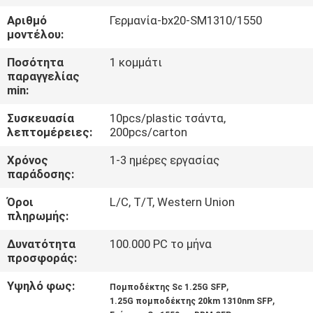
ΈΛΕΓΧΟΣ
Αριθμό
Γερμανία-bx20-SM1310/1550
μοντέλου:
ΜΑΣ
Ποσότητα
1 κομμάτι
ΕΛΆΤΕ
παραγγελίας
min:
ΣΕ
Συσκευασία
10pcs/plastic τσάντα,
ΕΠΑΦΉ
λεπτομέρειες:
200pcs/carton
ΜΕ
Χρόνος
1-3 ημέρες εργασίας
παράδοσης:
ΕΙΔΉΣΕΙΣ
Όροι
L/C, T/T, Western Union
πληρωμής:
ΖΗΤΉΣΤΕ
Δυνατότητα
100.000 PC το μήνα
προσφοράς:
ΈΝΑ
ΑΠΌΣΠΑΣΜΑ
Υψηλό φως:
,
Πομποδέκτης Sc 1.25G SFP
,
1.25G πομποδέκτης 20km 1310nm SFP