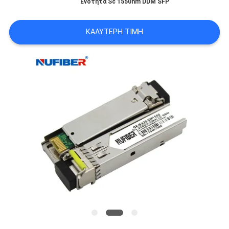
Ενότητα Sc 1550nm DDM SFP
SITEMAP
ΚΑΛΎΤΕΡΗ ΤΙΜΉ
ΠΟΛΙΤΙΚΉ
ΑΠΟΡΡΉΤΟΥ