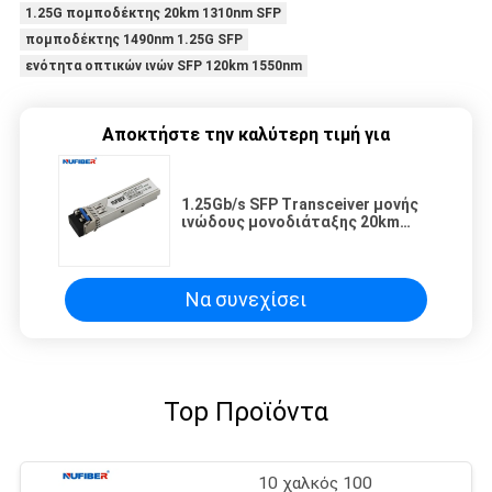
1.25G πομποδέκτης 20km 1310nm SFP
πομποδέκτης 1490nm 1.25G SFP
ενότητα οπτικών ινών SFP 120km 1550nm
Αποκτήστε την καλύτερη τιμή για
1.25Gb/s SFP Transceiver μονής
ινώδους μονοδιάταξης 20km
1310nm/1550nm SC DDM για
διεπαφή παρακολούθησης
συμβατή με την SFF-8472
Να συνεχίσει
Top Προϊόντα
10 χαλκός 100