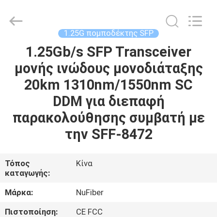
Digital
Technology
Co.,Ltd.
All
Rights
1.25G πομποδέκτης SFP
Reserved.
Developed
by
1.25Gb/s SFP Transceiver
ΣΠΊΤΙ
ECER
μονής ινώδους μονοδιάταξης
ΠΡΟΪΌΝΤΑ
20km 1310nm/1550nm SC
DDM για διεπαφή
ΠΕΡΊΠΟΥ
παρακολούθησης συμβατή με
ΕΜΕΊΣ
την SFF-8472
ΓΎΡΟΣ
Τόπος
Κίνα
καταγωγής:
ΕΡΓΟΣΤΑΣΊΩΝ
Μάρκα:
NuFiber
ΠΟΙΟΤΙΚΌΣ
Πιστοποίηση:
CE FCC