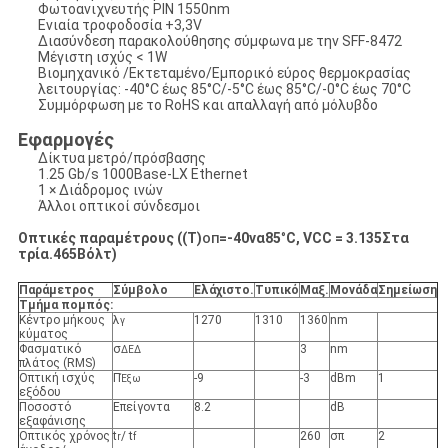
Φωτοανιχνευτής PIN 1550nm
Ενιαία τροφοδοσία +3,3V
Διασύνδεση παρακολούθησης σύμφωνα με την SFF-8472
Μέγιστη ισχύς < 1W
Βιομηχανικό /Εκτεταμένο/Εμπορικό εύρος θερμοκρασίας
λειτουργίας: -40°C έως 85°C/-5°C έως 85°C/-0°C έως 70°C
Συμμόρφωση με το RoHS και απαλλαγή από μόλυβδο
Εφαρμογές
Δίκτυα μετρό/πρόσβασης
1.25 Gb/s 1000Base-LX Ethernet
1 × Διάδρομος ινών
Άλλοι οπτικοί σύνδεσμοι
Οπτικές παραμέτρους ((T)
=
-40
να
85
°
C, VCC = 3.
135
Στα
ΟΠ
τρία.
465
Βόλτ)
Παράμετρος
Σύμβολο
Ελάχιστο
.
Τυπικό
Μαξ
.
Μονάδα
Σημείωση
Τμήμα πομπός:
Κέντρο μήκους
λ
1270
1310
1360
nm
γ
κύματος
Φασματικό
σ
3
nm
ΔΕΔ
πλάτος (RMS)
Οπτική ισχύς
Π
-9
-3
dBm
1
Έξω
εξόδου
Ποσοστό
Επείγοντα
8.2
dB
εξαφάνισης
Οπτικός χρόνος
t
/ t
260
σπ
2
r
f