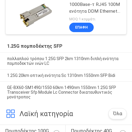
1000Base-τ RJ45 100M
ενότητα DDM Ethernet
SFP
MOQ:1 κομμάτι
ΕΠΑΦΉ
1.25G πομποδέκτης SFP
πολλαπλού τρόπου 1.25G SFP 2km 1310nm διπλή ενότητα
πομποδεκτών ινών LC
1.25G 20km οπτική ενότητα Sc 1310nm 1550nm SFP Bidi
GE-BX60-SM1490/1550 60km 1490nm 1550nm 1.25G SFP
Transceiver Sfp Module Lc Connector δικατευθυντικός
μονότροπος
Λαϊκή κατηγορία
Όλα
Πομποδέκτης 100G 
Πομποδέκτης 40G 