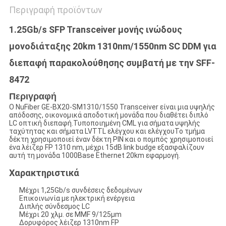
Περιγραφή προϊόντων
1.25Gb/s SFP Transceiver μονής ινώδους
μονοδιάταξης 20km 1310nm/1550nm SC DDM για
διεπαφή παρακολούθησης συμβατή με την SFF-
8472
Περιγραφή
Ο NuFiber GE-BX20-SM1310/1550 Transceiver είναι μια υψηλής
απόδοσης, οικονομικά αποδοτική μονάδα που διαθέτει διπλό
LC οπτική διεπαφή.Τυποποιημένη CML για σήματα υψηλής
ταχύτητας και σήματα LVTTL ελέγχου και ελέγχουΤο τμήμα
δέκτη χρησιμοποιεί έναν δέκτη PIN και ο πομπός χρησιμοποιεί
ένα λέιζερ FP 1310 nm, μέχρι 15dB link budge εξασφαλίζουν
αυτή τη μονάδα 1000Base Ethernet 20km εφαρμογή.
Χαρακτηριστικά
Μέχρι 1,25Gb/s συνδέσεις δεδομένων
Επικοινωνία με ηλεκτρική ενέργεια
Διπλής σύνδεσμος LC
Μέχρι 20 χλμ. σε MMF 9/125μm
Δορυφόρος λέιζερ 1310nm FP