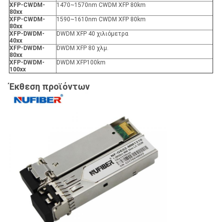
XFP
-
CWDM-
1470~1570nm CWDM XFP 80km
80xx
XFP
-
CWDM-
1590~1610nm CWDM XFP 80km
80xx
XFP
-
DWDM-
DWDM XFP 40 χιλιόμετρα
40xx
XFP
-
DWDM-
DWDM XFP 80 χλμ.
80xx
XFP
-
DWDM-
DWDM XFP100km
100xx
Έκθεση προϊόντων