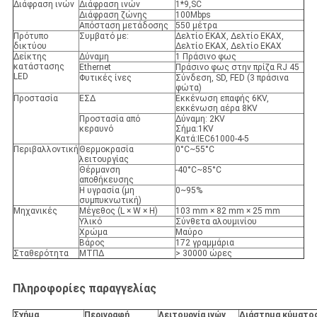
Διάφραση ινών
Διάφραση ινών
1*9,SC
Διάφραση ζώνης
100Mbps
Απόσταση μετάδοσης
550 μέτρα
Πρότυπο
Συμβατό με:
Δελτίο ΕΚΑΧ, Δελτίο ΕΚΑΧ,
δικτύου
Δελτίο ΕΚΑΧ, Δελτίο ΕΚΑΧ
Δείκτης
Δύναμη
1 Πράσινο φως
κατάστασης
Ethernet
Πράσινο φως στην πρίζα RJ 45
LED
Φυτικές ίνες
Σύνδεση, SD, FED (3 πράσινα
φώτα)
Προστασία
ΕΣΔ
Εκκένωση επαφής 6KV,
εκκένωση αέρα 8KV
Προστασία από
Δύναμη: 2KV
κεραυνό
Σήμα:1KV
Κατά:IEC61000-4-5
Περιβαλλοντική
Θερμοκρασία
0°C~55°C
λειτουργίας
Θέρμανση
-40°C~85°C
αποθήκευσης
Η υγρασία (μη
0~95%
συμπυκνωτική)
Μηχανικές
Μέγεθος (L × W × H)
103 mm × 82 mm × 25 mm
Υλικό
Σύνθετα αλουμινίου
Χρώμα
Μαύρο
Βάρος
172 γραμμάρια
Σταθερότητα
ΜΤΠΔ
> 30000 ώρες
Πληροφορίες παραγγελίας
Σχήμα
Περιγραφή
Λειτουργία ινών
Διάστημα κύματο