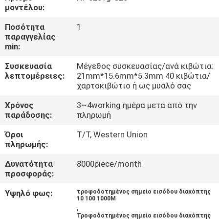
ΈΛΕΓΧΟΣ
μοντέλου:
Ποσότητα
1
ΜΑΣ
παραγγελίας
min:
ΕΛΆΤΕ
Συσκευασία
Μέγεθος συσκευασίας/ανά κιβώτια:
ΣΕ
λεπτομέρειες:
21mm*15.6mm*5.3mm 40 κιβώτια/
ΕΠΑΦΉ
χαρτοκιβώτιο ή ως μυαλό σας
ΜΕ
Χρόνος
3~4working ημέρα μετά από την
παράδοσης:
πληρωμή
ΕΙΔΉΣΕΙΣ
Όροι
T/T, Western Union
πληρωμής:
Δυνατότητα
8000piece/month
ΖΗΤΉΣΤΕ
προσφοράς:
ΈΝΑ
Υψηλό φως:
τροφοδοτημένος σημείο εισόδου διακόπτης
ΑΠΌΣΠΑΣΜΑ
10 100 1000M
,
Τροφοδοτημένος σημείο εισόδου διακόπτης