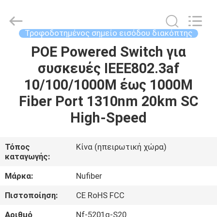
Shenzhen
Fivision
Digital
Technology
Co.,Ltd.
Τροφοδοτημένος σημείο εισόδου διακόπτης
All
Rights
Reserved.
POE Powered Switch για
ΣΠΊΤΙ
Developed
by
συσκευές IEEE802.3af
ECER
ΠΡΟΪΌΝΤΑ
10/100/1000M έως 1000M
Fiber Port 1310nm 20km SC
ΠΕΡΊΠΟΥ
High-Speed
ΕΜΕΊΣ
Τόπος
Κίνα (ηπειρωτική χώρα)
καταγωγής:
ΓΎΡΟΣ
ΕΡΓΟΣΤΑΣΊΩΝ
Μάρκα:
Nufiber
Πιστοποίηση:
CE RoHS FCC
ΠΟΙΟΤΙΚΌΣ
Αριθμό
Nf-5201g-S20