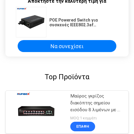
Αποκτήστε την καλύτερη τιμή για
POE Powered Switch για
συσκευές IEEE802.3af
10/100/1000M έως 1000M Fiber
Port 1310nm 20km SC High-Speed
Να συνεχίσει
Top Προϊόντα
Μαύρος γκρίζος
διακόπτης σημείου
εισόδου 8 λιμένων με 1
ODM cOem
MOQ:1 κομμάτι
ανερχόμενων ζεύξεων
ΕΠΑΦΉ
Gigabit που