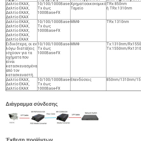
Δελτίο ΕΚΑΧ,
10/100/1000Base-
Χρηματοοικονομικό
TRx:850nm
Δελτίο ΕΚΑΧ,
Tx έως
Ταμείο
ή TRx:1310nm
Δελτίο ΕΚΑΧ,
1000Base-FX
Δελτίο ΕΚΑΧ
Δελτίο ΕΚΑΧ,
10/100/1000Base-
ΜΜΦ
TRx:1310nm
Δελτίο ΕΚΑΧ,
Tx έως
Δελτίο ΕΚΑΧ,
1000Base-FX
Δελτίο ΕΚΑΧ,
Δελτίο ΕΚΑΧ
Ειδικότερα, οι εν
10/100/1000Base-
ΜΜΦ
Tx:1310nm/Rx155
λόγω διατάξεις
Tx έως
Tx:1550nm/Rx131
ισχύουν για τα
1000Base-FX
οχήματα που
είναι
κατασκευασμένα
από τον
κατασκευαστή.
Δελτίο ΕΚΑΧ,
10/100/1000Base-
Επενδύσεις
850nm/1310nm/1
Δελτίο ΕΚΑΧ,
Tx έως
Δελτίο ΕΚΑΧ
1000Base-FX
Διάγραμμα σύνδεσης
Έκθεση προϊόντων