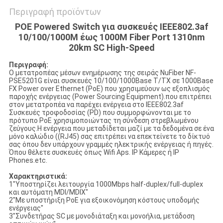
Περιγραφή προϊόντων
POE Powered Switch για συσκευές IEEE802.3af
10/100/1000M έως 1000M Fiber Port 1310nm
20km SC High-Speed
Περιγραφή:
Ο μετατροπέας μέσων ενημέρωσης της σειράς NuFiber NF-
PSE5201G είναι συσκευές 10/100/1000Base T/TX σε 1000Base
FX Power over Ethernet (PoE) που χρησιμεύουν ως εξοπλισμός
παροχής ενέργειας (Power Sourcing Equipment).που επιτρέπει
στον μετατροπέα να παρέχει ενέργεια στο IEEE802.3af
Συσκευές τροφοδοσίας (PD) που συμμορφώνονται με το
πρότυπο PoE χρησιμοποιώντας τη σύνδεση στρεβλωμένου
ζεύγους.Η ενέργεια που μεταδίδεται μαζί με τα δεδομένα σε ένα
μόνο καλώδιο ((RJ45) σας επιτρέπει να επεκτείνετε το δίκτυό
σας όπου δεν υπάρχουν γραμμές ηλεκτρικής ενέργειας ή πηγές.
Όπου θέλετε συσκευές όπως Wifi Aps. IP Κάμερες ή IP
Phones.etc.
Χαρακτηριστικά:
1"Υποστηρίζει λειτουργία 1000Mbps half-duplex/full-duplex
και αυτόματη MDI/MDIX"
2"Με υποστήριξη PoE για εξοικονόμηση κόστους υποδομής
ενέργειας"
3"Συνδετήρας SC με μονοδιάταξη και μονοήλια, μετάδοση