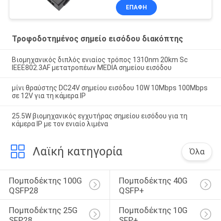
ΕΠΑΦΉ
Τροφοδοτημένος σημείο εισόδου διακόπτης
Βιομηχανικός διπλός ενιαίος τρόπος 1310nm 20km Sc
IEEE802.3AF μετατροπέων MEDIA σημείου εισόδου
μίνι θραύστης DC24V σημείου εισόδου 10W 10Mbps 100Mbps
σε 12V για τη κάμερα IP
25.5W βιομηχανικός εγχυτήρας σημείου εισόδου για τη
κάμερα IP με τον ενιαίο λιμένα
Λαϊκή κατηγορία
Όλα
Πομποδέκτης 100G 
Πομποδέκτης 40G 
QSFP28
QSFP+
Πομποδέκτης 25G 
Πομποδέκτης 10G 
SFP28
SFP+