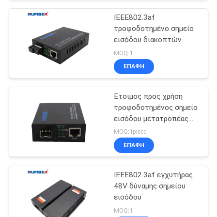
υποστηρίζεται
IEEE802.3af
τροφοδοτημένο σημείο
εισόδου διακοπτών
μέσων μετατροπέων
MOQ:1
ενιαίο Sc 20km ινών
ΕΠΑΦΉ
τρόπου ενιαίο
Έτοιμος προς χρήση
τροφοδοτημένος σημείο
εισόδου μετατροπέας
μέσων με την αυλάκωση
MOQ:1piece
SFP
ΕΠΑΦΉ
IEEE802.3af εγχυτήρας
48V δύναμης σημείου
εισόδου
MOQ:1