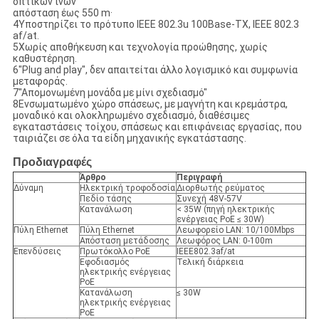
οπτικών ινών"
απόσταση έως 550 m·
4Υποστηρίζει το πρότυπο IEEE 802.3u 100Base-TX, IEEE 802.3
af/at.
5Χωρίς αποθήκευση και τεχνολογία προώθησης, χωρίς
καθυστέρηση.
6"Plug and play", δεν απαιτείται άλλο λογισμικό και συμφωνία
μεταφοράς.
7"Απομονωμένη μονάδα με μίνι σχεδιασμό"
8Ενσωματωμένο χώρο σπάσεως, με μαγνήτη και κρεμάστρα,
μοναδικό και ολοκληρωμένο σχεδιασμό, διαθέσιμες
εγκαταστάσεις τοίχου, σπάσεως και επιφάνειας εργασίας, που
ταιριάζει σε όλα τα είδη μηχανικής εγκατάστασης.
Προδιαγραφές
Άρθρο
Περιγραφή
Δύναμη
Ηλεκτρική τροφοδοσία
Διορθωτής ρεύματος
Πεδίο τάσης
Συνεχή 48V-57V
Κατανάλωση
< 35W (πηγή ηλεκτρικής
ενέργειας PoE ≤ 30W)
Πύλη Ethernet
Πύλη Ethernet
Λεωφορείο LAN: 10/100Mbps
Απόσταση μετάδοσης
Λεωφόρος LAN: 0-100m
Επενδύσεις
Πρωτόκολλο PoE
IEEE802.3af/at
Εφοδιασμός
Τελική διάρκεια
ηλεκτρικής ενέργειας
PoE
Κατανάλωση
≤ 30W
ηλεκτρικής ενέργειας
PoE