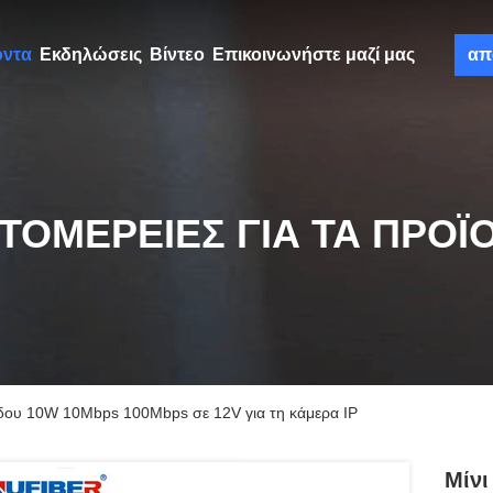
όντα
Εκδηλώσεις
Βίντεο
Επικοινωνήστε μαζί μας
απ
ΤΟΜΈΡΕΙΕΣ ΓΙΑ ΤΑ ΠΡΟΪ
όδου 10W 10Mbps 100Mbps σε 12V για τη κάμερα IP
Μίνι