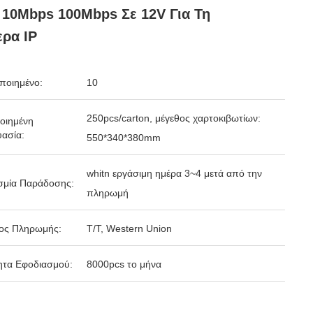
10Mbps 100Mbps Σε 12V Για Τη
ρα IP
ποιημένο:
10
250pcs/carton, μέγεθος χαρτοκιβωτίων:
οιημένη
ασία:
550*340*380mm
whitn εργάσιμη ημέρα 3~4 μετά από την
σμία Παράδοσης:
πληρωμή
ος Πληρωμής:
T/T, Western Union
ητα Εφοδιασμού:
8000pcs το μήνα