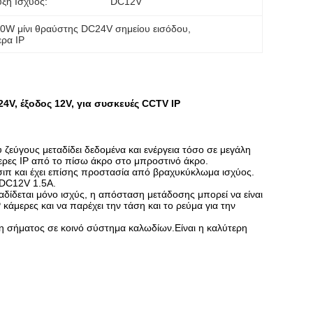
ξη Ισχύος:
DC12V
0W μίνι θραύστης DC24V σημείου εισόδου
, 
ερα IP
24V, έξοδος 12V, για συσκευές CCTV IP
 ζεύγους μεταδίδει δεδομένα και ενέργεια τόσο σε μεγάλη
ρες IP από το πίσω άκρο στο μπροστινό άκρο.
τσιπ και έχει επίσης προστασία από βραχυκύκλωμα ισχύος.
ι DC12V 1.5A.
δίδεται μόνο ισχύς, η απόσταση μετάδοσης μπορεί να είναι
άμερες και να παρέχει την τάση και το ρεύμα για την
ση σήματος σε κοινό σύστημα καλωδίων.Είναι η καλύτερη