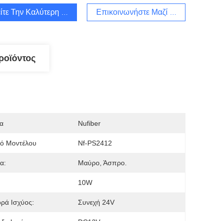
ίτε Την Καλύτερη Τιμή
Επικοινωνήστε Μαζί Μας
ροϊόντος
α
Nufiber
μό Μοντέλου
Nf-PS2412
α:
Μαύρο, Άσπρο.
10W
ρά Ισχύος:
Συνεχή 24V