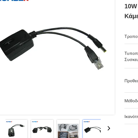
10W 
Κάμε
Τροπο
Τυποπ
Συσκευ
Προθε
Μέθοδ
Ικανότ