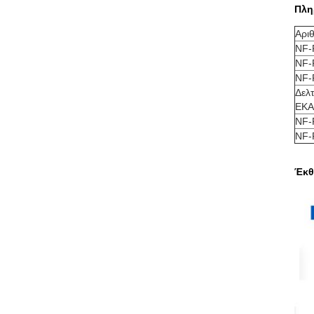
Πλη
Αρι
NF-
NF-
NF-
Δελτ
ΕΚΑ
NF-
NF-
Έκθ