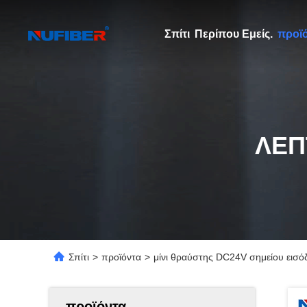
Σπίτι
Περίπου Εμείς.
προϊ
ΛΕΠ
Σπίτι
>
προϊόντα
>
μίνι θραύστης DC24V σημείου εισ
προϊόντα