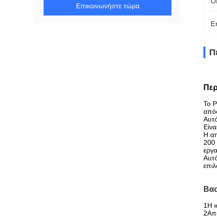
O
Επικοινωνήστε τώρα
Ε
Π
Περ
Το P
απόσ
Αυτό
Είνα
Η απ
200 
εργα
Αυτό
επιλ
Βασ
1Η ι
2Απ