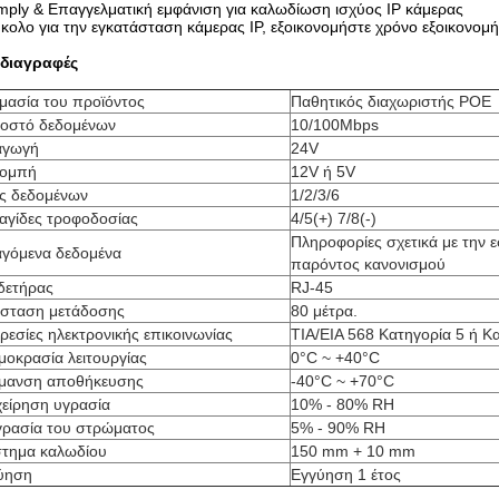
mply & Επαγγελματική εμφάνιση για καλωδίωση ισχύος IP κάμερας
κολο για την εγκατάσταση κάμερας IP, εξοικονομήστε χρόνο εξοικονο
διαγραφές
μασία του προϊόντος
Παθητικός διαχωριστής POE
οστό δεδομένων
10/100Mbps
αγωγή
24V
ομπή
12V ή 5V
ες δεδομένων
1/2/3/6
αγίδες τροφοδοσίας
4/5(+) 7/8(-)
Πληροφορίες σχετικά με την 
αγόμενα δεδομένα
παρόντος κανονισμού
δετήρας
RJ-45
σταση μετάδοσης
80 μέτρα.
εσίες ηλεκτρονικής επικοινωνίας
ΤΙΑ/ΕΙΑ 568 Κατηγορία 5 ή Κ
μοκρασία λειτουργίας
0°C ~ +40°C
μανση αποθήκευσης
-40°C ~ +70°C
χείρηση υγρασία
10% - 80% RH
γρασία του στρώματος
5% - 90% RH
στημα καλωδίου
150 mm + 10 mm
ύηση
Εγγύηση 1 έτος