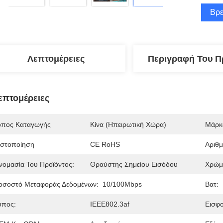
Βρε
Λεπτομέρειες
Περιγραφή Του Π
επτομέρειες
όπος Καταγωγής
Κίνα (ηπειρωτική Χώρα)
Μάρκ
ιστοποίηση
CE RoHS
Αριθ
νομασία Του Προϊόντος:
Θραύστης Σημείου Εισόδου
Χρώμ
οσοστό Μεταφοράς Δεδομένων:
10/100Mbps
Βατ:
ύπος:
IEEE802.3af
Εισφο