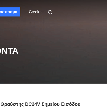
όσπασμα
Greek
ΌΝΤΑ
 Θραύστης DC24V Σημείου Εισόδου