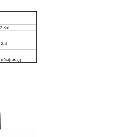
2.3af
.3af
, αδιάβροχη