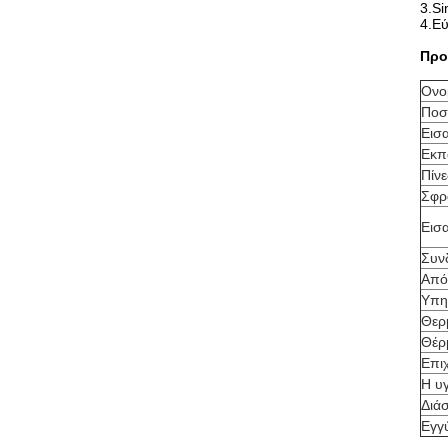
3.Si
4.Εύ
Προ
Ονο
Ποσ
Εισ
Εκπ
Πίν
Σφρ
Εισ
Συν
Από
Υπηρ
Θερ
Θέρ
Επι
Η υ
Διά
Εγγ