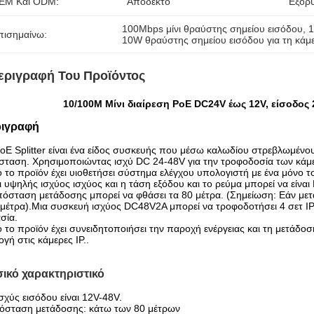
EM Και ODM:
Αποδεκτό
Εξόρυ
100Mbps μίνι θραύστης σημείου εισόδου
, 
1
πισημαίνω:
10W θραύστης σημείου εισόδου για τη κάμ
εριγραφή Του Προϊόντος
10/100M Μίνι διαίρεση PoE DC24V έως 12V, είσοδος 
ιγραφή
oE Splitter είναι ένα είδος συσκευής που μέσω καλωδίου στρεβλωμένου
ταση. Χρησιμοποιώντας ισχύ DC 24-48V για την τροφοδοσία των κάμε
 το προϊόν έχει υιοθετήσει σύστημα ελέγχου υπολογιστή με ένα μόνο 
ι υψηλής ισχύος ισχύος και η τάση εξόδου και το ρεύμα μπορεί να είνα
όσταση μετάδοσης μπορεί να φθάσει τα 80 μέτρα. (Σημείωση: Εάν μετα
μέτρα).Μια συσκευή ισχύος DC48V2A μπορεί να τροφοδοτήσει 4 σετ IP κ
σία.
 το προϊόν έχει συνειδητοποιήσει την παροχή ενέργειας και τη μετάδο
ογή στις κάμερες IP..
ικό χαρακτηριστικό
σχύς εισόδου είναι 12V-48V.
όσταση μετάδοσης: κάτω των 80 μέτρων