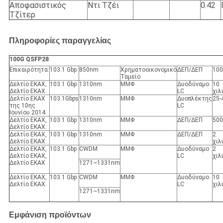
Αποφασιστικός
Ντι Τζέι
0.42
Τζίτερ
Πληροφορίες παραγγελίας
100G QSFP28
Επικαιρότητα:
103.1 Gbp
850nm
Χρηματοοικονομικό
ΔΕΠ/ΔΕΠ
100
Ταμείο
Δελτίο ΕΚΑΧ,
103.1 Gbp
1310nm
ΜΜΦ
Δυοδύναμο
10
Δελτίο ΕΚΑΧ.
LC
χιλ
Δελτίο ΕΚΑΧ
103.1Gbps
1310nm
ΜΜΦ
Δυοπλέκτης
25-
της 10ης
LC
Ιουνίου 2014.
Δελτίο ΕΚΑΧ,
103.1 Gbp
1310nm
ΜΜΦ
ΔΕΠ/ΔΕΠ
500
Δελτίο ΕΚΑΧ.
Δελτίο ΕΚΑΧ,
103.1 Gbp
1310nm
ΜΜΦ
ΔΕΠ/ΔΕΠ
2
Δελτίο ΕΚΑΧ.
χιλ
Δελτίο ΕΚΑΧ,
103.1 Gbp
CWDM
ΜΜΦ
Δυοδύναμο
2
Δελτίο ΕΚΑΧ,
LC
χιλ
Δελτίο ΕΚΑΧ
1271~1331nm
Δελτίο ΕΚΑΧ,
103.1 Gbp
CWDM
ΜΜΦ
Δυοδύναμο
10
Δελτίο ΕΚΑΧ.
LC
χιλ
1271~1331nm
Εμφάνιση προϊόντων