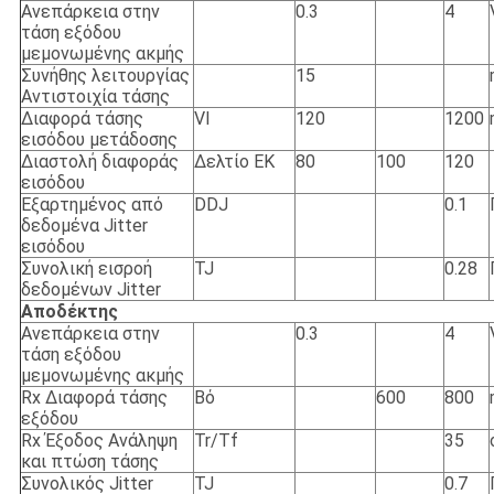
Ανεπάρκεια στην
0.3
4
τάση εξόδου
μεμονωμένης ακμής
Συνήθης λειτουργίας
15
Αντιστοιχία τάσης
Διαφορά τάσης
VI
120
1200
εισόδου μετάδοσης
Διαστολή διαφοράς
Δελτίο ΕΚ
80
100
120
εισόδου
Εξαρτημένος από
DDJ
0.1
δεδομένα Jitter
εισόδου
Συνολική εισροή
TJ
0.28
δεδομένων Jitter
Αποδέκτης
Ανεπάρκεια στην
0.3
4
τάση εξόδου
μεμονωμένης ακμής
Rx Διαφορά τάσης
Βό
600
800
εξόδου
Rx Έξοδος Ανάληψη
Tr/Tf
35
και πτώση τάσης
Συνολικός Jitter
TJ
0.7