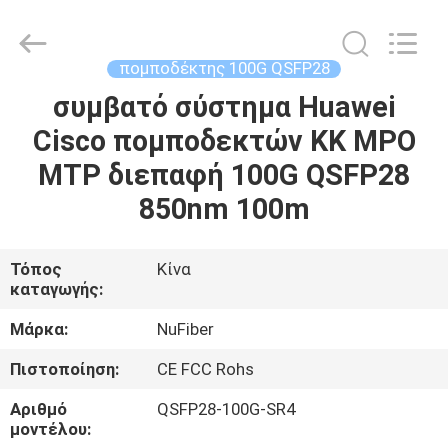
Digital
Technology
Co.,Ltd.
All
Rights
πομποδέκτης 100G QSFP28
Reserved.
Developed
by
συμβατό σύστημα Huawei
ΣΠΊΤΙ
ECER
Cisco πομποδεκτών ΚΚ MPO
ΠΡΟΪΌΝΤΑ
MTP διεπαφή 100G QSFP28
850nm 100m
ΠΕΡΊΠΟΥ
ΕΜΕΊΣ
Τόπος
Κίνα
καταγωγής:
ΓΎΡΟΣ
Μάρκα:
NuFiber
ΕΡΓΟΣΤΑΣΊΩΝ
Πιστοποίηση:
CE FCC Rohs
Αριθμό
QSFP28-100G-SR4
ΠΟΙΟΤΙΚΌΣ
μοντέλου: