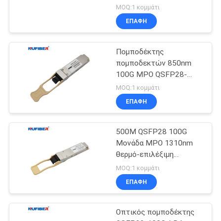
40g-LR4 QSFP+
MOQ:1 κομμάτι
ΕΠΑΦΉ
Πομποδέκτης
πομποδεκτών 850nm
100G MPO QSFP28-
100G-SR4 100G QSFP28
MOQ:1 κομμάτι
ΕΠΑΦΉ
500M QSFP28 100G
Μονάδα MPO 1310nm
θερμό-επιλέξιμη
QSFP28-100G-SR4
MOQ:1 κομμάτι
ΕΠΑΦΉ
Οπτικός πομποδέκτης