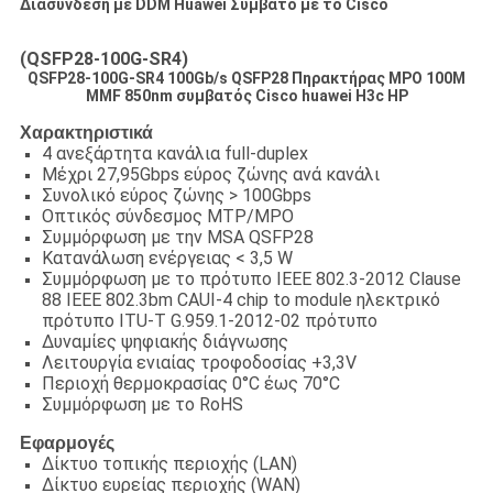
Διασύνδεση με DDM Huawei Συμβατό με το Cisco
(QSFP28-100G-SR4)
QSFP28-100G-SR4 100Gb/s QSFP28 Πηρακτήρας MPO 100M
MMF 850nm συμβατός Cisco huawei H3c HP
Χαρακτηριστικά
4 ανεξάρτητα κανάλια full-duplex
Μέχρι 27,95Gbps εύρος ζώνης ανά κανάλι
Συνολικό εύρος ζώνης > 100Gbps
Οπτικός σύνδεσμος MTP/MPO
Συμμόρφωση με την MSA QSFP28
Κατανάλωση ενέργειας < 3,5 W
Συμμόρφωση με το πρότυπο IEEE 802.3-2012 Clause
88 IEEE 802.3bm CAUI-4 chip to module ηλεκτρικό
πρότυπο ITU-T G.959.1-2012-02 πρότυπο
Δυναμίες ψηφιακής διάγνωσης
Λειτουργία ενιαίας τροφοδοσίας +3,3V
Περιοχή θερμοκρασίας 0°C έως 70°C
Συμμόρφωση με το RoHS
Εφαρμογές
Δίκτυο τοπικής περιοχής (LAN)
Δίκτυο ευρείας περιοχής (WAN)