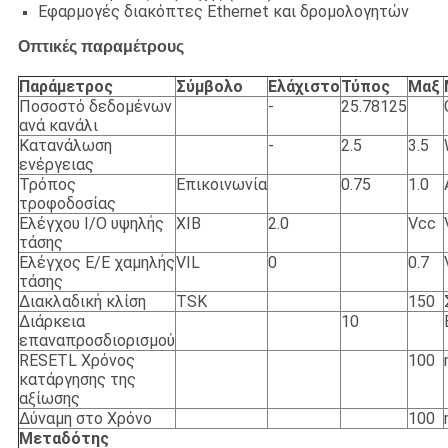
Εφαρμογές διακόπτες Ethernet και δρομολογητών
Οπτικές παραμέτρους
Παράμετρος
Σύμβολο
Ελάχιστο
Τύπος
Μαξ
Ποσοστό δεδομένων
-
25.78125
ανά κανάλι
Κατανάλωση
-
2.5
3.5
ενέργειας
Τρόπος
Επικοινωνία
0.75
1.0
τροφοδοσίας
Ελέγχου I/O υψηλής
ΧΙΒ
2.0
Vcc
τάσης
Ελέγχος Ε/Ε χαμηλής
VIL
0
0.7
τάσης
Διακλαδική κλίση
TSK
150
Διάρκεια
10
επαναπροσδιορισμού
RESETL Χρόνος
100
κατάργησης της
αξίωσης
Δύναμη στο Χρόνο
100
Μεταδότης