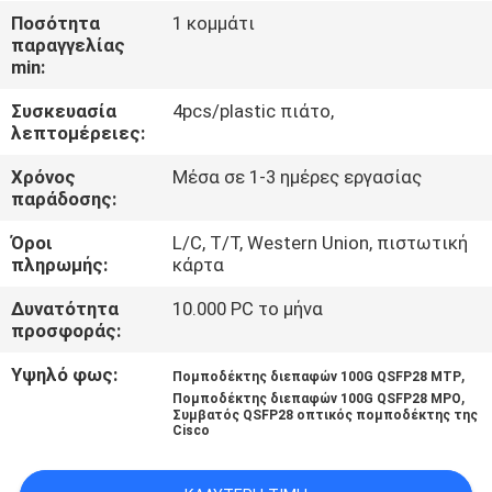
ΈΛΕΓΧΟΣ
Ποσότητα
1 κομμάτι
παραγγελίας
min:
ΜΑΣ
Συσκευασία
4pcs/plastic πιάτο,
ΕΛΆΤΕ
λεπτομέρειες:
ΣΕ
Χρόνος
Μέσα σε 1-3 ημέρες εργασίας
ΕΠΑΦΉ
παράδοσης:
ΜΕ
Όροι
L/C, T/T, Western Union, πιστωτική
πληρωμής:
κάρτα
ΕΙΔΉΣΕΙΣ
Δυνατότητα
10.000 PC το μήνα
προσφοράς:
ΖΗΤΉΣΤΕ
Υψηλό φως:
,
Πομποδέκτης διεπαφών 100G QSFP28 MTP
,
Πομποδέκτης διεπαφών 100G QSFP28 MPO
ΈΝΑ
Συμβατός QSFP28 οπτικός πομποδέκτης της
Cisco
ΑΠΌΣΠΑΣΜΑ