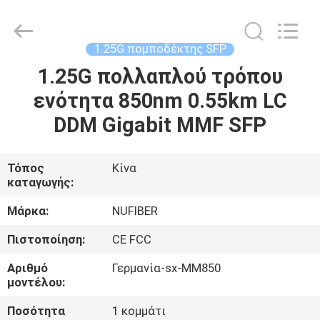
Digital
Technology
Co.,Ltd.
All
Rights
1.25G πομποδέκτης SFP
Reserved.
Developed
1.25G πολλαπλού τρόπου
ΣΠΊΤΙ
by
ECER
ενότητα 850nm 0.55km LC
ΠΡΟΪΌΝΤΑ
DDM Gigabit MMF SFP
ΠΕΡΊΠΟΥ
Τόπος
Κίνα
καταγωγής:
ΕΜΕΊΣ
Μάρκα:
NUFIBER
ΓΎΡΟΣ
Πιστοποίηση:
CE FCC
ΕΡΓΟΣΤΑΣΊΩΝ
Αριθμό
Γερμανία-sx-MM850
μοντέλου:
ΠΟΙΟΤΙΚΌΣ
Ποσότητα
1 κομμάτι