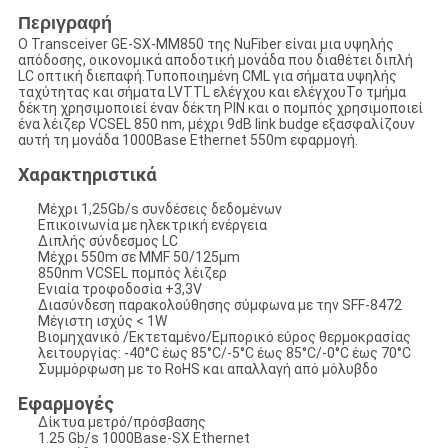
Περιγραφή
Ο Transceiver GE-SX-MM850 της NuFiber είναι μια υψηλής
απόδοσης, οικονομικά αποδοτική μονάδα που διαθέτει διπλή
LC οπτική διεπαφή.Τυποποιημένη CML για σήματα υψηλής
ταχύτητας και σήματα LVTTL ελέγχου και ελέγχουΤο τμήμα
δέκτη χρησιμοποιεί έναν δέκτη PIN και ο πομπός χρησιμοποιεί
ένα λέιζερ VCSEL 850 nm, μέχρι 9dB link budge εξασφαλίζουν
αυτή τη μονάδα 1000Base Ethernet 550m εφαρμογή.
Χαρακτηριστικά
Μέχρι 1,25Gb/s συνδέσεις δεδομένων
Επικοινωνία με ηλεκτρική ενέργεια
Διπλής σύνδεσμος LC
Μέχρι 550m σε MMF 50/125μm
850nm VCSEL πομπός λέιζερ
Ενιαία τροφοδοσία +3,3V
Διασύνδεση παρακολούθησης σύμφωνα με την SFF-8472
Μέγιστη ισχύς < 1W
Βιομηχανικό /Εκτεταμένο/Εμπορικό εύρος θερμοκρασίας
λειτουργίας: -40°C έως 85°C/-5°C έως 85°C/-0°C έως 70°C
Συμμόρφωση με το RoHS και απαλλαγή από μόλυβδο
Εφαρμογές
Δίκτυα μετρό/πρόσβασης
1.25 Gb/s 1000Base-SX Ethernet