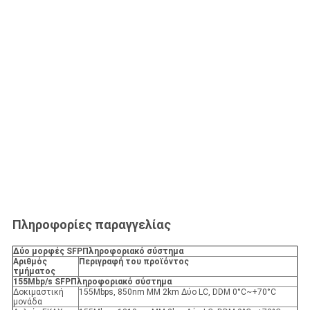
Πληροφορίες παραγγελίας
Δύο μορφές SFP
Πληροφοριακό σύστημα
Αριθμός
Περιγραφή του προϊόντος
τμήματος
155Mbp/s SFP
Πληροφοριακό σύστημα
Δοκιμαστική
155Mbps, 850nm MM 2km Δύο LC, DDM 0°C~+70°C
μονάδα