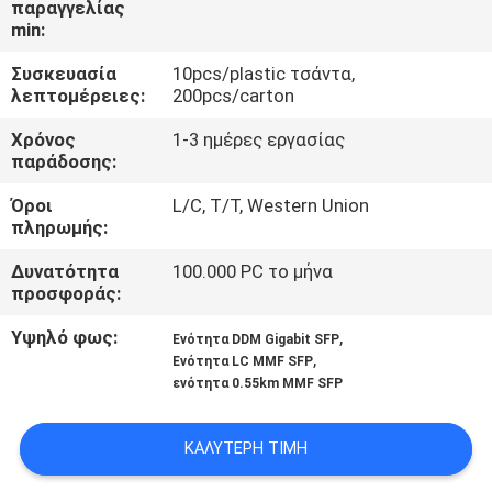
παραγγελίας
ΈΛΕΓΧΟΣ
min:
Συσκευασία
10pcs/plastic τσάντα,
ΜΑΣ
λεπτομέρειες:
200pcs/carton
ΕΛΆΤΕ
Χρόνος
1-3 ημέρες εργασίας
ΣΕ
παράδοσης:
ΕΠΑΦΉ
Όροι
L/C, T/T, Western Union
πληρωμής:
ΜΕ
Δυνατότητα
100.000 PC το μήνα
προσφοράς:
ΕΙΔΉΣΕΙΣ
Υψηλό φως:
,
Ενότητα DDM Gigabit SFP
,
Ενότητα LC MMF SFP
ΖΗΤΉΣΤΕ
ενότητα 0.55km MMF SFP
ΈΝΑ
ΑΠΌΣΠΑΣΜΑ
ΚΑΛΎΤΕΡΗ ΤΙΜΉ