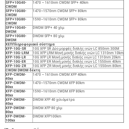
SFP+10G40-
1470 ~ 1610nm CWDM SFP+ 40km
CWDM
SFP+10G80-
1470~1570nm CWDM SFP+ 80km
CWDM
SFP+10G80-
1590~1610nm CWDM SFP+ 80km
CWDM
SFP+10G40-
DWDM SFP+ 40 χλμ.
DWDM
SFP+10G80-
DWDM SFP+ 80 χλμ.
DWDM
X
ΕΠ
Πληροφοριακό σύστημα
XFP
-10G-SR
10G XFP SR Δύο μορφές διπλής ινών LC 850nm 300M
XFP
-10G-LRM
10G XFP LRM Μονή μονής διπλής ινών LC 1310nm 10km
XFP
-10G-LR
10G XFP LR Μονή μονής διπλής ινών LC 1310nm 20km
XFP
-10G-ER
10G XFP ER Μονή μονής διπλής ινών LC 1550nm 40km
XFP
-10G-ZR
10G XFP ZR Μονή μονής διπλής ινών LC 1550nm 80km
CWDM DWDM δέκτη
XFP
-
CWDM-
1470 ~ 1610nm CWDM XFP 40km
40xx
XFP
-
CWDM-
1470~1570nm CWDM XFP 80km
80xx
XFP
-
CWDM-
1590~1610nm CWDM XFP 80km
80xx
XFP
-
DWDM-
DWDM XFP 40 χιλιόμετρα
40xx
XFP
-
DWDM-
DWDM XFP 80 χλμ.
80xx
XFP
-
DWDM-
DWDM XFP100km
100xx