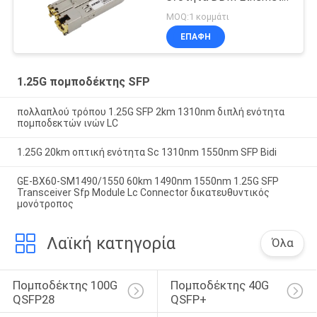
SFP
MOQ:1 κομμάτι
ΕΠΑΦΉ
1.25G πομποδέκτης SFP
πολλαπλού τρόπου 1.25G SFP 2km 1310nm διπλή ενότητα
πομποδεκτών ινών LC
1.25G 20km οπτική ενότητα Sc 1310nm 1550nm SFP Bidi
GE-BX60-SM1490/1550 60km 1490nm 1550nm 1.25G SFP
Transceiver Sfp Module Lc Connector δικατευθυντικός
μονότροπος
Λαϊκή κατηγορία
Όλα
Πομποδέκτης 100G 
Πομποδέκτης 40G 
QSFP28
QSFP+