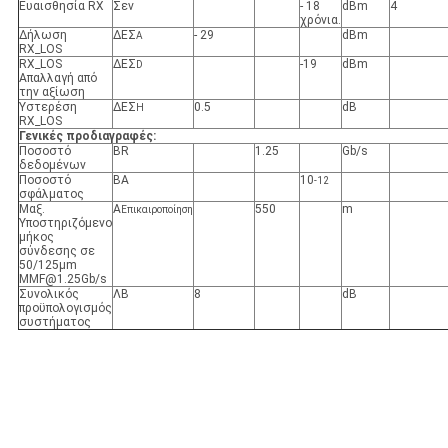
Ευαισθησία RX
Σεν
- 18
dBm
4
χρόνια.
Δήλωση
ΔΕΣ
- 29
dBm
Α
RX_LOS
RX_LOS
ΔΕΣ
-19
dBm
D
Απαλλαγή από
την αξίωση
Υστερέση
ΔΕΣ
0.5
dB
H
RX_LOS
Γενικές προδιαγραφές:
Ποσοστό
BR
1.25
Gb/s
δεδομένων
Ποσοστό
ΒΑ
10
-12
σφάλματος
Μαξ.
Α
550
m
Επικαιροποίηση
Υποστηριζόμενο
μήκος
σύνδεσης σε
50/125μm
MMF@1.25Gb/s
Συνολικός
ΛΒ
8
dB
προϋπολογισμός
συστήματος