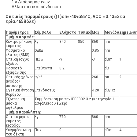
1 × Διάδρομος ινών
Άλλοι οπτικοί σύνδεσμοι
Οπτικές παραμέτρους ((T)
=
-40
να
85
°
C, VCC = 3.
135
Στα
ΟΠ
τρία.
465
Βόλτ)
Παράμετρος
Σύμβολο
Ελάχιστο
.
Τυπικό
Μαξ
.
Μονάδα
Σημείωσ
Τμήμα πομπός:
Κέντρο μήκους
λ
840
850
860
nm
γ
κύματος
Φασματικό
σ
0.85
nm
ΔΕΔ
πλάτος (RMS)
Οπτική ισχύς
Π
-9
-3
dBm
1
Έξω
εξόδου
Ποσοστό
Επείγοντα
8.2
dB
εξαφάνισης
Οπτικός χρόνος
t
/ t
260
σπ
2
r
f
άνοδος/
άπτωσης
Σχετική ένταση
Επενδύσεις
-120
dB/Hz
θορύβου
Εξωτερική
Συμμόρφωση με την IEEE802.3 z (κατηγορία 1
μάσκα
ασφάλειας λέιζερ)
οφθαλμού
Τμήμα παραλήπτη:
Όπτικο μήκος
λ
770
860
nm
γ
κύματος
εισόδου
Υπερφόρτωση
Π
0
dBm
4
Ολ
του δέκτη