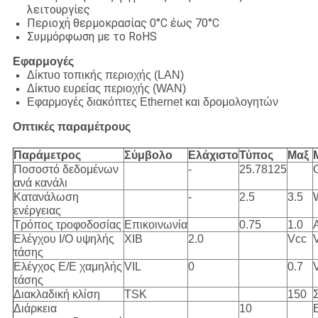
λειτουργίες
Περιοχή θερμοκρασίας 0°C έως 70°C
Συμμόρφωση με το RoHS
Εφαρμογές
Δίκτυο τοπικής περιοχής (LAN)
Δίκτυο ευρείας περιοχής (WAN)
Εφαρμογές διακόπτες Ethernet και δρομολογητών
Οπτικές παραμέτρους
Παράμετρος
Σύμβολο
Ελάχιστο
Τύπος
Μαξ
Ποσοστό δεδομένων
-
25.78125
G
ανά κανάλι
Κατανάλωση
-
2.5
3.5
ενέργειας
Τρόπος τροφοδοσίας
Επικοινωνία
0.75
1.0
Ελέγχου I/O υψηλής
ΧΙΒ
2.0
Vcc
τάσης
Ελέγχος Ε/Ε χαμηλής
VIL
0
0.7
τάσης
Διακλαδική κλίση
TSK
150
Σ
Διάρκεια
10