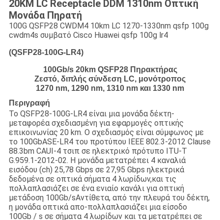
20KM LC Receptacle DDM 1310nm Οπτική
Μονάδα Πηρατή
100G QSFP28 CWDM4 10km LC 1270-1330nm qsfp 100g
cwdm4s συμβατό Cisco Huawei qsfp 100g lr4
(QSFP28-100G-LR4)
100Gb/s 20km QSFP28 Πηρακτήρας
Ζεστό, διπλής σύνδεση LC, μονότροπος
1270 nm, 1290 nm, 1310 nm και 1330 nm
Περιγραφή
Το QSFP28-100G-LR4 είναι μια μονάδα δέκτη-
μεταφορέα σχεδιασμένη για εφαρμογές οπτικής
επικοινωνίας 20 km. Ο σχεδιασμός είναι σύμφωνος με
το 100GbASE-LR4 του προτύπου IEEE 802.3-2012 Clause
88.3bm CAUI-4 τσιπ σε ηλεκτρικό πρότυπο ITU-T
G.959.1-2012-02. Η μονάδα μετατρέπει 4 καναλιά
εισόδου (ch) 25,78 Gbps σε 27,95 Gbps ηλεκτρικά
δεδομένα σε οπτικά σήματα 4 λωρίδων,και τις
πολλαπλασιάζει σε ένα ενιαίο κανάλι για οπτική
μετάδοση 100Gb/sΑντίθετα, από την πλευρά του δέκτη,
η μονάδα οπτικά απο-πολλαπλασιάζει μια είσοδο
100Gb / s σε σήματα 4 λωρίδων και τα μετατρέπει σε