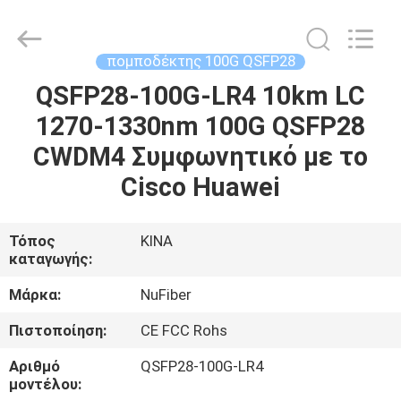
Digital
Technology
Co.,Ltd.
All
Rights
πομποδέκτης 100G QSFP28
Reserved.
Developed
by
QSFP28-100G-LR4 10km LC
ΣΠΊΤΙ
ECER
1270-1330nm 100G QSFP28
ΠΡΟΪΌΝΤΑ
CWDM4 Συμφωνητικό με το
Cisco Huawei
ΠΕΡΊΠΟΥ
ΕΜΕΊΣ
Τόπος
ΚΙΝΑ
καταγωγής:
ΓΎΡΟΣ
Μάρκα:
NuFiber
ΕΡΓΟΣΤΑΣΊΩΝ
Πιστοποίηση:
CE FCC Rohs
Αριθμό
QSFP28-100G-LR4
ΠΟΙΟΤΙΚΌΣ
μοντέλου: