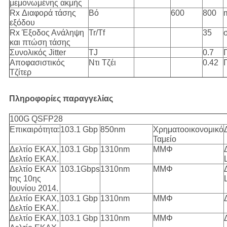
μεμονωμένης ακμής
Rx Διαφορά τάσης
Βό
600
800
εξόδου
Rx Έξοδος Ανάληψη
Tr/Tf
35
και πτώση τάσης
Συνολικός Jitter
TJ
0.7
Αποφασιστικός
Ντι Τζέι
0.42
Τζίτερ
Πληροφορίες παραγγελίας
100G QSFP28
Επικαιρότητα:
103.1 Gbp
850nm
Χρηματοοικονομικό
Ταμείο
Δελτίο ΕΚΑΧ,
103.1 Gbp
1310nm
ΜΜΦ
Δελτίο ΕΚΑΧ.
Δελτίο ΕΚΑΧ
103.1Gbps
1310nm
ΜΜΦ
της 10ης
Ιουνίου 2014.
Δελτίο ΕΚΑΧ,
103.1 Gbp
1310nm
ΜΜΦ
Δελτίο ΕΚΑΧ.
Δελτίο ΕΚΑΧ,
103.1 Gbp
1310nm
ΜΜΦ