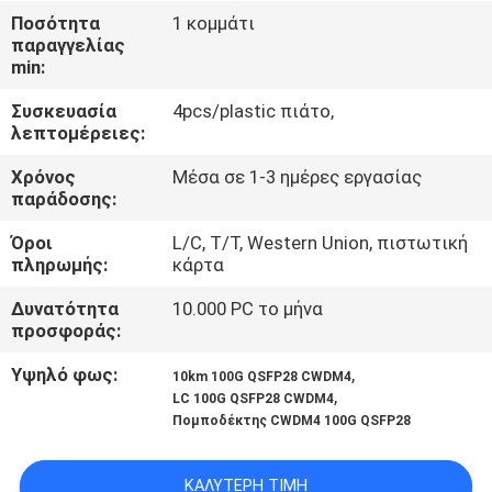
ΈΛΕΓΧΟΣ
Ποσότητα
1 κομμάτι
παραγγελίας
min:
ΜΑΣ
Συσκευασία
4pcs/plastic πιάτο,
ΕΛΆΤΕ
λεπτομέρειες:
ΣΕ
Χρόνος
Μέσα σε 1-3 ημέρες εργασίας
ΕΠΑΦΉ
παράδοσης:
ΜΕ
Όροι
L/C, T/T, Western Union, πιστωτική
πληρωμής:
κάρτα
ΕΙΔΉΣΕΙΣ
Δυνατότητα
10.000 PC το μήνα
προσφοράς:
ΖΗΤΉΣΤΕ
Υψηλό φως:
,
10km 100G QSFP28 CWDM4
,
LC 100G QSFP28 CWDM4
ΈΝΑ
Πομποδέκτης CWDM4 100G QSFP28
ΑΠΌΣΠΑΣΜΑ
ΚΑΛΎΤΕΡΗ ΤΙΜΉ