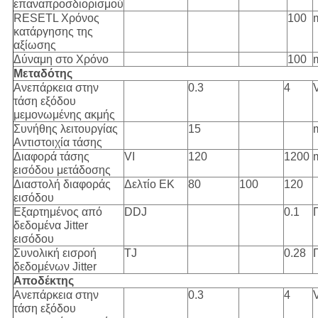
επαναπροσδιορισμού
RESETL Χρόνος
100
κατάργησης της
αξίωσης
Δύναμη στο Χρόνο
100
Μεταδότης
Ανεπάρκεια στην
0.3
4
τάση εξόδου
μεμονωμένης ακμής
Συνήθης λειτουργίας
15
Αντιστοιχία τάσης
Διαφορά τάσης
VI
120
1200
εισόδου μετάδοσης
Διαστολή διαφοράς
Δελτίο ΕΚ
80
100
120
εισόδου
Εξαρτημένος από
DDJ
0.1
δεδομένα Jitter
εισόδου
Συνολική εισροή
TJ
0.28
δεδομένων Jitter
Αποδέκτης
Ανεπάρκεια στην
0.3
4
τάση εξόδου