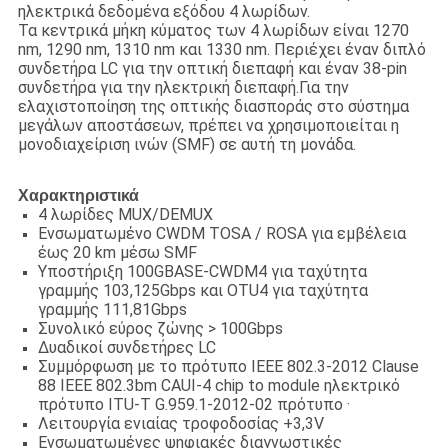
ηλεκτρικά δεδομένα εξόδου 4 λωρίδων.
Τα κεντρικά μήκη κύματος των 4 λωρίδων είναι 1270
nm, 1290 nm, 1310 nm και 1330 nm. Περιέχει έναν διπλό
συνδετήρα LC για την οπτική διεπαφή και έναν 38-pin
συνδετήρα για την ηλεκτρική διεπαφή.Για την
ελαχιστοποίηση της οπτικής διασποράς στο σύστημα
μεγάλων αποστάσεων, πρέπει να χρησιμοποιείται η
μονοδιαχείριση ινών (SMF) σε αυτή τη μονάδα.
Χαρακτηριστικά
4 λωρίδες MUX/DEMUX
Ενσωματωμένο CWDM TOSA / ROSA για εμβέλεια
έως 20 km μέσω SMF
Υποστήριξη 100GBASE-CWDM4 για ταχύτητα
γραμμής 103,125Gbps και OTU4 για ταχύτητα
γραμμής 111,81Gbps
Συνολικό εύρος ζώνης > 100Gbps
Δυαδικοί συνδετήρες LC
Συμμόρφωση με το πρότυπο IEEE 802.3-2012 Clause
88 IEEE 802.3bm CAUI-4 chip to module ηλεκτρικό
πρότυπο ITU-T G.959.1-2012-02 πρότυπο ·
Λειτουργία ενιαίας τροφοδοσίας +3,3V
Ενσωματωμένες ψηφιακές διαγνωστικές