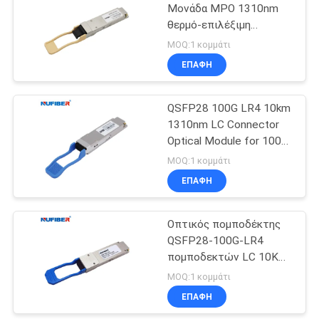
Μονάδα MPO 1310nm
θερμό-επιλέξιμη
QSFP28-100G-SR4
MOQ:1 κομμάτι
ΕΠΑΦΉ
QSFP28 100G LR4 10km
1310nm LC Connector
Optical Module for 100G
QSFP28 Transceiver
MOQ:1 κομμάτι
ΕΠΑΦΉ
Οπτικός πομποδέκτης
QSFP28-100G-LR4
πομποδεκτών LC 10KM
1310nm 100G QSFP28
MOQ:1 κομμάτι
ΕΠΑΦΉ