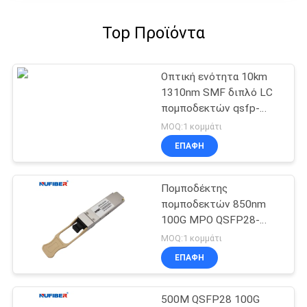
Top Προϊόντα
Οπτική ενότητα 10km
1310nm SMF διπλό LC
πομποδεκτών qsfp-
40g-LR4 QSFP+
MOQ:1 κομμάτι
ΕΠΑΦΉ
Πομποδέκτης
πομποδεκτών 850nm
100G MPO QSFP28-
100G-SR4 100G QSFP28
MOQ:1 κομμάτι
ΕΠΑΦΉ
500M QSFP28 100G