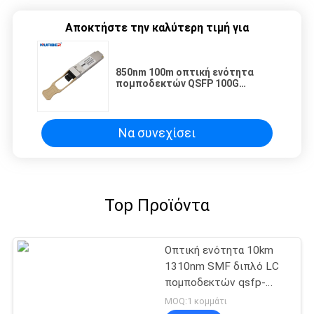
Αποκτήστε την καλύτερη τιμή για
850nm 100m οπτική ενότητα
πομποδεκτών QSFP 100G
QSFP28 SR4 MPO
Να συνεχίσει
Top Προϊόντα
Οπτική ενότητα 10km
1310nm SMF διπλό LC
πομποδεκτών qsfp-
40g-LR4 QSFP+
MOQ:1 κομμάτι