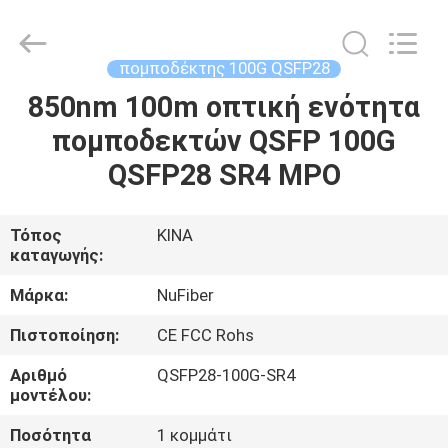
Digital
Technology
Co.,Ltd.
All
Rights
πομποδέκτης 100G QSFP28
Reserved.
Developed
by
850nm 100m οπτική ενότητα
ΣΠΊΤΙ
ECER
πομποδεκτών QSFP 100G
ΠΡΟΪΌΝΤΑ
QSFP28 SR4 MPO
ΠΕΡΊΠΟΥ
Τόπος
ΚΙΝΑ
καταγωγής:
ΕΜΕΊΣ
Μάρκα:
NuFiber
ΓΎΡΟΣ
Πιστοποίηση:
CE FCC Rohs
ΕΡΓΟΣΤΑΣΊΩΝ
Αριθμό
QSFP28-100G-SR4
μοντέλου:
ΠΟΙΟΤΙΚΌΣ
Ποσότητα
1 κομμάτι