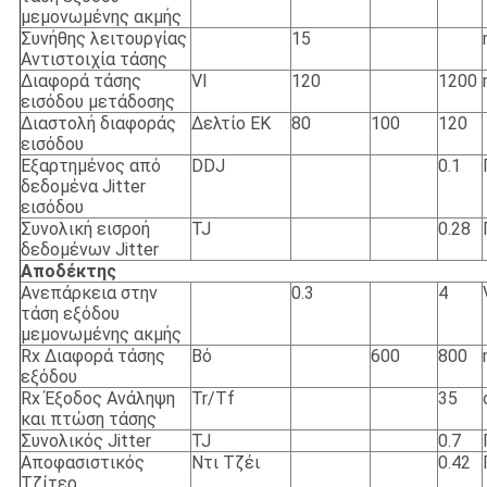
μεμονωμένης ακμής
Συνήθης λειτουργίας
15
Αντιστοιχία τάσης
Διαφορά τάσης
VI
120
1200
εισόδου μετάδοσης
Διαστολή διαφοράς
Δελτίο ΕΚ
80
100
120
εισόδου
Εξαρτημένος από
DDJ
0.1
δεδομένα Jitter
εισόδου
Συνολική εισροή
TJ
0.28
δεδομένων Jitter
Αποδέκτης
Ανεπάρκεια στην
0.3
4
τάση εξόδου
μεμονωμένης ακμής
Rx Διαφορά τάσης
Βό
600
800
εξόδου
Rx Έξοδος Ανάληψη
Tr/Tf
35
και πτώση τάσης
Συνολικός Jitter
TJ
0.7
Αποφασιστικός
Ντι Τζέι
0.42
Τζίτερ