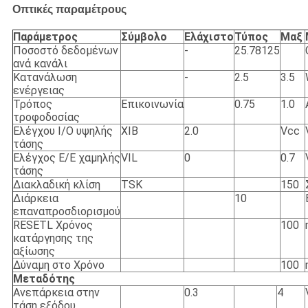
Οπτικές παραμέτρους
Παράμετρος
Σύμβολο
Ελάχιστο
Τύπος
Μαξ
Ποσοστό δεδομένων
-
25.78125
ανά κανάλι
Κατανάλωση
-
2.5
3.5
ενέργειας
Τρόπος
Επικοινωνία
0.75
1.0
τροφοδοσίας
Ελέγχου I/O υψηλής
ΧΙΒ
2.0
Vcc
τάσης
Ελέγχος Ε/Ε χαμηλής
VIL
0
0.7
τάσης
Διακλαδική κλίση
TSK
150
Διάρκεια
10
επαναπροσδιορισμού
RESETL Χρόνος
100
κατάργησης της
αξίωσης
Δύναμη στο Χρόνο
100
Μεταδότης
Ανεπάρκεια στην
0.3
4
τάση εξόδου