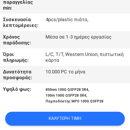
παραγγελίας
ΈΛΕΓΧΟΣ
min:
Συσκευασία
4pcs/plastic πιάτο,
ΜΑΣ
λεπτομέρειες:
ΕΛΆΤΕ
Χρόνος
Μέσα σε 1-3 ημέρες εργασίας
ΣΕ
παράδοσης:
ΕΠΑΦΉ
Όροι
L/C, T/T, Western Union, πιστωτική
πληρωμής:
κάρτα
ΜΕ
Δυνατότητα
10.000 PC το μήνα
προσφοράς:
ΕΙΔΉΣΕΙΣ
Υψηλό φως:
,
850nm 100G QSFP28 SR4
,
100m 100G QSFP28 SR4
ΖΗΤΉΣΤΕ
Πομποδέκτης MPO 100G QSFP28
ΈΝΑ
ΑΠΌΣΠΑΣΜΑ
ΚΑΛΎΤΕΡΗ ΤΙΜΉ