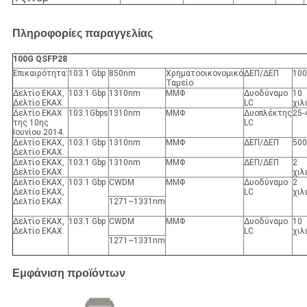
Πληροφορίες παραγγελίας
100G QSFP28
Επικαιρότητα:
103.1 Gbp
850nm
Χρηματοοικονομικό
ΔΕΠ/ΔΕΠ
100
Ταμείο
Δελτίο ΕΚΑΧ,
103.1 Gbp
1310nm
ΜΜΦ
Δυοδύναμο
10
Δελτίο ΕΚΑΧ.
LC
χιλ
Δελτίο ΕΚΑΧ
103.1Gbps
1310nm
ΜΜΦ
Δυοπλέκτης
25-
της 10ης
LC
Ιουνίου 2014.
Δελτίο ΕΚΑΧ,
103.1 Gbp
1310nm
ΜΜΦ
ΔΕΠ/ΔΕΠ
500
Δελτίο ΕΚΑΧ.
Δελτίο ΕΚΑΧ,
103.1 Gbp
1310nm
ΜΜΦ
ΔΕΠ/ΔΕΠ
2
Δελτίο ΕΚΑΧ.
χιλ
Δελτίο ΕΚΑΧ,
103.1 Gbp
CWDM
ΜΜΦ
Δυοδύναμο
2
Δελτίο ΕΚΑΧ,
LC
χιλ
Δελτίο ΕΚΑΧ
1271~1331nm
Δελτίο ΕΚΑΧ,
103.1 Gbp
CWDM
ΜΜΦ
Δυοδύναμο
10
Δελτίο ΕΚΑΧ.
LC
χιλ
1271~1331nm
Εμφάνιση προϊόντων