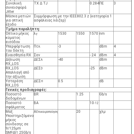
Συνολική
TX Δ TJ
0.284
ΠΕ
3
συνεισφορά
Jitter
Μάσκα ματιών
Συμμόρφωση με την IEEE802.3 z (κατηγορία 1
για οπτική
ασφάλειας λέιζερ)
έξοδο
Τμήμα παραλήπτη:
Όπτικο μήκος
λ
1530
1550
1570
nm
γ
κύματος
εισόδου
Υπερφόρτωση
Π
-3
dBm
4
Ολ
του δέκτη
Ευαισθησία RX
Σεν
- 24
dBm
4
Δήλωση
ΔΕΣ
-40
dBm
Α
RX_LOS
RX_LOS
ΔΕΣ
-25
dBm
D
Απαλλαγή από
την αξίωση
Υστερέση
ΔΕΣ
0.5
dB
H
RX_LOS
Γενικές προδιαγραφές:
Ποσοστό
BR
1.25
Gb/s
δεδομένων
Ποσοστό
ΒΑ
10
-12
σφάλματος
Μαξ.
Α
20
χλμ
Επικαιροποίηση
Υποστηριζόμενο
μήκος
σύνδεσης σε
9/125μm
SMF@1.25Gb/s