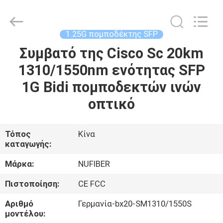
Digital
Technology
Co.,Ltd.
All
Rights
1.25G πομποδέκτης SFP
Reserved.
Developed
by
Συμβατό της Cisco Sc 20km
ΣΠΊΤΙ
ECER
1310/1550nm ενότητας SFP
ΠΡΟΪΌΝΤΑ
1G Bidi πομποδεκτών ινών
οπτικό
ΠΕΡΊΠΟΥ
ΕΜΕΊΣ
Τόπος
Κίνα
καταγωγής:
ΓΎΡΟΣ
Μάρκα:
NUFIBER
ΕΡΓΟΣΤΑΣΊΩΝ
Πιστοποίηση:
CE FCC
Αριθμό
Γερμανία-bx20-SM1310/1550S
ΠΟΙΟΤΙΚΌΣ
μοντέλου: