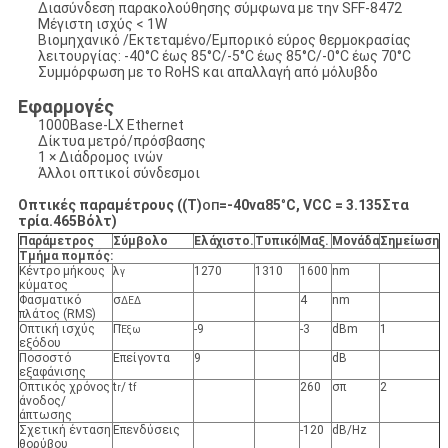
Διασύνδεση παρακολούθησης σύμφωνα με την SFF-8472
Μέγιστη ισχύς < 1W
Βιομηχανικό /Εκτεταμένο/Εμπορικό εύρος θερμοκρασίας
λειτουργίας: -40°C έως 85°C/-5°C έως 85°C/-0°C έως 70°C
Συμμόρφωση με το RoHS και απαλλαγή από μόλυβδο
Εφαρμογές
1000Base-LX Ethernet
Δίκτυα μετρό/πρόσβασης
1 × Διάδρομος ινών
Άλλοι οπτικοί σύνδεσμοι
Οπτικές παραμέτρους ((T)
=
-40
να
85
°
C, VCC = 3.
135
Στα
ΟΠ
τρία.
465
Βόλτ)
Παράμετρος
Σύμβολο
Ελάχιστο
.
Τυπικό
Μαξ
.
Μονάδα
Σημείωση
Τμήμα πομπός:
Κέντρο μήκους
λ
1270
1310
1600
nm
γ
κύματος
Φασματικό
σ
4
nm
ΔΕΔ
πλάτος (RMS)
Οπτική ισχύς
Π
-9
-3
dBm
1
Έξω
εξόδου
Ποσοστό
Επείγοντα
9
dB
εξαφάνισης
Οπτικός χρόνος
t
/ t
260
σπ
2
r
f
άνοδος/
άπτωσης
Σχετική ένταση
Επενδύσεις
-120
dB/Hz
θορύβου