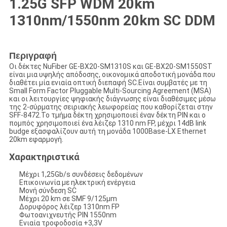
1.25G SFP WDM 20km
1310nm/1550nm 20km SC DDM
Περιγραφή
Οι δέκτες NuFiber GE-BX20-SM1310S και GE-BX20-SM1550ST
είναι μια υψηλής απόδοσης, οικονομικά αποδοτική μονάδα που
διαθέτει μία ενιαία οπτική διεπαφή SC.Είναι συμβατές με τη
Small Form Factor Pluggable Multi-Sourcing Agreement (MSA)
και οι λειτουργίες ψηφιακής διάγνωσης είναι διαθέσιμες μέσω
της 2-σύρματης σειριακής λεωφορείας που καθορίζεται στην
SFF-8472.Το τμήμα δέκτη χρησιμοποιεί έναν δέκτη PIN και ο
πομπός χρησιμοποιεί ένα λέιζερ 1310 nm FP, μέχρι 14dB link
budge εξασφαλίζουν αυτή τη μονάδα 1000Base-LX Ethernet
20km εφαρμογή.
Χαρακτηριστικά
Μέχρι 1,25Gb/s συνδέσεις δεδομένων
Επικοινωνία με ηλεκτρική ενέργεια
Μονή σύνδεση SC
Μέχρι 20 km σε SMF 9/125μm
Δορυφόρος λέιζερ 1310nm FP
Φωτοανιχνευτής PIN 1550nm
Ενιαία τροφοδοσία +3,3V