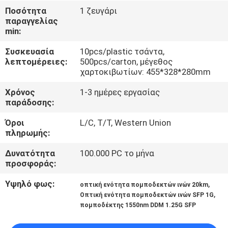
ΈΛΕΓΧΟΣ
Ποσότητα
1 ζευγάρι
παραγγελίας
min:
ΜΑΣ
Συσκευασία
10pcs/plastic τσάντα,
ΕΛΆΤΕ
λεπτομέρειες:
500pcs/carton, μέγεθος
ΣΕ
χαρτοκιβωτίων: 455*328*280mm
ΕΠΑΦΉ
Χρόνος
1-3 ημέρες εργασίας
παράδοσης:
ΜΕ
Όροι
L/C, T/T, Western Union
πληρωμής:
ΕΙΔΉΣΕΙΣ
Δυνατότητα
100.000 PC το μήνα
προσφοράς:
ΖΗΤΉΣΤΕ
Υψηλό φως:
,
οπτική ενότητα πομποδεκτών ινών 20km
ΈΝΑ
,
Οπτική ενότητα πομποδεκτών ινών SFP 1G
ΑΠΌΣΠΑΣΜΑ
πομποδέκτης 1550nm DDM 1.25G SFP