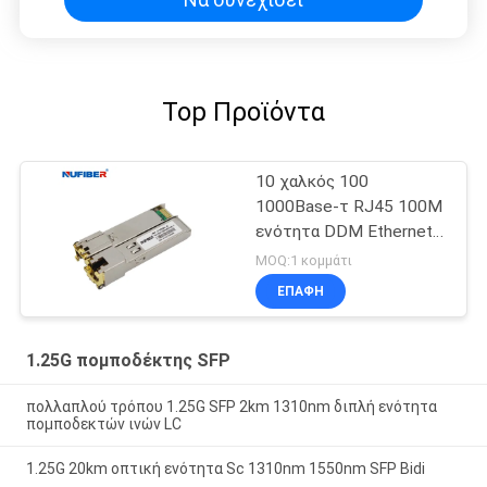
Top Προϊόντα
10 χαλκός 100
1000Base-τ RJ45 100M
ενότητα DDM Ethernet
SFP
MOQ:1 κομμάτι
ΕΠΑΦΉ
1.25G πομποδέκτης SFP
πολλαπλού τρόπου 1.25G SFP 2km 1310nm διπλή ενότητα
πομποδεκτών ινών LC
1.25G 20km οπτική ενότητα Sc 1310nm 1550nm SFP Bidi