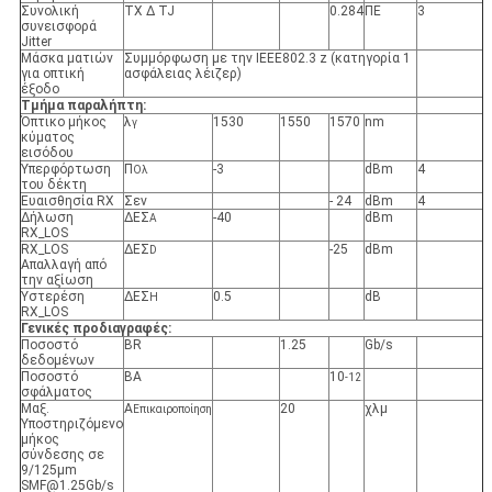
Συνολική
TX Δ TJ
0.284
ΠΕ
3
συνεισφορά
Jitter
Μάσκα ματιών
Συμμόρφωση με την IEEE802.3 z (κατηγορία 1
για οπτική
ασφάλειας λέιζερ)
έξοδο
Τμήμα παραλήπτη:
Όπτικο μήκος
λ
1530
1550
1570
nm
γ
κύματος
εισόδου
Υπερφόρτωση
Π
-3
dBm
4
Ολ
του δέκτη
Ευαισθησία RX
Σεν
- 24
dBm
4
Δήλωση
ΔΕΣ
-40
dBm
Α
RX_LOS
RX_LOS
ΔΕΣ
-25
dBm
D
Απαλλαγή από
την αξίωση
Υστερέση
ΔΕΣ
0.5
dB
H
RX_LOS
Γενικές προδιαγραφές:
Ποσοστό
BR
1.25
Gb/s
δεδομένων
Ποσοστό
ΒΑ
10
-12
σφάλματος
Μαξ.
Α
20
χλμ
Επικαιροποίηση
Υποστηριζόμενο
μήκος
σύνδεσης σε
9/125μm
SMF@1.25Gb/s