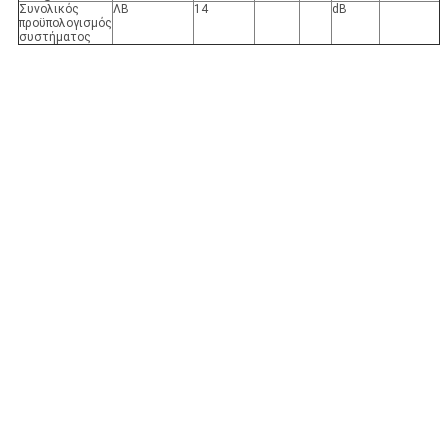
Συνολικός
ΛΒ
14
dB
προϋπολογισμός
συστήματος