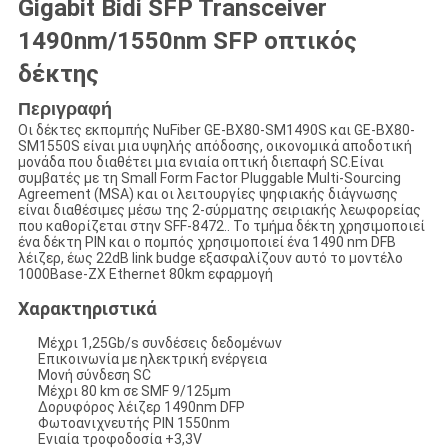
Gigabit Bidi SFP Transceiver
1490nm/1550nm SFP οπτικός
δέκτης
Περιγραφή
Οι δέκτες εκπομπής NuFiber GE-BX80-SM1490S και GE-BX80-
SM1550S είναι μια υψηλής απόδοσης, οικονομικά αποδοτική
μονάδα που διαθέτει μια ενιαία οπτική διεπαφή SC.Είναι
συμβατές με τη Small Form Factor Pluggable Multi-Sourcing
Agreement (MSA) και οι λειτουργίες ψηφιακής διάγνωσης
είναι διαθέσιμες μέσω της 2-σύρματης σειριακής λεωφορείας
που καθορίζεται στην SFF-8472.. Το τμήμα δέκτη χρησιμοποιεί
ένα δέκτη PIN και ο πομπός χρησιμοποιεί ένα 1490 nm DFB
λέιζερ, έως 22dB link budge εξασφαλίζουν αυτό το μοντέλο
1000Base-ZX Ethernet 80km εφαρμογή
Χαρακτηριστικά
Μέχρι 1,25Gb/s συνδέσεις δεδομένων
Επικοινωνία με ηλεκτρική ενέργεια
Μονή σύνδεση SC
Μέχρι 80 km σε SMF 9/125μm
Δορυφόρος λέιζερ 1490nm DFP
Φωτοανιχνευτής PIN 1550nm
Ενιαία τροφοδοσία +3,3V