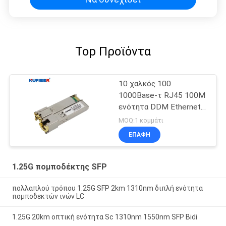
Top Προϊόντα
10 χαλκός 100
1000Base-τ RJ45 100M
ενότητα DDM Ethernet
SFP
MOQ:1 κομμάτι
ΕΠΑΦΉ
1.25G πομποδέκτης SFP
πολλαπλού τρόπου 1.25G SFP 2km 1310nm διπλή ενότητα
πομποδεκτών ινών LC
1.25G 20km οπτική ενότητα Sc 1310nm 1550nm SFP Bidi