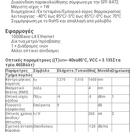
Διασύνδεση παρακολούθησης σύμφωνα με την SFF-8472
Μέγιστη ισχύς < 1W
Βιομηχανικό /Εκτεταμένο/Εμπορικό εύρος θερμοκρασίας
λειτουργίας: -40°C έως 85°C/-5°C έως 85°C/-0°C έως 70°C
Συμμόρφωση με το RoHS και απαλλαγή από μόλυβδο
Εφαρμογές
1000Base-LX Ethernet
Δίκτυα μετρό/πρόσβασης
1 × Διάδρομος ινών
Άλλοι οπτικοί σύνδεσμοι
Οπτικές παραμέτρους ((T)
=
-40
να
85
°
C, VCC = 3.
135
Στα
ΟΠ
τρία.
465
Βόλτ)
Παράμετρος
Σύμβολο
Ελάχιστο
.
Τυπικό
Μαξ
.
Μονάδα
Σημείωση
Τμήμα πομπός:
Κέντρο μήκους
λ
1270
1310
1600
nm
γ
κύματος
Φασματικό
σ
4
nm
ΔΕΔ
πλάτος (RMS)
Οπτική ισχύς
Π
-9
-3
dBm
1
Έξω
εξόδου
Ποσοστό
Επείγοντα
9
dB
εξαφάνισης
Οπτικός χρόνος
t
/ t
260
σπ
2
r
f
άνοδος/
άπτωσης
Σχετική ένταση
Επενδύσεις
-120
dB/Hz
θορύβου