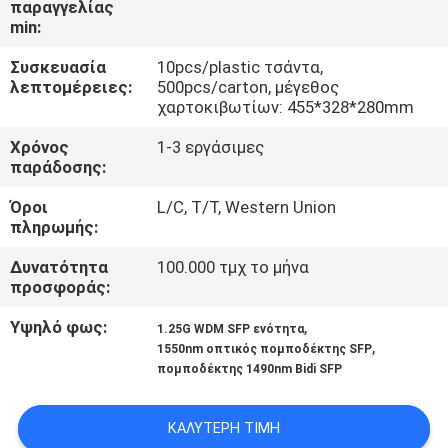
παραγγελίας
ΈΛΕΓΧΟΣ
min:
Συσκευασία
10pcs/plastic τσάντα,
ΜΑΣ
λεπτομέρειες:
500pcs/carton, μέγεθος
ΕΛΆΤΕ
χαρτοκιβωτίων: 455*328*280mm
ΣΕ
Χρόνος
1-3 εργάσιμες
παράδοσης:
ΕΠΑΦΉ
Όροι
L/C, T/T, Western Union
ΜΕ
πληρωμής:
Δυνατότητα
100.000 τμχ το μήνα
ΕΙΔΉΣΕΙΣ
προσφοράς:
Υψηλό φως:
,
1.25G WDM SFP ενότητα
ΖΗΤΉΣΤΕ
,
1550nm οπτικός πομποδέκτης SFP
ΈΝΑ
πομποδέκτης 1490nm Bidi SFP
ΑΠΌΣΠΑΣΜΑ
ΚΑΛΎΤΕΡΗ ΤΙΜΉ