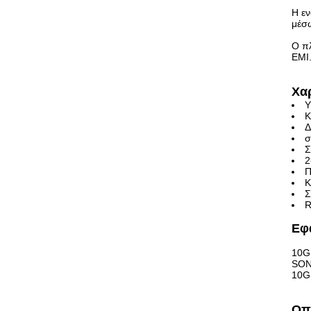
Η εν
μέσω
Ο πλ
EMI
Χα
Υ
Κ
Δ
σ
Σ
2
Π
Κ
Σ
R
Εφ
10G
SON
10G 
Οπ