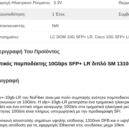
αροχή Ηλεκτρικού Ρεύματος:
3.3V
Θερμο
ξουσιοδότηση:
1 Έτος
Συμβ
ατασκευαστής:
ΝΑΙ
πισημαίνω:
LC DOM 10G SFP+ LR
, 
Cisco 10G SFP+ 
εριγραφή Του Προϊόντος
τικός πομποδέκτης 10Gbps SFP+ LR διπλό SM 131
ριγραφή
p+-10gb-LR του NuFiber είναι μια πολύ συμπαγής ενότητα πομποδεκτώ
οινωνιών σε 10Gb/s. Η sfp+-10gb-LR μετατρέπει ένα τμηματικό ηλεκτ
/s και ένα οπτικό σήμα εισαγωγής 10Gb/s στα τμηματικά ηλεκτρικά ρε
τητας 10Gb/s είναι πλήρως υποχωρητική με την προδιαγραφή SFI.
υσκευή αποστολής σημάτων υψηλής επίδοσης 1310nm DFB και ο υψηλ
ερη απόδοση για τις εφαρμογές Ethernet στις συνδέσεις μέχρι 10km.