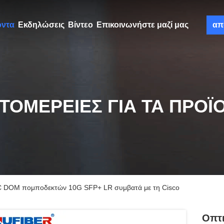
όντα
Εκδηλώσεις
Βίντεο
Επικοινωνήστε μαζί μας
απ
ΤΟΜΈΡΕΙΕΣ ΓΙΑ ΤΑ ΠΡΟΪ
C DOM πομποδεκτών 10G SFP+ LR συμβατά με τη Cisco
Οπτ