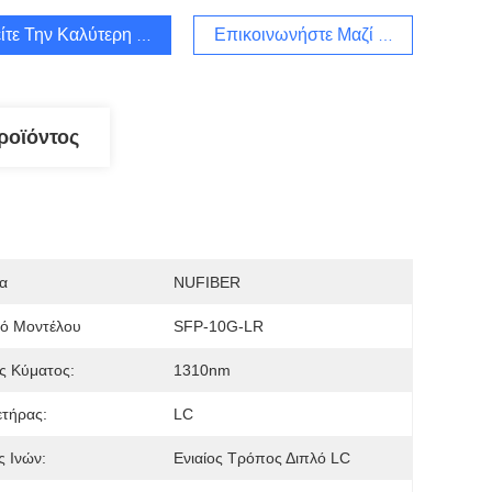
ίτε Την Καλύτερη Τιμή
Επικοινωνήστε Μαζί Μας
ροϊόντος
α
NUFIBER
μό Μοντέλου
SFP-10G-LR
ς Κύματος:
1310nm
τήρας:
LC
 Ινών:
Ενιαίος Τρόπος Διπλό LC