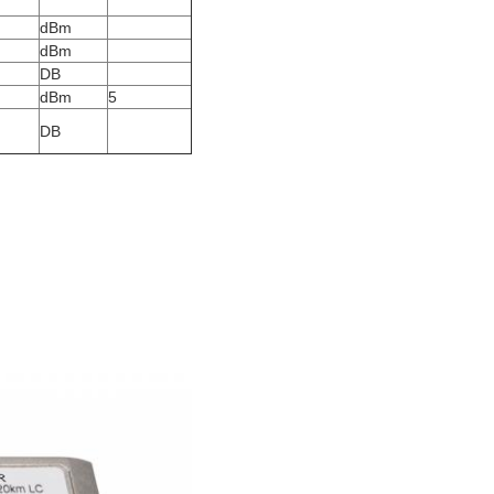
dBm
dBm
DB
dBm
5
DB