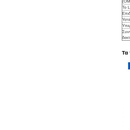
(OM
Το L
Επι
Υστ
Υπε
Συν
δεκ
Τα