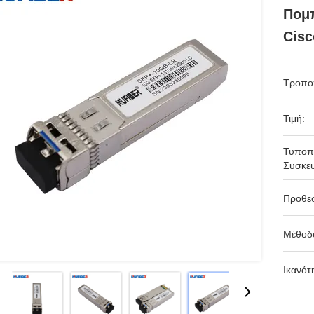
Πομ
Cisc
Τροπο
Τιμή:
Τυποπ
Συσκευ
Προθε
Μέθοδ
Ικανότ