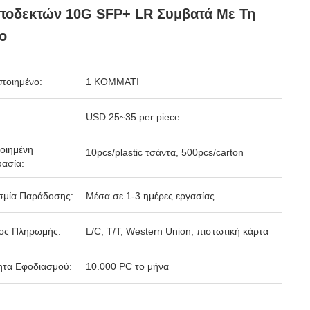
ποδεκτών 10G SFP+ LR Συμβατά Με Τη
o
ποιημένο:
1 ΚΟΜΜΑΤΙ
USD 25~35 per piece
οιημένη
10pcs/plastic τσάντα, 500pcs/carton
ασία:
σμία Παράδοσης:
Μέσα σε 1-3 ημέρες εργασίας
ος Πληρωμής:
L/C, T/T, Western Union, πιστωτική κάρτα
ητα Εφοδιασμού:
10.000 PC το μήνα