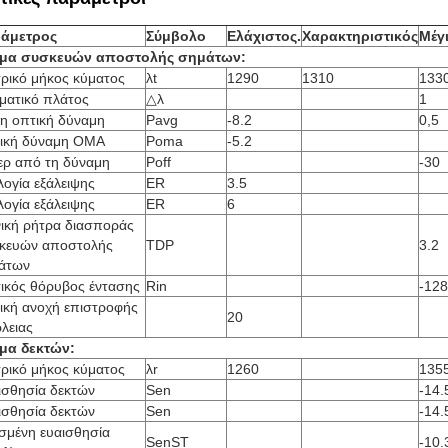
άμετρος
Σύμβολο
Ελάχιστος.
Χαρακτηριστικός
Μέγ
μα συσκευών αποστολής σημάτων:
τρικό μήκος κύματος
λt
1290
1310
133
ματικό πλάτος
△λ
1
η οπτική δύναμη
Pavg
-8.2
0,5
ική δύναμη OMA
Poma
-5.2
ζερ από τη δύναμη
Poff
-30
λογία εξάλειψης
ER
3.5
λογία εξάλειψης
ER
6
νική ρήτρα διασποράς
κευών αποστολής
TDP
3.2
άτων
τικός θόρυβος έντασης
Rin
-128
ική ανοχή επιστροφής
20
λειας
μα δεκτών:
τρικό μήκος κύματος
λr
1260
135
ισθησία δεκτών
Sen
-14.
ισθησία δεκτών
Sen
-14.
ισμένη ευαισθησία
SenST
-10.