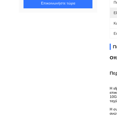
Π
Επικοινωνήστε τώρα
Ε
Κ
Ε
Π
Οπ
Πε
Η sf
επικ
10Gb
ταχύ
Η σ
ανώτ