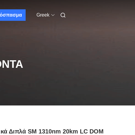
όσπασμα
Greek
ΌΝΤΑ
ικά Διπλά SM 1310nm 20km LC DOM