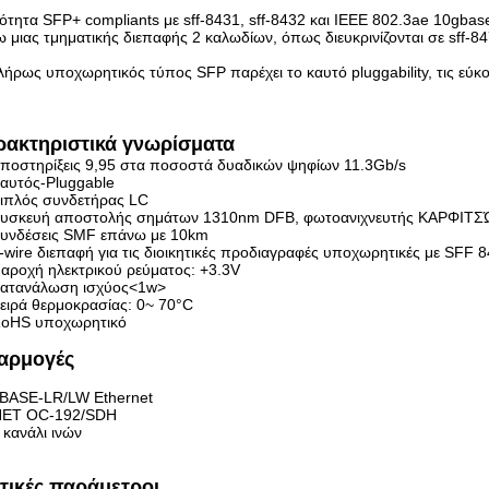
ότητα SFP+ compliants με sff-8431, sff-8432 και IEEE 802.3ae 10gbase
 μιας τμηματικής διεπαφής 2 καλωδίων, όπως διευκρινίζονται σε sff-84
ήρως υποχωρητικός τύπος SFP παρέχει το καυτό pluggability, τις εύκο
.
ρακτηριστικά γνωρίσματα
ποστηρίξεις 9,95 στα ποσοστά δυαδικών ψηφίων 11.3Gb/s
αυτός-Pluggable
ιπλός συνδετήρας LC
υσκευή αποστολής σημάτων 1310nm DFB, φωτοανιχνευτής ΚΑΡΦΙΤ
υνδέσεις SMF επάνω με 10km
-wire διεπαφή για τις διοικητικές προδιαγραφές υποχωρητικές με SFF
αροχή ηλεκτρικού ρεύματος: +3.3V
ατανάλωση ισχύος<1w>
ειρά θερμοκρασίας: 0~ 70°C
oHS υποχωρητικό
αρμογές
BASE-LR/LW Ethernet
ET OC-192/SDH
κανάλι ινών
τικές παράμετροι