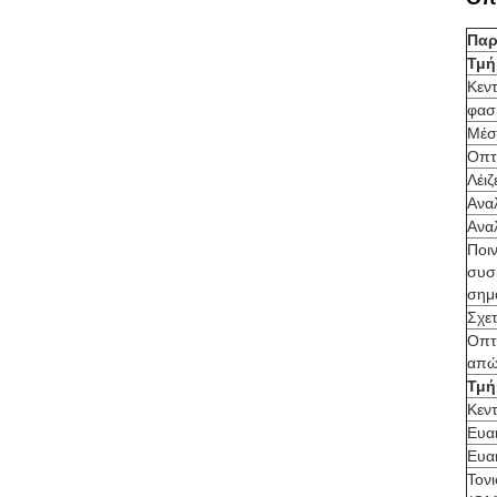
Παρ
Τμή
Κεν
φασ
Μέσ
Οπτ
Λέι
Ανα
Ανα
Ποι
συσ
σημ
Σχε
Οπτ
απώ
Τμή
Κεν
Ευα
Ευα
Τον