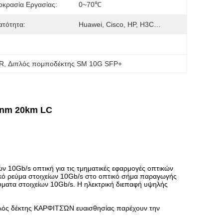
κρασία Εργασίας:
0~70℃
ατότητα:
Huawei, Cisco, HP, H3C…
LR
, 
Διπλός πομποδέκτης SM 10G SFP+
0nm 20km LC
ν 10Gb/s οπτική για τις τμηματικές εφαρμογές οπτικών
ρικό ρεύμα στοιχείων 10Gb/s στο οπτικό σήμα παραγωγής
ύματα στοιχείων 10Gb/s. Η ηλεκτρική διεπαφή υψηλής
ός δέκτης ΚΑΡΦΙΤΣΏΝ ευαισθησίας παρέχουν την