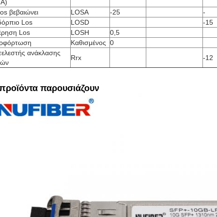
A)
os βεβαιώνει
LOSA
-25
-
δόρπιο Los
LOSD
-15
έρηση Los
LOSH
0,5
ρφόρτωση
Καθισμένος
0
τελεστής ανάκλασης
Rrx
-12
τών
 προϊόντα παρουσιάζουν