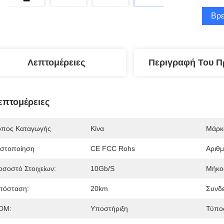
Βρε
Λεπτομέρειες
Περιγραφή Του Π
επτομέρειες
όπος Καταγωγής
Κίνα
Μάρκ
ιστοποίηση
CE FCC Rohs
Αριθ
οσοστό Στοιχείων:
10Gb/s
Μήκο
πόσταση:
20km
Συνδε
DM:
Υποστήριξη
Τύπος