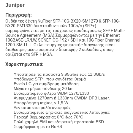
Juniper
Περιγραφή:
Οι δέκτες δέκτη NuFiber SFP-10G-BX20-SM1270 & SFP-10G-
BX20-SM1330 δικατευθυντικών 10Gb/s (SFP+)
συμμορφώνονται με τις τρέχουσες προδιαγραφές SFP+ Multi-
Source Agreement (MSA).Συμμορφώνονται με την Ethernet
10GBASE-LR/LW, SONET OC-192 / SDH και 10G Fiber Channel
1200-SM-LL-L. Οι λειτουργίες ψηφιακής διάγνωσης είναι
διαθέσιμες μέσω σειριακής διεπαφής 2 καλωδίων, όπως
ορίζεται στο SFP + MSA.
Χαρακτηριστικά:
Υποστηρίζει τα ποσοστά 9,95Gb/s έως 11,3Gb/s
Υπόδειγμα SFP+ που συνδέεται θερμά
Ενιαίο LC για αμφίδρομη μετάδοση
Μέγιστο μήκος σύνδεσης 20 km
Ενσωματωμένο φίλτρο WDM 1270/1330
Ανεψυγμένο 1270nm ή 1330nm CWDM DFB Laser.
Απορρόφηση ισχύος < 1,5 W
Δεν απαιτείται ρολόι αναφοράς
Ενσωματωμένες ψηφιακές διαγνωστικές λειτουργίες
Περιοχή θερμοκρασίας 0°C έως 70°C
Πολύ χαμηλό EMI και εξαιρετική προστασία ESD
Συμμόρφωση με το RoHS