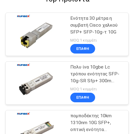
Ενότητα 30 μέτρα η
συμβατή Cisco χαλκού
SFP+ SFP-10g-τ 10G
MOQ:1 κομμάτι
ΕΠΑΦΉ
Πολυ ίνα 10gbe Lc
τρόπου ενότητας SFP-
10g-SR Sfp+ 300m
850nm
MOQ:1 κομμάτι
ΕΠΑΦΉ
πομποδέκτης 10km
1310nm 10G SFP+,
οπτική ενότητα