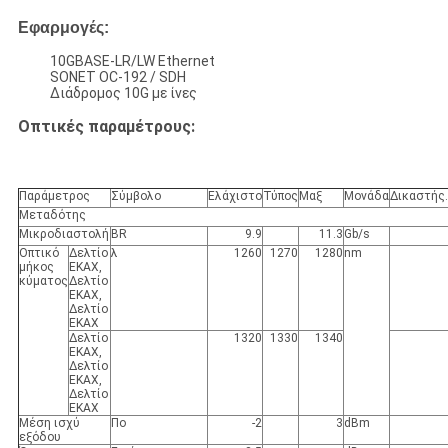
Εφαρμογές:
10GBASE-LR/LW Ethernet
SONET OC-192 / SDH
Διάδρομος 10G με ίνες
Οπτικές παραμέτρους:
Παράμετρος
Σύμβολο
Ελάχιστο
Τύπος
Μαξ
Μονάδα
Δικαστής.
Μεταδότης
Μικροδιαστολή
BR
9.9
11.3
Gb/s
Οπτικό
Δελτίο
λ
1260
1270
1280
nm
μήκος
ΕΚΑΧ,
κύματος
Δελτίο
ΕΚΑΧ,
Δελτίο
ΕΚΑΧ
Δελτίο
1320
1330
1340
ΕΚΑΧ,
Δελτίο
ΕΚΑΧ,
Δελτίο
ΕΚΑΧ
Μέση ισχύ
Πο
-2
3
dBm
εξόδου