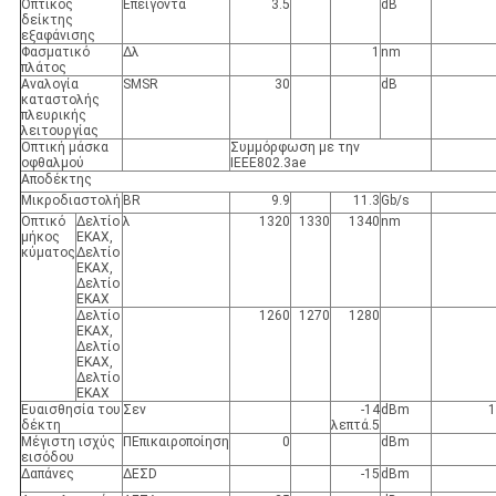
Όπτικος
Επείγοντα
3.5
dB
δείκτης
εξαφάνισης
Φασματικό
Δλ
1
nm
πλάτος
Αναλογία
SMSR
30
dB
καταστολής
πλευρικής
λειτουργίας
Οπτική μάσκα
Συμμόρφωση με την
οφθαλμού
IEEE802.3ae
Αποδέκτης
Μικροδιαστολή
BR
9.9
11.3
Gb/s
Οπτικό
Δελτίο
λ
1320
1330
1340
nm
μήκος
ΕΚΑΧ,
κύματος
Δελτίο
ΕΚΑΧ,
Δελτίο
ΕΚΑΧ
Δελτίο
1260
1270
1280
ΕΚΑΧ,
Δελτίο
ΕΚΑΧ,
Δελτίο
ΕΚΑΧ
Ευαισθησία του
Σεν
-14
dBm
1
δέκτη
λεπτά.5
Μέγιστη ισχύς
Π
Επικαιροποίηση
0
dBm
εισόδου
Δαπάνες
ΔΕΣ
D
-15
dBm