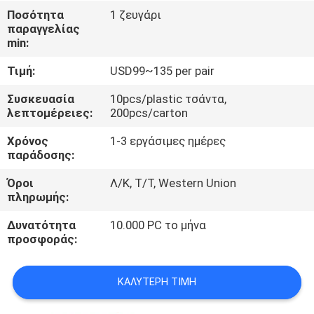
ΈΛΕΓΧΟΣ
Ποσότητα
1 ζευγάρι
παραγγελίας
min:
ΜΑΣ
Τιμή:
USD99~135 per pair
ΕΛΆΤΕ
ΣΕ
Συσκευασία
10pcs/plastic τσάντα,
λεπτομέρειες:
200pcs/carton
ΕΠΑΦΉ
Χρόνος
1-3 εργάσιμες ημέρες
ΜΕ
παράδοσης:
Όροι
Λ/Κ, Τ/Τ, Western Union
ΕΙΔΉΣΕΙΣ
πληρωμής:
Δυνατότητα
10.000 PC το μήνα
ΖΗΤΉΣΤΕ
προσφοράς:
ΈΝΑ
ΚΑΛΎΤΕΡΗ ΤΙΜΉ
ΑΠΌΣΠΑΣΜΑ