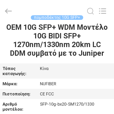
Digital
Technology
Co.,Ltd.
All
Rights
πομποδέκτης 10G SFP+
Reserved.
Developed
OEM 10G SFP+ WDM Μοντέλο
ΣΠΊΤΙ
by
ECER
10G BIDI SFP+
ΠΡΟΪΌΝΤΑ
1270nm/1330nm 20km LC
DDM συμβατό με το Juniper
ΠΕΡΊΠΟΥ
ΕΜΕΊΣ
Τόπος
Κίνα
καταγωγής:
ΓΎΡΟΣ
Μάρκα:
NUFIBER
ΕΡΓΟΣΤΑΣΊΩΝ
Πιστοποίηση:
CE FCC
Αριθμό
SFP-10g-bx20-SM1270/1330
ΠΟΙΟΤΙΚΌΣ
μοντέλου: