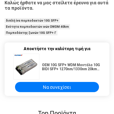
Καλώς ήρθατε να μας στείλετε έρευνα για αυτά
τα προϊόντα.
διπλή ίνα πομποδεκτών 10G SFP+
Ενότητα πομποδεκτών ινών DWDM 40km
Πομποδέκτης ζωνών 10G SFP+ Γ
Αποκτήστε την καλύτερη τιμή για
OEM 10G SFP+ WDM Μοντέλο 10G
BIDI SFP+ 1270nm/1330nm 20km
LC DDM συμβατό με το Juniper
Να συνεχίσει
Top Προϊόντα