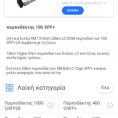
πομποδεκτών LC DDM
USD 25~35 per piece MOQ:1 κομμάτι
ΕΠΑΦΉ
πομποδέκτης 10G SFP+
Οπτικά διπλά SM 1310nm 20km LC DOM πομποδεκτών 10G
SFP+ LR συμβατά με τη Cisco
10km 10gbe Sfp+ πομποδεκτών διπλός LC ενότητας ενιαίος
συνδετήρας τρόπου
Ενότητα 20km πομποδεκτών SM Bidi LC 10ge SFP+ κανένα
ρολόι αναφοράς που απαιτείται
Λαϊκή κατηγορία
Όλα
Πομποδέκτης 100G 
Πομποδέκτης 40G 
QSFP28
QSFP+