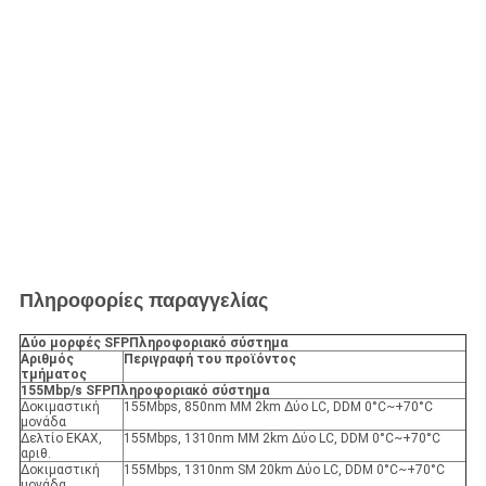
Πληροφορίες παραγγελίας
Δύο μορφές SFP
Πληροφοριακό σύστημα
Αριθμός
Περιγραφή του προϊόντος
τμήματος
155Mbp/s SFP
Πληροφοριακό σύστημα
Δοκιμαστική
155Mbps, 850nm MM 2km Δύο LC, DDM 0°C~+70°C
μονάδα
Δελτίο ΕΚΑΧ,
155Mbps, 1310nm MM 2km Δύο LC, DDM 0°C~+70°C
αριθ.
Δοκιμαστική
155Mbps, 1310nm SM 20km Δύο LC, DDM 0°C~+70°C
μονάδα