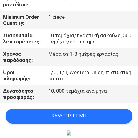
ΈΛΕΓΧΟΣ
μοντέλου:
Minimum Order
1 piece
ΜΑΣ
Quantity:
ΕΛΆΤΕ
Συσκευασία
10 τεμάχια/πλαστική σακούλα, 500
λεπτομέρειες:
τεμάχια/κατάστημα
ΣΕ
ΕΠΑΦΉ
Χρόνος
Μέσα σε 1-3 ημέρες εργασίας
παράδοσης:
ΜΕ
Όροι
L/C, T/T, Western Union, πιστωτική
πληρωμής:
κάρτα
ΕΙΔΉΣΕΙΣ
Δυνατότητα
10, 000 τεμάχια ανά μήνα
προσφοράς:
ΖΗΤΉΣΤΕ
ΈΝΑ
ΚΑΛΎΤΕΡΗ ΤΙΜΉ
ΑΠΌΣΠΑΣΜΑ