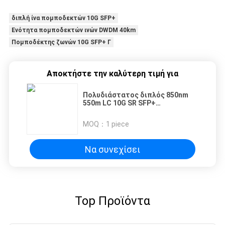
διπλή ίνα πομποδεκτών 10G SFP+
Ενότητα πομποδεκτών ινών DWDM 40km
Πομποδέκτης ζωνών 10G SFP+ Γ
Αποκτήστε την καλύτερη τιμή για
Πολυδιάστατος διπλός 850nm
550m LC 10G SR SFP+
Πηγαίνοντας και λαμβάνοντας
συμβατός με Juniper
MOQ：
1 piece
Να συνεχίσει
Top Προϊόντα