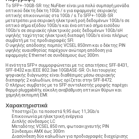
Το SFP+-10GB-SR της NuFiber είναι μια πολύ συμπαγή μονάδα
οπτικού δέκτη δέκτη 10Gb / s για εφαρμογές σειριακής
οπτικής επικοινωνίας στα 10Gb / s.Το SFP+-10GB-SR
μετατρέπει μια σειριακή ηλεκτρική ροή δεδομένων 10Gb/s σε
οπτικό σήμα εξόδου 10Gb/s και ένα οπτικό σήμα εισόδου
10Gb/s σε σειριακές ηλεκτρικές ροές δεδομένων 10Gb/sΗ
υψηλής ταχύτητας ηλεκτρική διεπαφή 10Gb/s είναι πλήρως
συμβατή με τις προδιαγραφές SFI.
Ο υψηλής απόδοσης πομπός VCSEL 850nm και ο δέκτης PIN
υψηλής ευαισθησίας παρέχουν ανώτερη απόδοση για
εφαρμογές Ethernet σε συνδέσμους έως 300m.
Η ενότητα SFP+ συμμορφώνεται με τις απαιτήσεις SFF-8431,
SFF-8432 και IEEE 802.3ae 10GBASE-SR. Οι λειτουργίες
ψηφιακής διάγνωσης είναι διαθέσιμες μέσω σειριακής
διεπαφής 2 καλωδίων, όπως ορίζεται στην SFF-8472.
Ο πλήρως συμβατός με το SFP συντελεστής μορφής παρέχει
θερμό pluggability, εύκολη αναβάθμιση οπτικών θύρων και
χαμηλή εκπομπή EMI.
Χαρακτηριστικά
Υποστηρίζει τα ποσοστά 9,95 έως 11,3Gb/s
Επικοινωνία με ηλεκτρική ενέργεια
Διπλής σύνδεσμος LC
Μεταδότης VCSEL 850 nm, φωτοανιχνευτής PIN
Σύνδεσμοι ΑΜΧ έως 300m
Διασύνδεση δύο καλωδίων για προδιαγραφές διαχείρισης