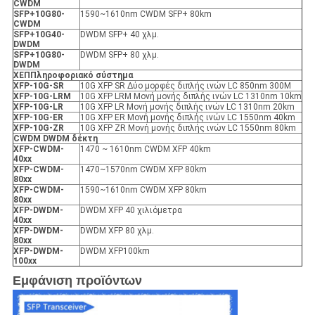
CWDM
SFP+10G80-
1590~1610nm CWDM SFP+ 80km
CWDM
SFP+10G40-
DWDM SFP+ 40 χλμ.
DWDM
SFP+10G80-
DWDM SFP+ 80 χλμ.
DWDM
X
ΕΠ
Πληροφοριακό σύστημα
XFP
-10G-SR
10G XFP SR Δύο μορφές διπλής ινών LC 850nm 300M
XFP
-10G-LRM
10G XFP LRM Μονή μονής διπλής ινών LC 1310nm 10km
XFP
-10G-LR
10G XFP LR Μονή μονής διπλής ινών LC 1310nm 20km
XFP
-10G-ER
10G XFP ER Μονή μονής διπλής ινών LC 1550nm 40km
XFP
-10G-ZR
10G XFP ZR Μονή μονής διπλής ινών LC 1550nm 80km
CWDM DWDM δέκτη
XFP
-
CWDM-
1470 ~ 1610nm CWDM XFP 40km
40xx
XFP
-
CWDM-
1470~1570nm CWDM XFP 80km
80xx
XFP
-
CWDM-
1590~1610nm CWDM XFP 80km
80xx
XFP
-
DWDM-
DWDM XFP 40 χιλιόμετρα
40xx
XFP
-
DWDM-
DWDM XFP 80 χλμ.
80xx
XFP
-
DWDM-
DWDM XFP100km
100xx
Εμφάνιση προϊόντων