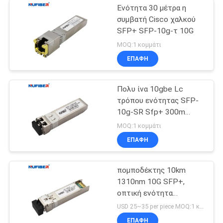
Ενότητα 30 μέτρα η
συμβατή Cisco χαλκού
SFP+ SFP-10g-τ 10G
MOQ:1 κομμάτι
ΕΠΑΦΉ
Πολυ ίνα 10gbe Lc
τρόπου ενότητας SFP-
10g-SR Sfp+ 300m
850nm
MOQ:1 κομμάτι
ΕΠΑΦΉ
πομποδέκτης 10km
1310nm 10G SFP+,
οπτική ενότητα
πομποδεκτών LC DDM
USD 25~35 per piece MOQ:1 κομμάτι
ΕΠΑΦΉ