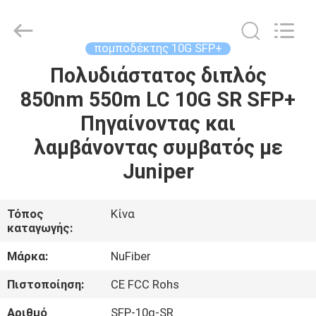
Digital
Technology
Co.,Ltd.
All
Rights
πομποδέκτης 10G SFP+
Reserved.
Developed
Πολυδιάστατος διπλός
ΣΠΊΤΙ
by
ECER
850nm 550m LC 10G SR SFP+
ΠΡΟΪΌΝΤΑ
Πηγαίνοντας και
λαμβάνοντας συμβατός με
ΠΕΡΊΠΟΥ
Juniper
ΕΜΕΊΣ
Τόπος
Κίνα
καταγωγής:
ΓΎΡΟΣ
ΕΡΓΟΣΤΑΣΊΩΝ
Μάρκα:
NuFiber
Πιστοποίηση:
CE FCC Rohs
ΠΟΙΟΤΙΚΌΣ
Αριθμό
SFP-10g-SR