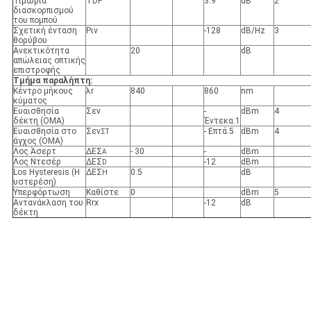
Τιμωρία
TDP
3.9
dB
2
διασκορπισμού
του πομπού
Σχετική ένταση
Ριν
-128
dB/Hz
3
θορύβου
Ανεκτικότητα
20
dB
απώλειας οπτικής
επιστροφής
Τμήμα παραλήπτη:
Κέντρο μήκους
λr
840
860
nm
κύματος
Ευαισθησία
Σεν
-
dBm
4
δέκτη (OMA)
Έντεκα.1
Ευαισθησία στο
Σεν
- Επτά.5
dBm
4
ΣΤ
άγχος (OMA)
Λος Άσερτ
ΔΕΣ
- 30
-
dBm
Α
Λος Ντεσέρ
ΔΕΣ
-12
dBm
D
Los Hysteresis (Η
ΔΕΣ
0.5
dB
H
υστερέση)
Υπερφόρτωση
Καθίστε
0
dBm
5
Αντανάκλαση του
Rrx
-12
dB
δέκτη