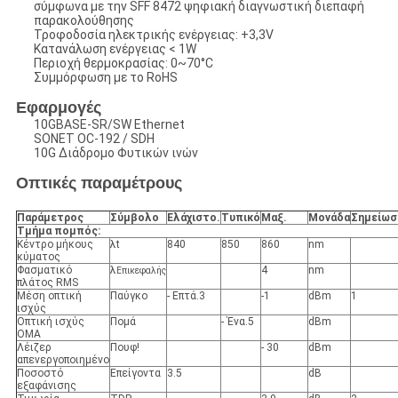
σύμφωνα με την SFF 8472 ψηφιακή διαγνωστική διεπαφή
παρακολούθησης
Τροφοδοσία ηλεκτρικής ενέργειας: +3,3V
Κατανάλωση ενέργειας < 1W
Περιοχή θερμοκρασίας: 0~70°C
Συμμόρφωση με το RoHS
Εφαρμογές
10GBASE-SR/SW Ethernet
SONET OC-192 / SDH
10G Διάδρομο Φυτικών ινών
Οπτικές παραμέτρους
Παράμετρος
Σύμβολο
Ελάχιστο
.
Τυπικό
Μαξ
.
Μονάδα
Σημείωσ
Τμήμα πομπός:
Κέντρο μήκους
λt
840
850
860
nm
κύματος
Φασματικό
λ
4
nm
Επικεφαλής
πλάτος RMS
Μέση οπτική
Παύγκο
- Επτά.3
-1
dBm
1
ισχύς
Οπτική ισχύς
Πομά
- Ένα.5
dBm
OMA
Λέιζερ
Πουφ!
- 30
dBm
απενεργοποιημένο
Ποσοστό
Επείγοντα
3.5
dB
εξαφάνισης