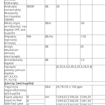
Εξάλειψης
Αναλογία
SMSR
dB
30
καταστολής
πλευρικής
λειτουργίας
(SMSR)
Μέση ισχύς
dBm
-30
εκτόξευσης του
πομπού OFF, ανά
λωρίδα
Θόρυβος
RIN
dB/Hz
-130
σχετικής
έντασης
Ανοχή
dB
20
απωλειών
οπτικής
επιστροφής
Αντανάκλαση
dB
-12
πομπού
Ορισμός
{0,25,0,4,0,45,0,25,0,28,0,4}
μάσκας ματιών
πομπού
{X1,X2,X3,
Y1,Y2,Y3}
Δέκτης (ανά λωρίδα)
Ταχύτητα
GBd
25,78125 ± 100 ppm
σηματοδότησης
ανά λωρίδα
Εύρος μήκους
l5
nm
1294,53
1295,56
1296,59
κύματος Red
l6
1299.02
1300.05
1301.09
Side Four Lane