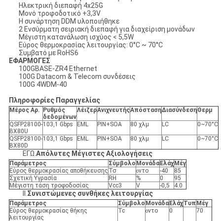
Ηλεκτρική διεπαφή 4x25G
Μονό τροφοδοτικό +3,3V
Η συνάρτηση DDM υλοποιήθηκε
2 Ενσύρματη σειριακή διεπαφή για διαχείριση μονάδων
Μέγιστη κατανάλωση ισχύος < 5,5W
Εύρος θερμοκρασίας λειτουργίας: 0°C ~ 70°C
Συμβατό με RoHS6
ΕΦΑΡΜΟΓΕΣ
100GBASE-ZR4 Ethernet
100G Datacom & Telecom συνδέσεις
100G 4WDM-40
Πληροφορίες Παραγγελίας
Μέρος Αρ.
Ρυθμός
Λέιζερ
Ανιχνευτής
Απόσταση
Διασύνδεση
Θερμ
δεδομένων
QSFP28100-
103,1 Gbps
EML
PIN+SOA
80 χλμ
LC
0~70°C
BX80U
QSFP28100-
103,1 Gbps
EML
PIN+SOA
80 χλμ
LC
0~70°C
BX80D
ΕΓΩ.
Απόλυτες Μέγιστες Αξιολογήσεις
Παράμετρος
Σύμβολο
Μονάδα
Ελάχ
Μέγ
Εύρος θερμοκρασίας αποθήκευσης
Τσ
ντο
-40
85
ο
Σχετική Υγρασία
RH
%
0
95
Μέγιστη τάση τροφοδοσίας
Vcc3
V
-0,5
4.0
II.
Συνιστώμενες συνθήκες λειτουργίας
Παράμετρος
Σύμβολο
Μονάδα
Ελάχ
Τυπ
Μέγ
Εύρος θερμοκρασίας θήκης
Tc
ντο
0
70
ο
λειτουργίας