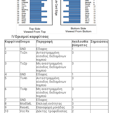
IV.
Ορισμοί καρφίτσας
Καρφίτσα
Ονομα
Περιγραφή
Ακολουθία
Σημειώσεις
βύσματος
1
GND
Εδαφος
1
2
Tx2n
Αντεστραμμένη
3
είσοδος δεδομένων
πομπού
3
Tx2p
Μη ανεστραμμένη
3
είσοδος δεδομένων
πομπού
4
GND
Εδαφος
1
5
Tx4n
Αντεστραμμένη
3
είσοδος δεδομένων
πομπού
6
Tx4p
Μη ανεστραμμένη
3
είσοδος δεδομένων
πομπού
7
GND
Εδαφος
1
8
ModSelL
Επιλογή ενότητας
3
9
ResetL
Επαναφορά μονάδας
3
10
Vcc Rx
Δέκτης τροφοδοσίας
2