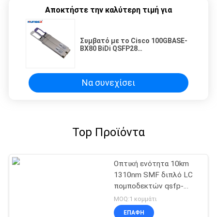
Αποκτήστε την καλύτερη τιμή για
Συμβατό με το Cisco 100GBASE-
BX80 BiDi QSFP28
1310nm/1273nm 80km DDM
Simplex LC SMF Πηρακτήρας
Να συνεχίσει
Top Προϊόντα
Οπτική ενότητα 10km
1310nm SMF διπλό LC
πομποδεκτών qsfp-
40g-LR4 QSFP+
MOQ:1 κομμάτι
ΕΠΑΦΉ