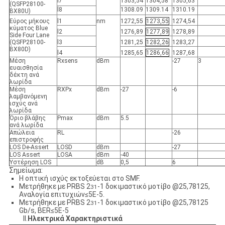
l7
1303,54
1304,58
1305,63
(QSFP28100-
l8
1308.09
1309.14
1310.19
BX80U)
Εύρος μήκους
l1
nm
1272,55
1273,55
1274,54
κύματος Blue
l2
1276,89
1277,89
1278,89
Side Four Lane
(QSFP28100-
l3
1281,25
1282,26
1283,27
BX80D)
l4
1285,65
1286,66
1287,68
Μέση
Rxsens
dBm
-27
3
ευαισθησία
δέκτη ανά
λωρίδα
Μέση
RXPx
dBm
-27
-6
λαμβανόμενη
ισχύς ανά
λωρίδα
Όριο βλάβης
Pmax
dBm
5.5
ανά λωρίδα
Απώλεια
RL
-26
επιστροφής
LOS De-Assert
LOSD
dBm
-27
LOS Assert
LOSA
dBm
-40
Υστέρηση LOS
dB
0,5
6
Σημείωμα:
Η οπτική ισχύς εκτοξεύεται στο SMF.
Μετρήθηκε με PRBS 2
-1 δοκιμαστικό μοτίβο @25,78125,
31
Αναλογία επιτυχιών≤5E-5.
Μετρήθηκε με PRBS 2
-1 δοκιμαστικό μοτίβο @25,78125
31
Gb/s, BER≤5E-5
II.
Ηλεκτρικά Χαρακτηριστικά