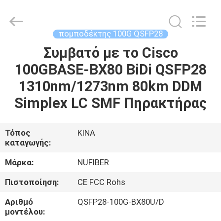
Digital
Technology
Co.,Ltd.
All
Rights
πομποδέκτης 100G QSFP28
Reserved.
Developed
by
Συμβατό με το Cisco
ΣΠΊΤΙ
ECER
100GBASE-BX80 BiDi QSFP28
ΠΡΟΪΌΝΤΑ
1310nm/1273nm 80km DDM
Simplex LC SMF Πηρακτήρας
ΠΕΡΊΠΟΥ
ΕΜΕΊΣ
Τόπος
ΚΙΝΑ
καταγωγής:
ΓΎΡΟΣ
Μάρκα:
NUFIBER
ΕΡΓΟΣΤΑΣΊΩΝ
Πιστοποίηση:
CE FCC Rohs
Αριθμό
QSFP28-100G-BX80U/D
ΠΟΙΟΤΙΚΌΣ
μοντέλου: