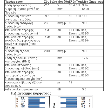
Παράμετρος
Σύμβολο
Μονάδα
Ελάχ
Τυπ
Μέγ
Σημείωμα
Τάση τροφοδοσίας
V
V
3.14
3.3
3.46
CC
Διαρροή ισχύος μονάδας
mW
5500
Πομπός
Διαφορική σύνθετη
R
Ω
90
100
110
ΣΕ
αντίσταση εισόδου
Διαφορική εισαγωγή
VIN
mVp-p
35
900
δεδομένων
Απώλεια επιστροφής
RLd
dB
IEEE 802.3ba,
διαφορικής εισόδου (min)
Ενότητα 83E-5
Απώλεια επιστροφής
RLdc
dB
IEEE 802.3ba,
εισόδου διαφορικής προς
Ενότητα 83E-6
κοινή λειτουργία (min)
Δέκτης
Διαφορική έξοδος
VOD
mVp-p
900
δεδομένων
Τάση εξόδου AC κοινής
mV
17.5
λειτουργίας (RMS)
Απώλεια απόδοσης
dB
IEEE 802.3ba,
διαφορικής εξόδου (min)
Ενότητα 83E-2
Απώλεια επιστροφής
dB
IEEE 802.3ba,
μετατροπής κοινής σε
Ενότητα 83E-3
διαφορική λειτουργία (min)
Χρόνος μετάβασης εξόδου,
ps
12
20% σε 80%
Κάθετο κλείσιμο ματιών
dB
5.5
III.
Διάγραμμα καρφίτσας