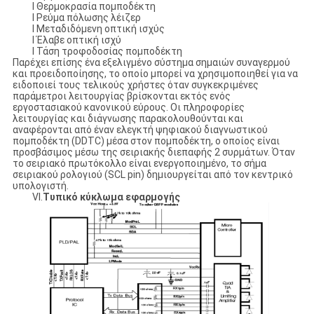
l Θερμοκρασία πομποδέκτη
l Ρεύμα πόλωσης λέιζερ
l Μεταδιδόμενη οπτική ισχύς
l Έλαβε οπτική ισχύ
l Τάση τροφοδοσίας πομποδέκτη
Παρέχει επίσης ένα εξελιγμένο σύστημα σημαιών συναγερμού
και προειδοποίησης, το οποίο μπορεί να χρησιμοποιηθεί για να
ειδοποιεί τους τελικούς χρήστες όταν συγκεκριμένες
παράμετροι λειτουργίας βρίσκονται εκτός ενός
εργοστασιακού κανονικού εύρους. Οι πληροφορίες
λειτουργίας και διάγνωσης παρακολουθούνται και
αναφέρονται από έναν ελεγκτή ψηφιακού διαγνωστικού
πομποδέκτη (DDTC) μέσα στον πομποδέκτη, ο οποίος είναι
προσβάσιμος μέσω της σειριακής διεπαφής 2 συρμάτων. Όταν
το σειριακό πρωτόκολλο είναι ενεργοποιημένο, το σήμα
σειριακού ρολογιού (SCL pin) δημιουργείται από τον κεντρικό
υπολογιστή.
VI.
Τυπικό κύκλωμα εφαρμογής