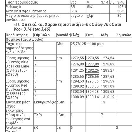
Τάση τροφοδοσίας
Vcc
V
3.14
3.3
3.46
Ρυθμός bit
BR
Gb/s
103.1
Αναλογία σφαλμάτων bit
BER
5Ε-5
Μέγιστο υποστηριζόμενο μήκος
μεγάλο
χλμ
80
συνδέσμου
ΕΓΩ.
Οπτικά και Χαρακτηριστικά
(Tc=0 oC έως 70 oC και
Vcc= 3,14 έως 3,46)
Παράμετρος
Σύμβολο
Μονάδα
Ελάχ
Τυπ
Μέγ
Σημειώσ
Πομπός (ανά λωρίδα)
Ταχύτητα
GBd
25,78125 ± 100 ppm
σηματοδότησης
ανά λωρίδα
Εύρος μήκους
l1
nm
1272,55
1273,55
1274,54
κύματος Blue
l2
1276,89
1277,89
1278,89
Side Four Lane
(QSFP28100-
l3
1281,25
1282,26
1283,27
BX80U)
l4
1285,65
1286,66
1287,68
Εύρος μήκους
l5
nm
1294,53
1295,56
1296,59
κύματος Red
l6
1299.02
1300.05
1301.09
Side Four Lane
l7
1303,54
1304,58
1305,63
(QSFP28100-
l8
1308.09
1309.14
1310.19
BX80D)
Συνολική μέση
Σκυθρωπάζω
dBm
7
13
1
ισχύς
εκκίνησης
Μέση ισχύς
TXPx
dBm
1
7
1
εκκίνησης ανά
λωρίδα
Αναλογία
ER
dB
6
2
Οπτικής