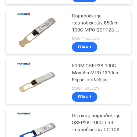
Πομποδέκτης
πομποδεκτών 850nm
100G MPO QSFP28-
100G-SR4 100G QSFP28
MOQ:1 κομμάτι
ΕΠΑΦΉ
500M QSFP28 100G
Μονάδα MPO 1310nm
θερμό-επιλέξιμη
QSFP28-100G-SR4
MOQ:1 κομμάτι
ΕΠΑΦΉ
Οπτικός πομποδέκτης
QSFP28-100G-LR4
πομποδεκτών LC 10KM
1310nm 100G QSFP28