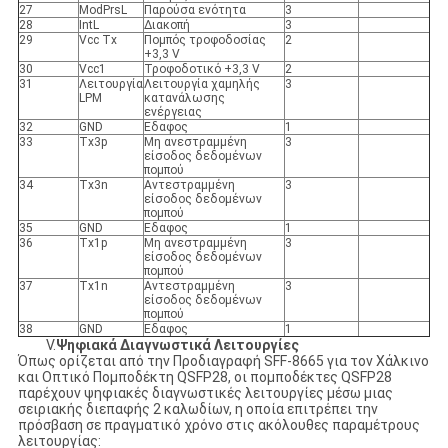
27
ModPrsL
Παρούσα ενότητα
3
28
IntL
Διακοπή
3
29
Vcc Tx
Πομπός τροφοδοσίας
2
+3,3 V
30
Vcc1
Τροφοδοτικό +3,3 V
2
31
Λειτουργία
Λειτουργία χαμηλής
3
LPM
κατανάλωσης
ενέργειας
32
GND
Εδαφος
1
33
Tx3p
Μη ανεστραμμένη
3
είσοδος δεδομένων
πομπού
34
Tx3n
Αντεστραμμένη
3
είσοδος δεδομένων
πομπού
35
GND
Εδαφος
1
36
Tx1p
Μη ανεστραμμένη
3
είσοδος δεδομένων
πομπού
37
Tx1n
Αντεστραμμένη
3
είσοδος δεδομένων
πομπού
38
GND
Εδαφος
1
V.
Ψηφιακά Διαγνωστικά
Λειτουργίες
Όπως ορίζεται από την Προδιαγραφή SFF-8665 για τον Χάλκινο
και Οπτικό Πομποδέκτη QSFP28, οι πομποδέκτες QSFP28
παρέχουν ψηφιακές διαγνωστικές λειτουργίες μέσω μιας
σειριακής διεπαφής 2 καλωδίων, η οποία επιτρέπει την
πρόσβαση σε πραγματικό χρόνο στις ακόλουθες παραμέτρους
λειτουργίας: