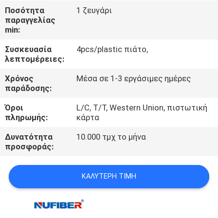
ΈΛΕΓΧΟΣ
Ποσότητα
1 ζευγάρι
παραγγελίας
min:
ΜΑΣ
Συσκευασία
4pcs/plastic πιάτο,
ΕΛΆΤΕ
λεπτομέρειες:
ΣΕ
Χρόνος
Μέσα σε 1-3 εργάσιμες ημέρες
ΕΠΑΦΉ
παράδοσης:
ΜΕ
Όροι
L/C, T/T, Western Union, πιστωτική
πληρωμής:
κάρτα
ΕΙΔΉΣΕΙΣ
Δυνατότητα
10.000 τμχ το μήνα
προσφοράς:
ΖΗΤΉΣΤΕ
ΚΑΛΎΤΕΡΗ ΤΙΜΉ
ΈΝΑ
ΑΠΌΣΠΑΣΜΑ