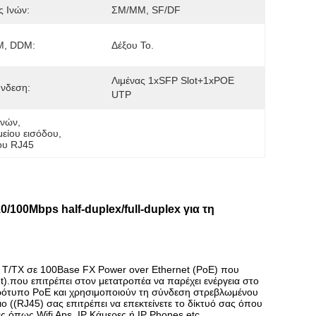
 Ινών:
ΣΜ/ΜΜ, SF/DF
, DDM:
Δέξου Το.
Λιμένας 1xSFP Slot+1xPOE 
νδεση:
UTP
ινών
, 
είου εισόδου
, 
ου RJ45
100Mbps half-duplex/full-duplex για τη
 T/TX σε 100Base FX Power over Ethernet (PoE) που
.που επιτρέπει στον μετατροπέα να παρέχει ενέργεια στο
ρότυπο PoE και χρησιμοποιούν τη σύνδεση στρεβλωμένου
ιο ((RJ45) σας επιτρέπει να επεκτείνετε το δίκτυό σας όπου
 όπως Wifi Aps. IP Κάμερες ή IP Phones.etc.