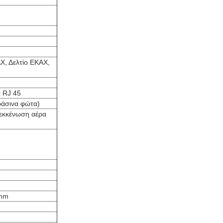
Χ, Δελτίο ΕΚΑΧ,
 RJ 45
ράσινα φώτα)
εκκένωση αέρα
 mm