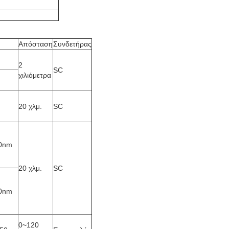
Απόσταση
Συνδετήρας
2
SC
χιλιόμετρα
20 χλμ.
SC
0nm
20 χλμ.
SC
0nm
0~120