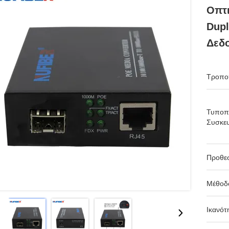
Οπτι
Dupl
Δεδ
Τροπο
Τυποπ
Συσκευ
Προθε
Μέθοδ
Ικανότ