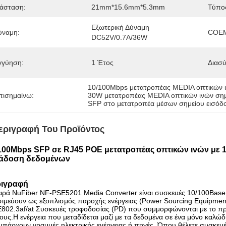
ιάσταση:
21mm*15.6mm*5.3mm
Τύπος
Εξωτερική Δύναμη 
ύναμη:
COEM
DC52V/0.7A/36W
γγύηση:
1 Έτος
Διασύ
10/100Mbps μετατροπέας MEDIA οπτικών 
πισημαίνω:
30W μετατροπέας MEDIA οπτικών ινών σημ
SFP στο μετατροπέα μέσων σημείου εισόδ
εριγραφή Του Προϊόντος
100Mbps SFP σε RJ45 POE μετατροπέας οπτικών ινών με 10/
άδοση δεδομένων
ιγραφή
ιρά NuFiber NF-PSE5201 Media Converter είναι συσκευές 10/100Base
ιμεύουν ως εξοπλισμός παροχής ενέργειας (Power Sourcing Equipment)
E802.3af/at Συσκευές τροφοδοσίας (PD) που συμμορφώνονται με το π
ους.Η ενέργεια που μεταδίδεται μαζί με τα δεδομένα σε ένα μόνο καλώδ
υπάρχουν γραμμές ηλεκτρικής ενέργειας ή πηγές. Όπου θέλετε συσκευές