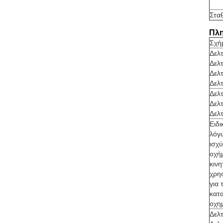
Στα
Πλη
Σχή
Δελ
Δελ
Δελ
Δελ
Δελ
Δελ
Δελ
Ειδι
λόγω
ισχύ
οχή
κιν
χρη
για 
κατ
οχη
Δελ