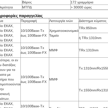
Βάρος
172 γραμμάρια
θερότητα
ΜΤΠΔ
> 30000 ώρες
ροφορίες παραγγελίας
μα
Περιγραφή
Λειτουργία ινών
Διάστημα κύματος
τίο ΕΚΑΧ,
TRx:850nm
τίο ΕΚΑΧ,
10/100Base-Tx
Χρηματοοικονομικό
τίο ΕΚΑΧ,
έως 100Base-FX
Ταμείο
ή TRx:1310nm
τίο ΕΚΑΧ
τίο ΕΚΑΧ,
10/100Base-Tx
τίο ΕΚΑΧ,
ΜΜΦ
TRx:1310nm
έως 100Base-FX
τίο ΕΚΑΧ
κότερα, οι εν
 διατάξεις
Tx:1310nm/Rx155
ουν για τα
ματα με
10/100Base-Tx
ητήρα που
ΜΜΦ
έως 100Base-FX
σιμοποιούνται
την
Tx:1550nm/Rx131
ασκευή
μάτων.
τίο ΕΚΑΧ,
10/100Base-Tx