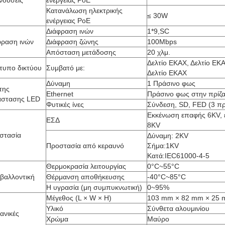
νδύσεις
ενέργειας PoE
Κατανάλωση ηλεκτρικής
≤ 30W
ενέργειας PoE
Διάφραση ινών
1*9,SC
φραση ινών
Διάφραση ζώνης
100Mbps
Απόσταση μετάδοσης
20 χλμ.
Δελτίο ΕΚΑΧ, Δελτίο ΕΚΑ
τυπο δικτύου
Συμβατό με:
Δελτίο ΕΚΑΧ
Δύναμη
1 Πράσινο φως
της
Ethernet
Πράσινο φως στην πρίζα
άστασης LED
Φυτικές ίνες
Σύνδεση, SD, FED (3 π
Εκκένωση επαφής 6KV, 
ΕΣΔ
8KV
στασία
Δύναμη: 2KV
Προστασία από κεραυνό
Σήμα:1KV
Κατά:IEC61000-4-5
Θερμοκρασία λειτουργίας
0°C~55°C
ιβαλλοντική
Θέρμανση αποθήκευσης
-40°C~85°C
Η υγρασία (μη συμπυκνωτική)
0~95%
Μέγεθος (L × W × H)
103 mm × 82 mm × 25
Υλικό
Σύνθετα αλουμινίου
ανικές
Χρώμα
Μαύρο