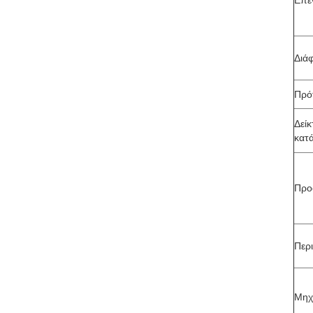
Επε
Διά
Πρό
Δείκ
κατ
Προ
Περ
Μηχ