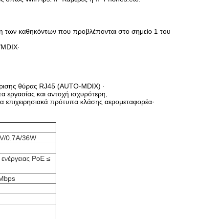
ση των καθηκόντων που προβλέπονται στο σημείο 1 του
I/MDIX·
ώρισης θύρας RJ45 (AUTO-MDIX) ·
α εργασίας και αντοχή ισχυρότερη,
τα επιχειρησιακά πρότυπα κλάσης αερομεταφορέα·
2V/0.7A/36W
 ενέργειας PoE ≤
0Mbps