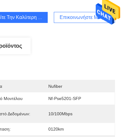
ίτε Την Καλύτερη Τιμή
Επικοινωνήστε Μαζί Μας
ροϊόντος
α
Nufiber
μό Μοντέλου
Nf-Pse5201-SFP
στό Δεδομένων:
10/100Mbps
ταση:
0120km