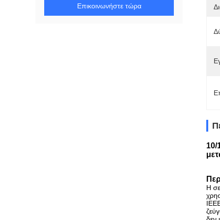
Επικοινωνήστε τώρα
Δ
Δ
Ε
Ε
Π
10/
μετ
Περ
Η σε
χρησ
IEE
ζεύγ
δεν 