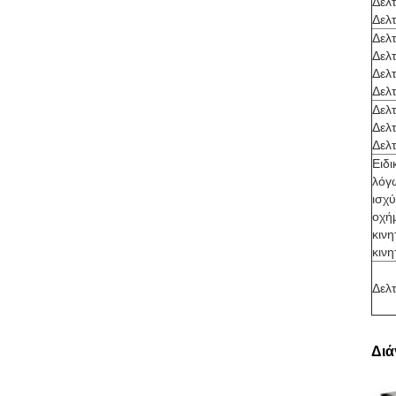
Δελ
Δελ
Δελ
Δελ
Δελ
Δελ
Δελ
Δελ
Δελ
Ειδι
λόγω
ισχύ
οχή
κιν
κινη
Δελτ
Διά