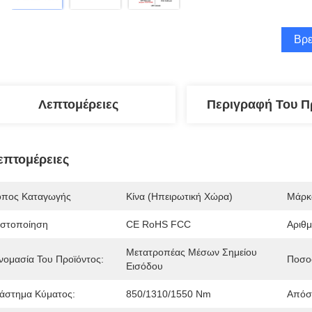
Βρε
Λεπτομέρειες
Περιγραφή Του Π
επτομέρειες
όπος Καταγωγής
Κίνα (ηπειρωτική Χώρα)
Μάρκ
ιστοποίηση
CE RoHS FCC
Αριθ
Μετατροπέας Μέσων Σημείου 
νομασία Του Προϊόντος:
Ποσο
Εισόδου
ιάστημα Κύματος:
850/1310/1550 Nm
Απόσ