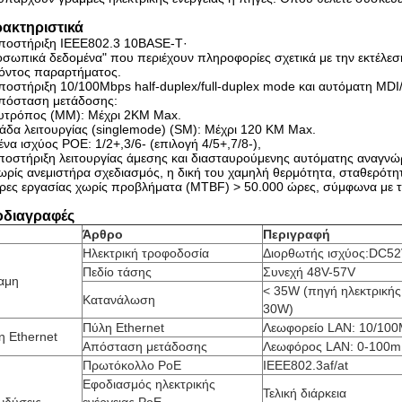
ακτηριστικά
Υποστήριξη IEEE802.3 10BASE-T·
σωπικά δεδομένα" που περιέχουν πληροφορίες σχετικά με την εκτέλε
όντος παραρτήματος.
ποστήριξη 10/100Mbps half-duplex/full-duplex mode και αυτόματη MD
Απόσταση μετάδοσης:
υτρόπος (MM): Μέχρι 2KM Max.
δα λειτουργίας (singlemode) (SM): Μέχρι 120 KM Max.
ένα ισχύος POE: 1/2+,3/6- (επιλογή 4/5+,7/8-),
ποστήριξη λειτουργίας άμεσης και διασταυρούμενης αυτόματης αναγν
ωρίς ανεμιστήρα σχεδιασμός, η δική του χαμηλή θερμότητα, σταθερότητ
ώρες εργασίας χωρίς προβλήματα (MTBF) > 50.000 ώρες, σύμφωνα με 
διαγραφές
Άρθρο
Περιγραφή
Ηλεκτρική τροφοδοσία
Διορθωτής ισχύος:DC5
Πεδίο τάσης
Συνεχή 48V-57V
αμη
< 35W (πηγή ηλεκτρικής
Κατανάλωση
30W)
Πύλη Ethernet
Λεωφορείο LAN: 10/10
η Ethernet
Απόσταση μετάδοσης
Λεωφόρος LAN: 0-100m
Πρωτόκολλο PoE
IEEE802.3af/at
Εφοδιασμός ηλεκτρικής
Τελική διάρκεια