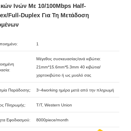
κών Ινών Με 10/100Mbps Half-
ex/full-Duplex Για Τη Μετάδοση
ομένων
ποιημένο:
1
Μέγεθος συσκευασίας/ανά κιβώτια:
οιημένη
21mm*15.6mm*5.3mm 40 κιβώτια/
ασία:
χαρτοκιβώτιο ή ως μυαλό σας
σμία Παράδοσης:
3~4working ημέρα μετά από την πληρωμή
ος Πληρωμής:
T/T, Western Union
ητα Εφοδιασμού:
8000piece/month