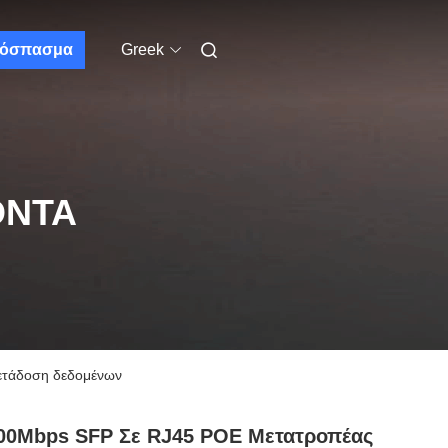
όσπασμα
Greek
ΌΝΤΑ
μετάδοση δεδομένων
00Mbps SFP Σε RJ45 POE Μετατροπέας