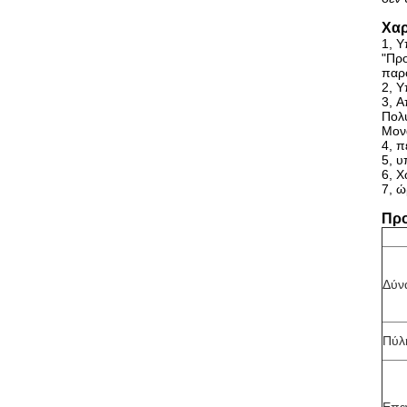
Χαρ
1, 
"Προ
παρ
2, Υ
3, 
Πολ
Μονά
4, π
5, υ
6, Χ
7, 
Προ
Δύν
Πύλ