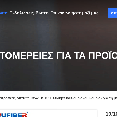
όντα
Εκδηλώσεις
Βίντεο
Επικοινωνήστε μαζί μας
απ
ΤΟΜΈΡΕΙΕΣ ΓΙΑ ΤΑ ΠΡΟΪ
ροπέας οπτικών ινών με 10/100Mbps half-duplex/full-duplex για τη 
10/1